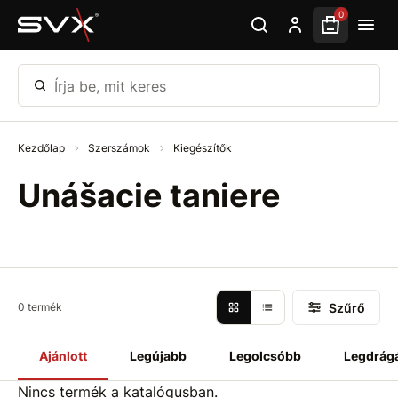
Ugrás az oldal fő részéhez
0
Írja be, mit keres
Kezdőlap
Szerszámok
Kiegészítők
Unášacie taniere
Szűrő
0 termék
Ajánlott
Legújabb
Legolcsóbb
Legdrág
Nincs termék a katalógusban.