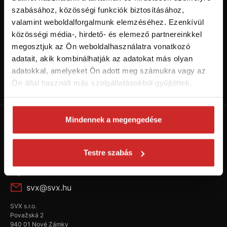
szabásához, közösségi funkciók biztosításához,
valamint weboldalforgalmunk elemzéséhez. Ezenkívül
közösségi média-, hirdető- és elemező partnereinkkel
megosztjuk az Ön weboldalhasználatra vonatkozó
adatait, akik kombinálhatják az adatokat más olyan
adatokkal, amelyeket Ön adott meg számukra vagy az
Kövess minket a Youtube-on!
Ön által használt más szolgáltatásokból gyűjtöttek.
Váltás SVX csatornára
Mindennek a megengedése
Testre szabás
+36 304 922 557
svx@svx.hu
SVX s.r.o.
Považská 2
940 01 Nové Zámky