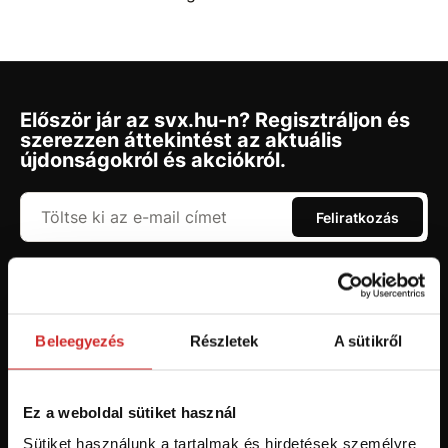
Először jár az svx.hu-n? Regisztráljon és
szerezzen áttekintést az aktuális
újdonságokról és akciókról.
Feliratkozás
Hozzájárulok a személyes adatok feldolgozásához üzleti
értesítések küldése céljából - 16 éven felüli személyek számára
ajánlott!
Beleegyezés
Részletek
A sütikről
Ez a weboldal sütiket használ
Sütiket használunk a tartalmak és hirdetések személyre