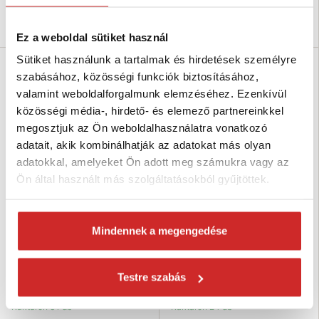
Kosárba
Kosárba
Ez a weboldal sütiket használ
Sütiket használunk a tartalmak és hirdetések személyre
SVX
SVX
szabásához, közösségi funkciók biztosításához,
valamint weboldalforgalmunk elemzéséhez. Ezenkívül
közösségi média-, hirdető- és elemező partnereinkkel
megosztjuk az Ön weboldalhasználatra vonatkozó
adatait, akik kombinálhatják az adatokat más olyan
adatokkal, amelyeket Ön adott meg számukra vagy az
Ön által használt más szolgáltatásokból gyűjtöttek.
SVX Rövidítő biztosítékkal 80 o.
SVX Rövidítő biztosítékkal 80 o.
piros 10mm
piros 8mm
Mindennek a megengedése
7 041 Ft
4 107 Ft
Teherbírás (T): 3,15 T
Teherbírás (T): 2 T
Méret (mm): 10 mm
Méret (mm): None
Testre szabás
Felületkezelés: piros lakk
Felületkezelés: piros lakk
Raktáron 31 db
Raktáron 24 db