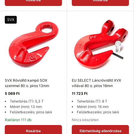
SVX
SVX Rövidítő kampó SOX
EU SELECT Láncrövidítő XVX
szemmel 80 o. piros 13mm
villával 80 o. piros 16mm
5 069 Ft
11 723 Ft
Teherbírás (T): 5,3 T
Teherbírás (T): 8 T
Méret (mm): 13 mm
Méret (mm): 16 mm
Felületkezelés: piros lakk
Felületkezelés: piros lakk
Raktáron 111 db
Nincs készleten
Kosárba
Elérhetőség ellenőrzése