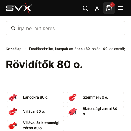
Ugrás az oldal fő részéhez
0
Írja be, mit keres
Kezdőlap
Emelőtechnika, kampók és láncok 80-as és 100-as osztály
Rövidítők 80 o.
Láncokra 80 o.
Szemmel 80 o.
Biztonsági zárral 80
Villával 80 o.
o.
Villával és biztonsági
zárral 80 o.