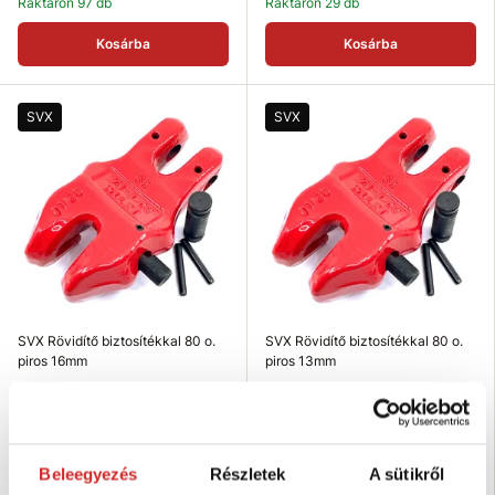
Raktáron 97 db
Raktáron 29 db
Kosárba
Kosárba
SVX
SVX
SVX Rövidítő biztosítékkal 80 o.
SVX Rövidítő biztosítékkal 80 o.
piros 16mm
piros 13mm
26 101 Ft
15 255 Ft
Teherbírás (T): 8 T
Teherbírás (T): 5,3 T
Méret (mm): 16 mm
Méret (mm): 13 mm
Felületkezelés: piros lakk
Felületkezelés: piros lakk
Beleegyezés
Részletek
A sütikről
Raktáron 10 db
Raktáron 9 db