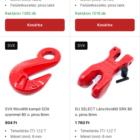
Felületkezelés: piros lakk
Felületkezelés: piros lakk
Raktáron 1365 db
Raktáron 1016 db
Kosárba
Kosárba
SVX
SVX
SVX Rövidítő kampó SOX
EU SELECT Láncrövidítő SRX 80
szemmel 80 o. piros 6mm
o. piros 6mm
904 Ft
1 760 Ft
Teherbírás (T): 1,12 T
Teherbírás (T): 1,12 T
Méret (mm): 6 mm
Méret (mm): 6 mm