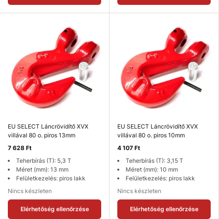
EU SELECT Láncrövidítő XVX
EU SELECT Láncrövidítő XVX
villával 80 o. piros 13mm
villával 80 o. piros 10mm
7 628 Ft
4 107 Ft
Teherbírás (T): 5,3 T
Teherbírás (T): 3,15 T
Méret (mm): 13 mm
Méret (mm): 10 mm
Felületkezelés: piros lakk
Felületkezelés: piros lakk
Nincs készleten
Nincs készleten
Elérhetőség ellenőrzése
Elérhetőség ellenőrzése