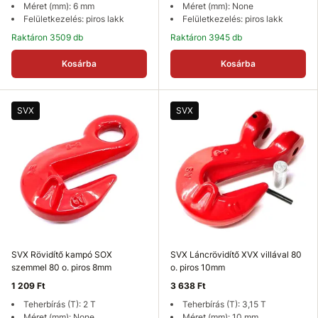
Méret (mm): 6 mm
Méret (mm): None
Felületkezelés: piros lakk
Felületkezelés: piros lakk
Raktáron 3509 db
Raktáron 3945 db
Kosárba
Kosárba
SVX
SVX
SVX Rövidítő kampó SOX
SVX Láncrövidítő XVX villával 80
szemmel 80 o. piros 8mm
o. piros 10mm
1 209 Ft
3 638 Ft
Teherbírás (T): 2 T
Teherbírás (T): 3,15 T
Méret (mm): None
Méret (mm): 10 mm