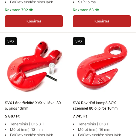
Felületkezelés: piros lakk
Szín: piros
Raktáron 702 db
Raktáron 63 db
Kosárba
Kosárba
SVX
SVX
SVX Láncrövidítő XVX villával 80
SVX Rövidítő kampó SOX
o. piros 13mm
szemmel 80 o. piros 16mm
5 867 Ft
7 745 Ft
Teherbírás (T): 5,3 T
Teherbírás (T): 8 T
Méret (mm): 13 mm
Méret (mm): 16 mm
Felületkezelés: piros lakk
Felületkezelés: piros lakk