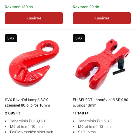
Raktáron 139 db
Raktáron 20 db
Kosárba
Kosárba
SVX
SVX
SVX Rövidítő kampó SOX
EU SELECT Láncrövidítő SRX 80
szemmel 80 o. piros 10mm
o. piros 13mm
2 699 Ft
11 148 Ft
Teherbírás (T): 3,15 T
Teherbírás (T): 5,3 T
Méret (mm): 10 mm
Méret (mm): 13 mm
Felületkezelés: piros lakk
Szín: piros