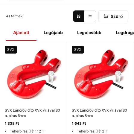
Szűrő
41 termék
Ajánlott
Legújabb
Legolcsóbb
Legdrág
SVX
SVX
SVX Láncrövidítő XVX villával 80
SVX Láncrövidítő XVX villával 80
o. piros 6mm
o. piros 8mm
1 338 Ft
1 643 Ft
Teherbírás (T): 1,12 T
Teherbírás (T): 2 T