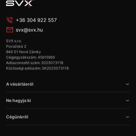
+36 304 922 557
svx@svx.hu
SVX s.r.o.
Považská 2
940 01 Nové Zámky
Cégjegyzékszám: 45615993
Adóazonosító szám: 2023073118
Közösségi adószám: SK2023073118
A vásárlásról
Ne hagyja ki
Cégünkről