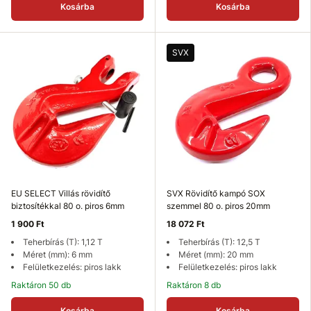
Kosárba
Kosárba
SVX
EU SELECT Villás rövidítő
SVX Rövidítő kampó SOX
biztosítékkal 80 o. piros 6mm
szemmel 80 o. piros 20mm
1 900 Ft
18 072 Ft
Teherbírás (T): 1,12 T
Teherbírás (T): 12,5 T
Méret (mm): 6 mm
Méret (mm): 20 mm
Felületkezelés: piros lakk
Felületkezelés: piros lakk
Raktáron 50 db
Raktáron 8 db
Kosárba
Kosárba