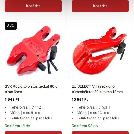
Kosárba
Kosárba
SVX
SVX Rövidítő biztosítékkal 80 o.
EU SELECT Villás rövidítő
piros 6mm
biztosítékkal 80 o. piros 13mm
1 948 Ft
10 561 Ft
Teherbírás (T): 1,12 T
Teherbírás (T): 5,3 T
Méret (mm): 6 mm
Méret (mm): 13 mm
Felületkezelés: piros lakk
Felületkezelés: piros lakk
Raktáron 16 db
Raktáron 53 db