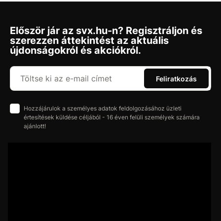
Először jár az svx.hu-n? Regisztráljon és
szerezzen áttekintést az aktuális
újdonságokról és akciókról.
Feliratkozás
Hozzájárulok a személyes adatok feldolgozásához üzleti
értesítések küldése céljából - 16 éven felüli személyek számára
ajánlott!