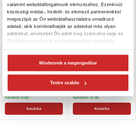
SVX
SVX
valamint weboldalforgalmunk elemzéséhez. Ezenkívül
közösségi média-, hirdető- és elemező partnereinkkel
megosztjuk az Ön weboldalhasználatra vonatkozó
adatait, akik kombinálhatják az adatokat más olyan
adatokkal, amelyeket Ön adott meg számukra vagy az
Ön által használt más szolgáltatásokból gyűjtöttek.
Mindennek a megengedése
SVX Textil függeszték SZEM-
SVX Textil függeszték SZEM-
KAMPÓ 3000 kg, 1,5 m
KAMPÓ 3000 kg, 1m
28 272 Ft
26 667 Ft
Testre szabás
Hosszúság (m): 1,5 m
Hosszúság (m): 1 m
Teherbírás (kg): 3000 kg
Teherbírás (kg): 3000 kg
Raktáron 9 db
Raktáron 10 db
Kosárba
Kosárba