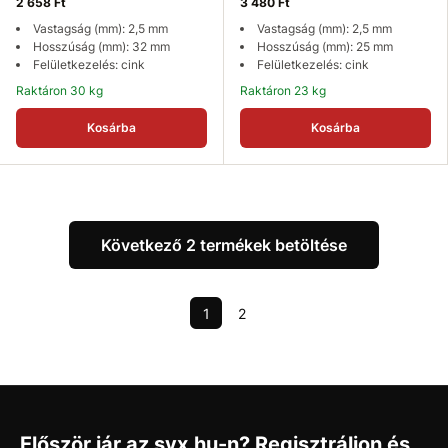
2 658 Ft
3 480 Ft
Vastagság (mm): 2,5 mm
Vastagság (mm): 2,5 mm
Hosszúság (mm): 32 mm
Hosszúság (mm): 25 mm
Felületkezelés: cink
Felületkezelés: cink
Raktáron 30 kg
Raktáron 23 kg
Kosárba
Kosárba
Következő 2 termékek betöltése
1
2
Először jár az svx.hu-n? Regisztráljon és