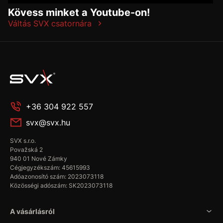
Kövess minket a Youtube-on!
Váltás SVX csatornára
+36 304 922 557
svx@svx.hu
SVX s.r.o.
Považská 2
940 01 Nové Zámky
Cégjegyzékszám: 45615993
Adóazonosító szám: 2023073118
Közösségi adószám: SK2023073118
A vásárlásról