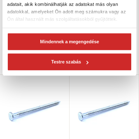
adatait, akik kombinálhatják az adatokat más olyan
adatokkal, amelyeket Ön adott meg számukra vagy az
HAŠPL Építési szegek 1,2x20mm
HAŠPL Konvex szegek 4x90mm
Ön által használt más szolgáltatásokból gyűjtöttek.
3 136 Ft
2 629 Ft
Vastagság (mm): 1,2 mm
Vastagság (mm): 4 mm
Hosszúság (mm): 20 mm
Hosszúság (mm): 90 mm
Mindennek a megengedése
Felületkezelés: kék cink
Raktáron 4 kg
Nincs készleten
Testre szabás
Kosárba
Elérhetőség ellenőrzése