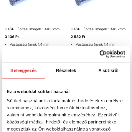
HAŠPL Építési szegek 1,4x36mm
HAŠPL Építési szegek 1,4x32mm
3 136 Ft
2 582 Ft
Vastagság (mm): 1,4 mm
Vastagság (mm): 1,4 mm
Hosszúság (mm): 36 mm
Hosszúság (mm): 32 mm
Raktáron 13 kg
Nincs készleten
Kosárba
Elérhetőség ellenőrzése
Beleegyezés
Részletek
A sütikről
Ez a weboldal sütiket használ
Sütiket használunk a tartalmak és hirdetések személyre
szabásához, közösségi funkciók biztosításához,
valamint weboldalforgalmunk elemzéséhez. Ezenkívül
közösségi média-, hirdető- és elemező partnereinkkel
megosztjuk az Ön weboldalhasználatra vonatkozó