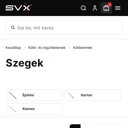
Ugrás az oldal fő részéhez
0
Írja be, mit keres
Kezdőlap
Kötő- és rögzítőelemek
Kötőelemek
Szegek
Építési
Karton
Konvex