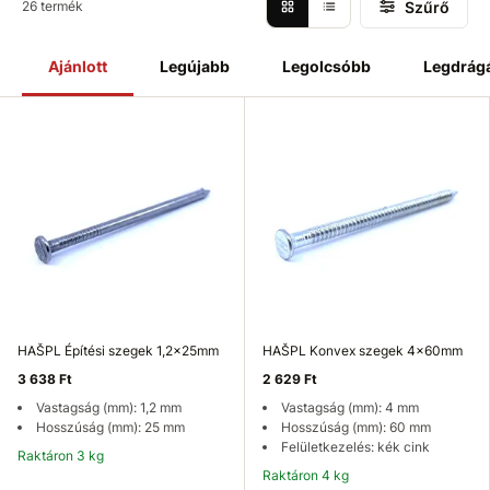
Szűrő
26 termék
Ajánlott
Legújabb
Legolcsóbb
Legdrág
HAŠPL Építési szegek 1,2x25mm
HAŠPL Konvex szegek 4x60mm
3 638 Ft
2 629 Ft
Vastagság (mm): 1,2 mm
Vastagság (mm): 4 mm
Hosszúság (mm): 25 mm
Hosszúság (mm): 60 mm
Felületkezelés: kék cink
Raktáron 3 kg
Raktáron 4 kg