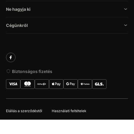
Ne hagyja ki
Cégünkről
Biztonságos fizetés
Elállás a szerződéstől
Használati feltételek
© 2026 SVX s.r.o.. Minden jog fenntartva
Készítette