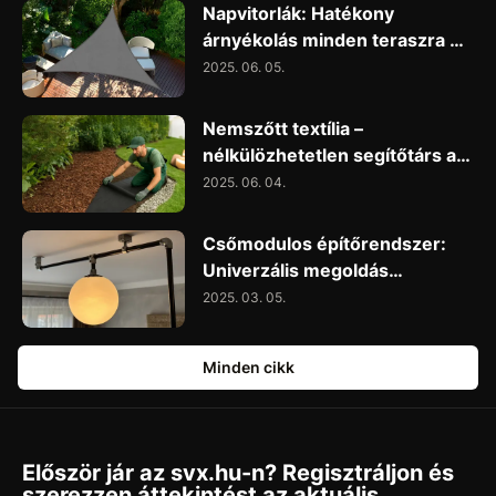
Napvitorlák: Hatékony
árnyékolás minden teraszra és
kertbe
2025. 06. 05.
Nemszőtt textília –
nélkülözhetetlen segítőtárs a
kertben és az építkezésen
2025. 06. 04.
Csőmodulos építőrendszer:
Univerzális megoldás
otthonra, műhelybe és
2025. 03. 05.
vállalkozások számára
Minden cikk
Először jár az svx.hu-n? Regisztráljon és
szerezzen áttekintést az aktuális