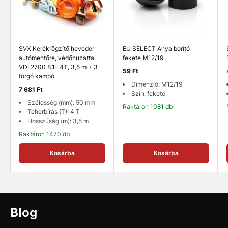
SVX Kerékrögzítő heveder
EU SELECT Anya borító
autómentőre, védőhuzattal
fekete M12/19
VDI 2700 8.1- 4T, 3,5 m + 3
59 Ft
forgó kampó
Dimenzió: M12/19
7 681 Ft
Szín: fekete
Szélesség (mm): 50 mm
Raktáron 1081 db
Teherbírás (T): 4 T
Hosszúság (m): 3,5 m
Raktáron 1470 db
Kosárba
Kosárba
Blog