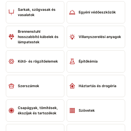
Sarkak, szögvasak és
Egyéni védőeszközök
vasalatok
Brennenstuhl
hosszabbító kábelek és
Villanyszerelési anyagok
lámpatestek
Kötő- és rögzítőelemek
Építőkémia
Szerszámok
Háztartás és drogéria
Csapágyak, tömítések,
Szövetek
ékszíjak és tartozékok