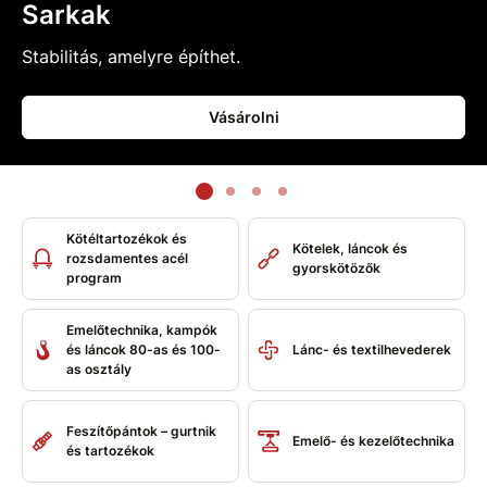
Sarkak
Stabilitás, amelyre építhet.
Vásárolni
Kötéltartozékok és
Kötelek, láncok és
rozsdamentes acél
gyorskötözők
program
Emelőtechnika, kampók
és láncok 80-as és 100-
Lánc- és textilhevederek
as osztály
Feszítőpántok – gurtnik
Emelő- és kezelőtechnika
és tartozékok