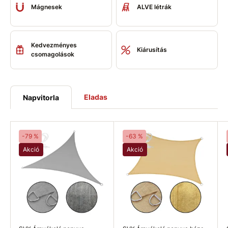
Mágnesek
ALVE létrák
Kedvezményes
Kiárusítás
csomagolások
Eladas
Napvitorla
-79 %
-63 %
Akció
Akció