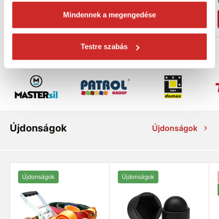
Raktáron 26 db
Raktáron 45 db
Mindennek a megengedése
Kosárba
Kosárba
Testre szabás
Vásároljon márka szerint
Újdonságok
Újdonságok
Újdonságok
Újdonságok