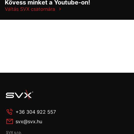
Kövess minket a Youtube-on!
Váltás SVX csatornára
+36 304 922 557
svx@svx.hu
SVX s.r.o.