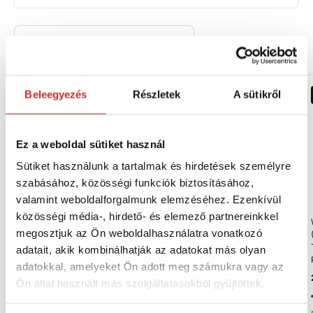
Akció
Kedvezményes csomagolások
Beleegyezés
Részletek
A sütikről
Tipp
Ez a weboldal sütiket használ
Sütiket használunk a tartalmak és hirdetések személyre
szabásához, közösségi funkciók biztosításához,
valamint weboldalforgalmunk elemzéséhez. Ezenkívül
közösségi média-, hirdető- és elemező partnereinkkel
Wolf swiss quality Szerelő
Wolf swiss quality Szerelő
megosztjuk az Ön weboldalhasználatra vonatkozó
(PUR) hab MEGA pisztolyos
(PUR) hab MAXX pisztolyos
ALACSONY TÁGULÁSÚ - 10
ALACSONY TÁGULÁSÚ - 10
adatait, akik kombinálhatják az adatokat más olyan
db MEGA PACK 870ml
ks MEGA PACK 850ml
adatokkal, amelyeket Ön adott meg számukra vagy az
32 537 Ft
29 870 Ft
Ön által használt más szolgáltatásokból gyűjtöttek.
Térfogat (ml): 870 ml
Térfogat (ml): 850 ml