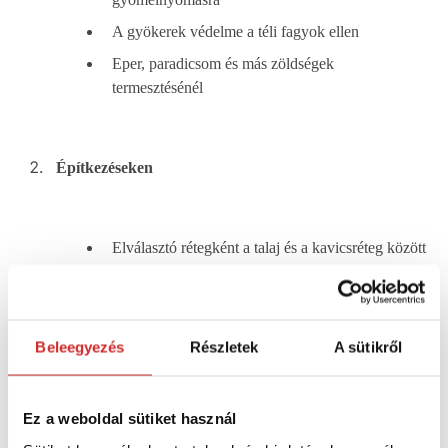
A gyökerek védelme a téli fagyok ellen
Eper, paradicsom és más zöldségek
termesztésénél
Építkezéseken
Elválasztó rétegként a talaj és a kavicsréteg között
Térkő alá, hogy megakadályozza a gyom
átnövését
Vízszűrésre használt drénrendszerekben
Beleegyezés
Részletek
A sütikről
Üvegházakban és fóliasátrakban
Ez a weboldal sütiket használ