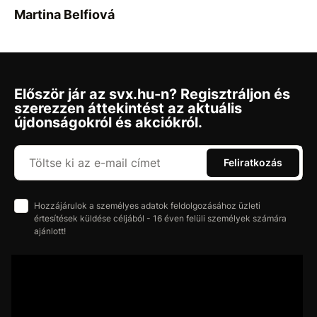
Martina Belfiová
Először jár az svx.hu-n? Regisztráljon és
szerezzen áttekintést az aktuális
újdonságokról és akciókról.
Feliratkozás
Hozzájárulok a személyes adatok feldolgozásához üzleti
értesítések küldése céljából - 16 éven felüli személyek számára
ajánlott!