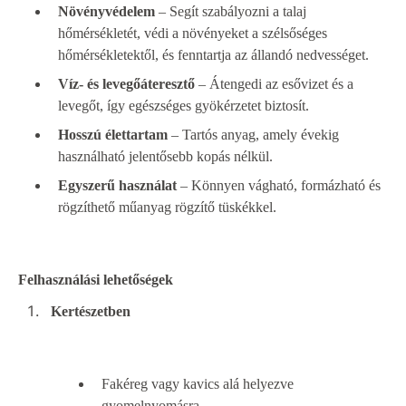
Növényvédelem
– Segít szabályozni a talaj
hőmérsékletét, védi a növényeket a szélsőséges
hőmérsékletektől, és fenntartja az állandó nedvességet.
Víz- és levegőáteresztő
– Átengedi az esővizet és a
levegőt, így egészséges gyökérzetet biztosít.
Hosszú élettartam
– Tartós anyag, amely évekig
használható jelentősebb kopás nélkül.
Egyszerű használat
– Könnyen vágható, formázható és
rögzíthető műanyag rögzítő tüskékkel.
Felhasználási lehetőségek
Kertészetben
Fakéreg vagy kavics alá helyezve
gyomelnyomásra