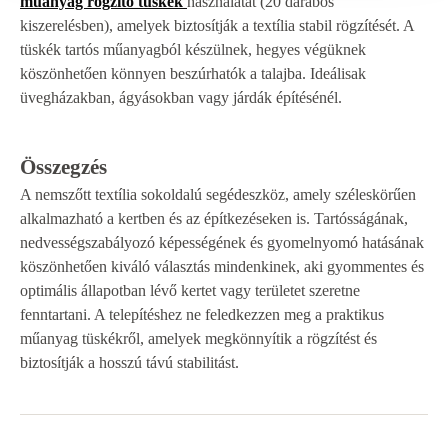
műanyag rögzítő tüskék
használatát (20 darabos
kiszerelésben), amelyek biztosítják a textília stabil rögzítését. A
tüskék tartós műanyagból készülnek, hegyes végüknek
köszönhetően könnyen beszúrhatók a talajba. Ideálisak
üvegházakban, ágyásokban vagy járdák építésénél.
Összegzés
A nemszőtt textília sokoldalú segédeszköz, amely széleskörűen
alkalmazható a kertben és az építkezéseken is. Tartósságának,
nedvességszabályozó képességének és gyomelnyomó hatásának
köszönhetően kiváló választás mindenkinek, aki gyommentes és
optimális állapotban lévő kertet vagy területet szeretne
fenntartani. A telepítéshez ne feledkezzen meg a praktikus
műanyag tüskékről, amelyek megkönnyítik a rögzítést és
biztosítják a hosszú távú stabilitást.