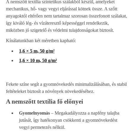
A nemszőtt textília szintetikus szálakból készül, amelyeket
mechanikus, hő- vagy vegyi eljárással kötnek össze. A szőtt
anyagoktól eltérően nem tartalmaz szorosan összefonott szálakat,
így kiváló lég- és vízáteresztő képességgel rendelkezik,
miközben jó szigetelő és védelmi tulajdonságokat biztosít.
Kínálatunkban két méretben kapható:
1,6 × 5 m, 50 g/m²
1,6 × 10 m, 50 g/m²
Fekete színe segít a gyomnövekedés minimalizálásában, és stabil
feltételeket biztosít a növények növekedéséhez.
A nemszőtt textília fő előnyei
Gyomelnyomás
– Megakadályozza a napfény talajba
jutását, így hatékonyan csökkenti a gyomnövekedést
vegyi permetezés nélkül.