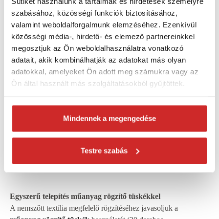
Sütiket használunk a tartalmak és hirdetések személyre
szabásához, közösségi funkciók biztosításához,
Páratartalom szabályozása és a talaj erózió elleni
valamint weboldalforgalmunk elemzéséhez. Ezenkívül
védelme
közösségi média-, hirdető- és elemező partnereinkkel
megosztjuk az Ön weboldalhasználatra vonatkozó
A moha és penész növekedésének csökkentése
adatait, akik kombinálhatják az adatokat más olyan
adatokkal, amelyeket Ön adott meg számukra vagy az
Ön által használt más szolgáltatásokból gyűjtöttek.
Mindennek a megengedése
Testre szabás
Egyszerű telepítés műanyag rögzítő tüskékkel
A nemszőtt textília megfelelő rögzítéséhez javasoljuk a