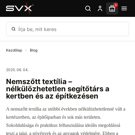
Ugrás az oldal fő részéhez
0
Írja be, mit keres
Kezdőlap
Blog
2025. 06. 04.
Nemszőtt textília –
nélkülözhetetlen segítőtárs a
kertben és az építkezésen
A nemszőtt textília az utóbbi években nélkülözhetetlenné vált a
kertészetben, az építőiparban és sok más területen.
Sokoldalúsága és praktikus felhasználása ideális megoldássá
teszi a talaj, a növények és az anyagok védelmére. Ebben a