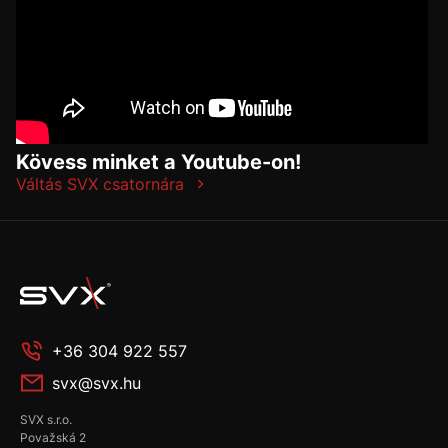
Kövess minket a Youtube-on!
Váltás SVX csatornára
+36 304 922 557
svx@svx.hu
SVX s.r.o.
Považská 2