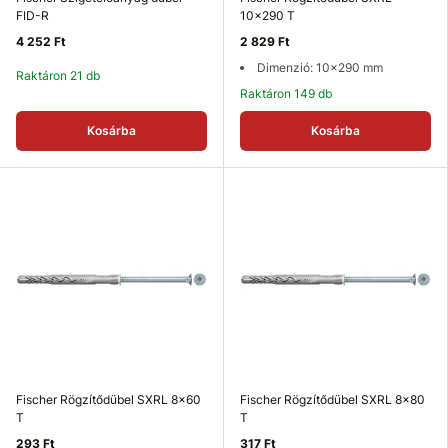
FID-R
10x290 T
4 252 Ft
2 829 Ft
Dimenzió: 10x290 mm
Raktáron 21 db
Raktáron 149 db
Kosárba
Kosárba
Fischer Rögzítődübel SXRL 8x60
Fischer Rögzítődübel SXRL 8x80
T
T
293 Ft
317 Ft