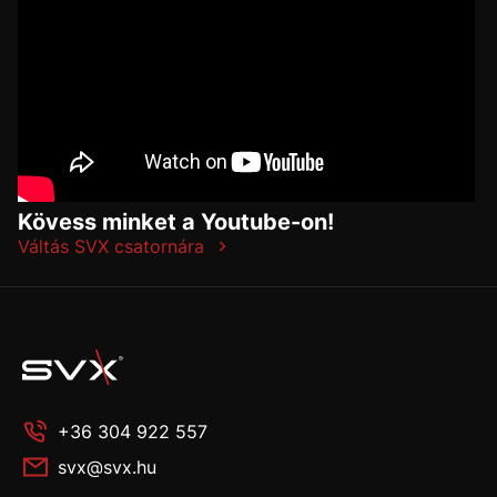
Kövess minket a Youtube-on!
Váltás SVX csatornára
+36 304 922 557
svx@svx.hu