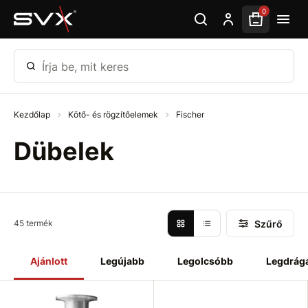
Ugrás az oldal fő részéhez
0
Írja be, mit keres
Kezdőlap
Kötő- és rögzítőelemek
Fischer
Dübelek
Szűrő
45 termék
Ajánlott
Legújabb
Legolcsóbb
Legdrág