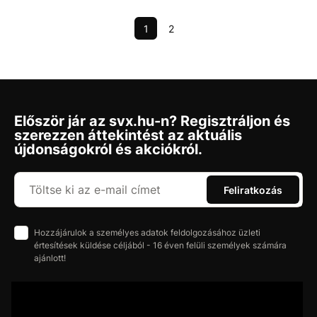
1
2
Először jár az svx.hu-n? Regisztráljon és
szerezzen áttekintést az aktuális
újdonságokról és akciókról.
Feliratkozás
Hozzájárulok a személyes adatok feldolgozásához üzleti
értesítések küldése céljából - 16 éven felüli személyek számára
ajánlott!