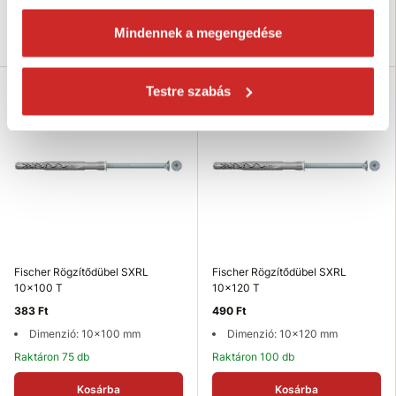
Raktáron 142 db
Raktáron 134 db
Mindennek a megengedése
Kosárba
Kosárba
Testre szabás
Fischer Rögzítődübel SXRL
Fischer Rögzítődübel SXRL
10x100 T
10x120 T
383 Ft
490 Ft
Dimenzió: 10x100 mm
Dimenzió: 10x120 mm
Raktáron 75 db
Raktáron 100 db
Kosárba
Kosárba