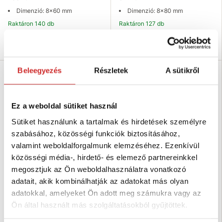
Dimenzió: 8x60 mm
Dimenzió: 8x80 mm
Raktáron 140 db
Raktáron 127 db
Kosárba
Kosárba
Beleegyezés
Részletek
A sütikről
Ez a weboldal sütiket használ
Sütiket használunk a tartalmak és hirdetések személyre
szabásához, közösségi funkciók biztosításához,
valamint weboldalforgalmunk elemzéséhez. Ezenkívül
közösségi média-, hirdető- és elemező partnereinkkel
megosztjuk az Ön weboldalhasználatra vonatkozó
Fischer Rögzítődübel SXRL
Fischer Rögzítődübel SXRL
adatait, akik kombinálhatják az adatokat más olyan
8x100 T
10x80 T
adatokkal, amelyeket Ön adott meg számukra vagy az
385 Ft
325 Ft
Ön által használt más szolgáltatásokból gyűjtöttek.
Dimenzió: 8x100 mm
Dimenzió: 10x80 mm