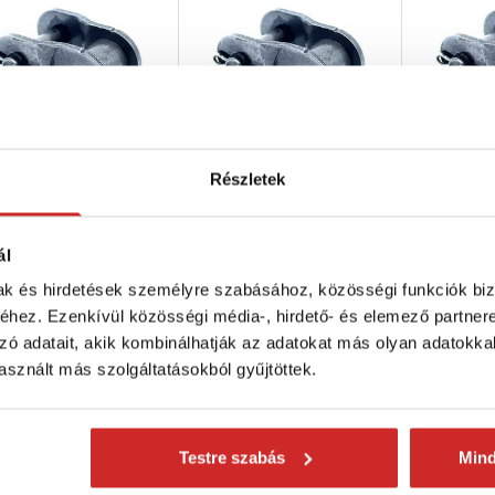
Részletek
TRAL Redukciós
NEUTRAL Redukciós
NEUTRAL 
cszem 12 B1
láncszem 10 B1
láncszem 
 Ft
853 Ft
629 Ft
ál
urattávolság (mm): 19,05
Furattávolság (mm): 15,875
Furattáv
mak és hirdetések személyre szabásához, közösségi funkciók biz
mm
mm
hez. Ezenkívül közösségi média-, hirdető- és elemező partner
ktáron 45 db
Raktáron 34 db
Raktáron 6 
zó adatait, akik kombinálhatják az adatokat más olyan adatokka
sznált más szolgáltatásokból gyűjtöttek.
Kosárba
Kosárba
K
Testre szabás
Min