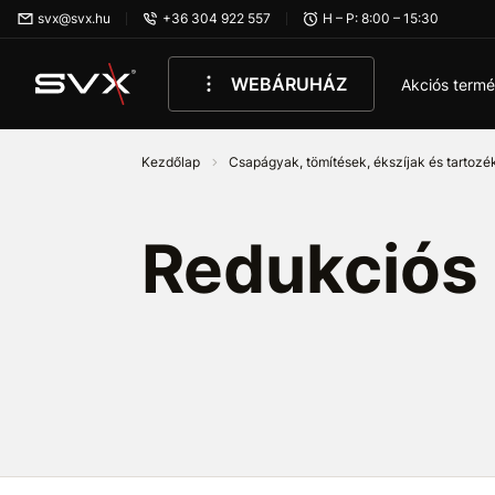
Ugrás az oldal fő részéhez
svx@svx.hu
+36 304 922 557
H – P: 8:00 – 15:30
WEBÁRUHÁZ
Akciós term
Kezdőlap
Csapágyak, tömítések, ékszíjak és tartoz
Redukciós