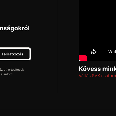
onságokról
Feliratkozás
Kövess mink
leti értesítések
ajánlott!
Váltás SVX csatorn