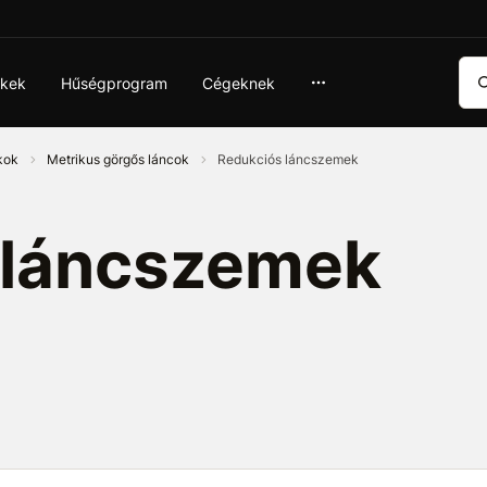
Ker
ékek
Hűségprogram
Cégeknek
ékok
Metrikus görgős láncok
Redukciós láncszemek
 láncszemek