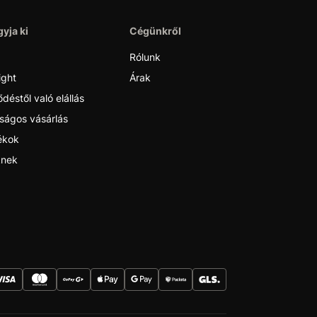
yja ki
Cégünkről
Rólunk
ight
Árak
déstől való elállás
ságos vásárlás
ékok
nek