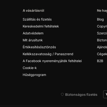
A vásárlásról
Ne hag
Szállítás és fizetés
Blog
Kereskedelmi feltételek
Copyr
Adatvédelem
Szerző
Mit árusítunk
Bizton
Értékesítésösztönzés
Ajánd
Kellékszavatosság / Panaszrend
Cégek
A Facebook nyereményjáték feltételei
B2B
Cookie-k
Hűségprogram
Biztonságos fizetés