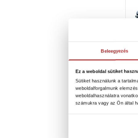
NEU
Beleegyezés
lán
629
Ez a weboldal sütiket haszn
F
Sütiket használunk a tartal
mm
weboldalforgalmunk elemzésé
Ra
weboldalhasználatra vonatko
számukra vagy az Ön által ha