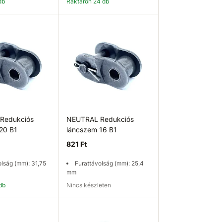
db
Raktáron 24 db
osárba
Kosárba
Redukciós
NEUTRAL Redukciós
20 B1
láncszem 16 B1
821 Ft
olság (mm): 31,75
Furattávolság (mm): 25,4
mm
 db
Nincs készleten
osárba
Elérhetőség ellenőrzése