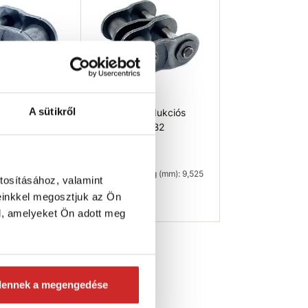
A sütikről
Redukciós
NEUTRAL Redukciós
08 B1
láncszem 06 B2
597 Ft
olság (mm): 12,7
Furattávolság (mm): 9,525
tosításához, valamint
mm
einkkel megosztjuk az Ön
db
Raktáron 31 db
l, amelyeket Ön adott meg
osárba
Kosárba
dennek a megengedése