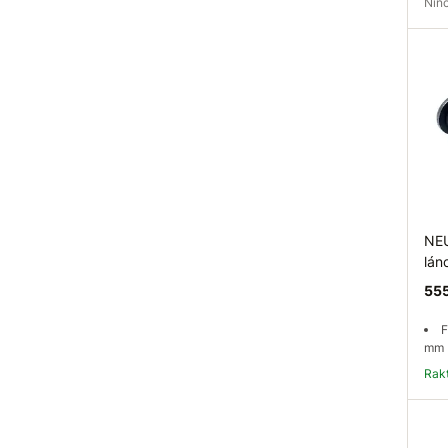
Ni
Elé
NEU
lán
555
F
mm
Ra