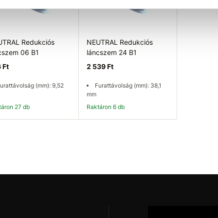
TRAL Redukciós
NEUTRAL Redukciós
cszem 06 B1
láncszem 24 B1
 Ft
2 539 Ft
urattávolság (mm): 9,52
Furattávolság (mm): 38,1
mm
ktáron 27 db
Raktáron 6 db
Kosárba
Kosárba