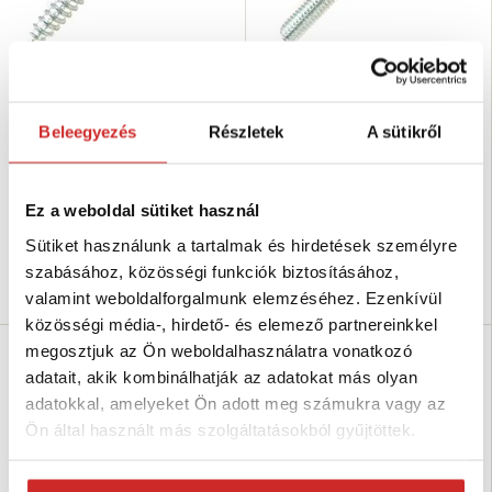
SVX Szem csavarral horganyzott
SVX Menetes kampó horganyzott
20x12mm
M4x40
12 Ft
23 Ft
Beleegyezés
Részletek
A sütikről
Méret (axb mm): 20x12 mm
Méret (Maxb mm): M4x40 mm
Teherbírás (kg): 10 kg
Teherbírás (kg): 12,5 kg
Felületkezelés: fehér
Felületkezelés: fehér
Ez a weboldal sütiket használ
galvanikus cink
galvanikus cink
Sütiket használunk a tartalmak és hirdetések személyre
Raktáron 20459 db
Raktáron 3804 db
szabásához, közösségi funkciók biztosításához,
Kosárba
Kosárba
valamint weboldalforgalmunk elemzéséhez. Ezenkívül
közösségi média-, hirdető- és elemező partnereinkkel
megosztjuk az Ön weboldalhasználatra vonatkozó
SVX
SVX
adatait, akik kombinálhatják az adatokat más olyan
adatokkal, amelyeket Ön adott meg számukra vagy az
Ön által használt más szolgáltatásokból gyűjtöttek.