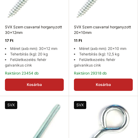
SVX Szem csavarral horganyzott
SVX Szem csavarral horganyzott
30x12mm
20x10mm
17 Ft
11 Ft
Méret (axb mm): 30x12 mm
Méret (axb mm): 20x10 mm
Teherbírás (kg): 20 kg
Teherbírás (kg): 12,5 kg
Felületkezelés: fehér
Felületkezelés: fehér
galvanikus cink
galvanikus cink
Raktáron 23454 db
Raktáron 29318 db
Kosárba
Kosárba
SVX
SVX