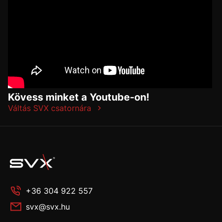
Kövess minket a Youtube-on!
Váltás SVX csatornára
+36 304 922 557
svx@svx.hu