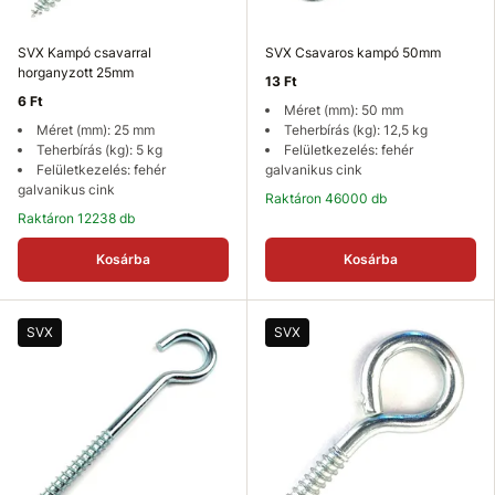
SVX Kampó csavarral
SVX Csavaros kampó 50mm
horganyzott 25mm
13 Ft
6 Ft
Méret (mm): 50 mm
Méret (mm): 25 mm
Teherbírás (kg): 12,5 kg
Teherbírás (kg): 5 kg
Felületkezelés: fehér
Felületkezelés: fehér
galvanikus cink
galvanikus cink
Raktáron 46000 db
Raktáron 12238 db
Kosárba
Kosárba
SVX
SVX