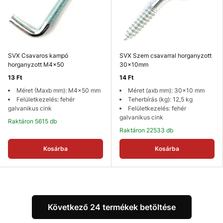
SVX Csavaros kampó
SVX Szem csavarral horganyzott
horganyzott M4x50
30x10mm
13 Ft
14 Ft
Méret (Maxb mm): M4x50 mm
Méret (axb mm): 30x10 mm
Felületkezelés: fehér
Teherbírás (kg): 12,5 kg
galvanikus cink
Felületkezelés: fehér
galvanikus cink
Raktáron 5615 db
Raktáron 22533 db
Kosárba
Kosárba
Következő 24 termékek betöltése