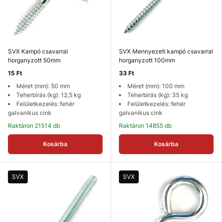
SVX Kampó csavarral
SVX Mennyezeti kampó csavarral
horganyzott 50mm
horganyzott 100mm
15 Ft
33 Ft
Méret (mm): 50 mm
Méret (mm): 100 mm
Teherbírás (kg): 12,5 kg
Teherbírás (kg): 35 kg
Felületkezelés: fehér
Felületkezelés: fehér
galvanikus cink
galvanikus cink
Raktáron 21514 db
Raktáron 14855 db
Kosárba
Kosárba
SVX
SVX