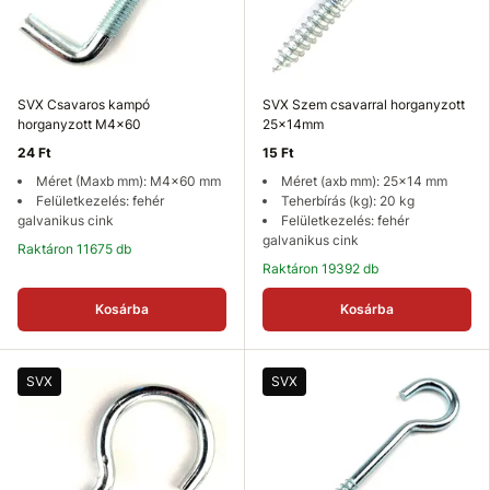
SVX Csavaros kampó
SVX Szem csavarral horganyzott
horganyzott M4x60
25x14mm
24 Ft
15 Ft
Méret (Maxb mm): M4x60 mm
Méret (axb mm): 25x14 mm
Felületkezelés: fehér
Teherbírás (kg): 20 kg
galvanikus cink
Felületkezelés: fehér
galvanikus cink
Raktáron 11675 db
Raktáron 19392 db
Kosárba
Kosárba
SVX
SVX