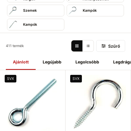
sok más megtalálható itt.
Szemek
Kampók
Kampók
Szűrő
411 termék
Ajánlott
Legújabb
Legolcsóbb
Legdrág
SVX
SVX