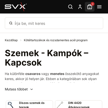
Ugrás az oldal fő részéhez
0
Írja be, mit keres
Kezdőlap
Kötéltartozékok és rozsdamentes acél program
Szemek - Kampók –
Kapcsok
Ha különféle
csavaros
vagy
menetes
összekötő anyagokat
keres, akkor jó helyen jár. Ebben a kategóriában sok olyan
elemet talál, amelyeket
speciális összekötő anyagoknak
nevezhetünk.
Kampók
,
kapcsok
és
szemek
széles
Mutass többet
választékát kínáljuk különféle felületkezeléssel.
Állványszemek
,
galléros szemek
,
feszítőkampók
,
Díszes szemek és
DIN 4420
mennyezeti kampók
,
forgóhorgok
,
beütős kapcsok
és még
horgok
Állványszemek