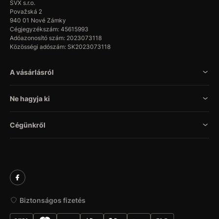
SVX s.r.o.
Považská 2
940 01 Nové Zámky
Cégjegyzékszám: 45615993
Adóazonosító szám: 2023073118
Közösségi adószám: SK2023073118
A vásárlásról
Ne hagyja ki
Cégünkről
Biztonságos fizetés