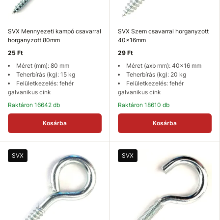
SVX Mennyezeti kampó csavarral
SVX Szem csavarral horganyzott
horganyzott 80mm
40x16mm
25 Ft
29 Ft
Méret (mm): 80 mm
Méret (axb mm): 40x16 mm
Teherbírás (kg): 15 kg
Teherbírás (kg): 20 kg
Felületkezelés: fehér
Felületkezelés: fehér
galvanikus cink
galvanikus cink
Raktáron 16642 db
Raktáron 18610 db
Kosárba
Kosárba
SVX
SVX