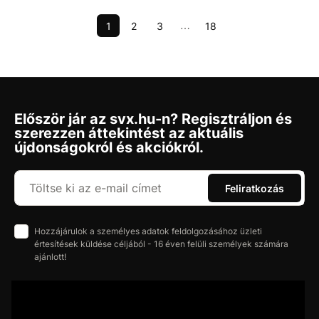
1
2
3
18
⋯
Először jár az svx.hu-n? Regisztráljon és
szerezzen áttekintést az aktuális
újdonságokról és akciókról.
Feliratkozás
Hozzájárulok a személyes adatok feldolgozásához üzleti
értesítések küldése céljából - 16 éven felüli személyek számára
ajánlott!