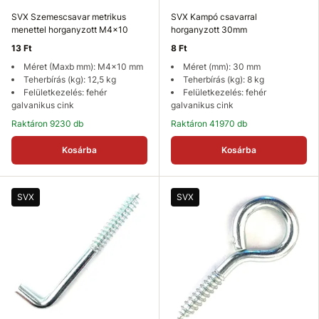
SVX Szemescsavar metrikus
SVX Kampó csavarral
menettel horganyzott M4x10
horganyzott 30mm
13 Ft
8 Ft
Méret (Maxb mm): M4x10 mm
Méret (mm): 30 mm
Teherbírás (kg): 12,5 kg
Teherbírás (kg): 8 kg
Felületkezelés: fehér
Felületkezelés: fehér
galvanikus cink
galvanikus cink
Raktáron 9230 db
Raktáron 41970 db
Kosárba
Kosárba
SVX
SVX