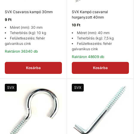
SVX Csavaros kampó 30mm
SVX Kampó csavarral
horganyzott 40mm
9 Ft
10 Ft
Méret (mm): 30 mm
Teherbírás (kg): 10 kg
Méret (mm): 40 mm
Felületkezelés: fehér
Teherbírás (kg): 7,5 kg
galvanikus cink
Felületkezelés: fehér
galvanikus cink
Raktáron 36340 db
Raktáron 48609 db
Kosárba
Kosárba
SVX
SVX