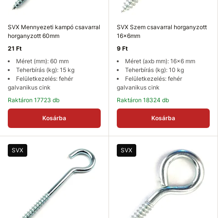
SVX Mennyezeti kampó csavarral
SVX Szem csavarral horganyzott
horganyzott 60mm
16x6mm
21 Ft
9 Ft
Méret (mm): 60 mm
Méret (axb mm): 16x6 mm
Teherbírás (kg): 15 kg
Teherbírás (kg): 10 kg
Felületkezelés: fehér
Felületkezelés: fehér
galvanikus cink
galvanikus cink
Raktáron 17723 db
Raktáron 18324 db
Kosárba
Kosárba
SVX
SVX