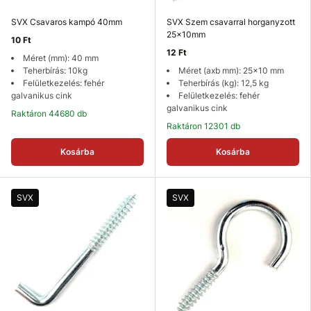
SVX Csavaros kampó 40mm
SVX Szem csavarral horganyzott
25x10mm
10 Ft
12 Ft
Méret (mm): 40 mm
Teherbírás: 10kg
Méret (axb mm): 25x10 mm
Felületkezelés: fehér
Teherbírás (kg): 12,5 kg
galvanikus cink
Felületkezelés: fehér
galvanikus cink
Raktáron 44680 db
Raktáron 12301 db
Kosárba
Kosárba
SVX
SVX