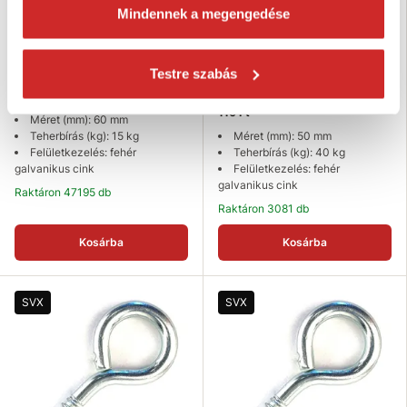
Mindennek a megengedése
SVX Csavaros kampó 60mm
Testre szabás
SVX Kampó kereszt horonnyal
horganyzott 50mm
22 Ft
116 Ft
Méret (mm): 60 mm
Teherbírás (kg): 15 kg
Méret (mm): 50 mm
Felületkezelés: fehér
Teherbírás (kg): 40 kg
galvanikus cink
Felületkezelés: fehér
galvanikus cink
Raktáron 47195 db
Raktáron 3081 db
Kosárba
Kosárba
SVX
SVX