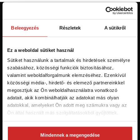
Először jár az svx.hu-n? Regisztráljon és
szerezzen áttekintést az aktuális
Beleegyezés
Részletek
A sütikről
újdonságokról és akciókról.
Ez a weboldal sütiket használ
Feliratkozás
Sütiket használunk a tartalmak és hirdetések személyre
szabásához, közösségi funkciók biztosításához,
Hozzájárulok a személyes adatok feldolgozásához üzleti
valamint weboldalforgalmunk elemzéséhez. Ezenkívül
értesítések küldése céljából - 16 éven felüli személyek számára
ajánlott!
közösségi média-, hirdető- és elemező partnereinkkel
megosztjuk az Ön weboldalhasználatra vonatkozó
adatait, akik kombinálhatják az adatokat más olyan
adatokkal, amelyeket Ön adott meg számukra vagy az
Ön által használt más szolgáltatásokból gyűjtöttek.
Mindennek a megengedése