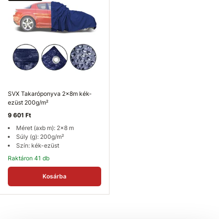
SVX Takaróponyva 2x8m kék-
ezüst 200g/m²
9 601 Ft
Méret (axb m): 2x8 m
Súly (g): 200g/m²
Szín: kék-ezüst
Raktáron 41 db
Kosárba