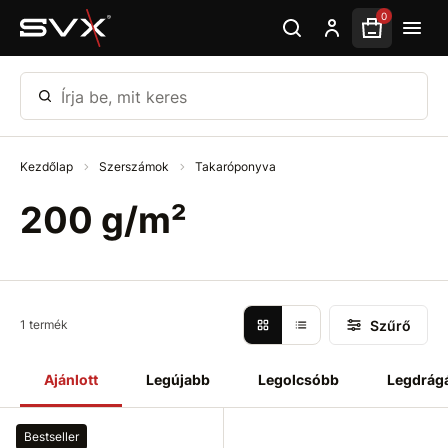
Ugrás az oldal fő részéhez
0
Írja be, mit keres
Kezdőlap
Szerszámok
Takaróponyva
200 g/m²
Szűrő
1 termék
Ajánlott
Legújabb
Legolcsóbb
Legdrág
Bestseller