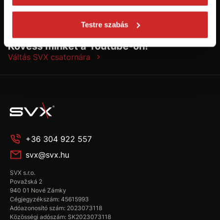
Testre szabás
Kövess minket a Youtube-on!
Váltás SVX csatornára
+36 304 922 557
svx@svx.hu
SVX s.r.o.
Považská 2
940 01 Nové Zámky
Cégjegyzékszám: 45615993
Adóazonosító szám: 2023073118
Közösségi adószám: SK2023073118