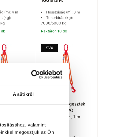
100 813 Ft
g (m): 4 m
Hosszúság (m): 3 m
s (kg):
Teherbírás (kg):
 kg
7000/5000 kg
0 db
Raktáron 10 db
osárba
Kosárba
SVX
A sütikről
l függeszték
SVX Textil függeszték
KAMPÓ
SZEM-2 KAMPÓ
 kg, 1,5 m
7000/5000 kg, 1 m
tosításához, valamint
84 810 Ft
einkkel megosztjuk az Ön