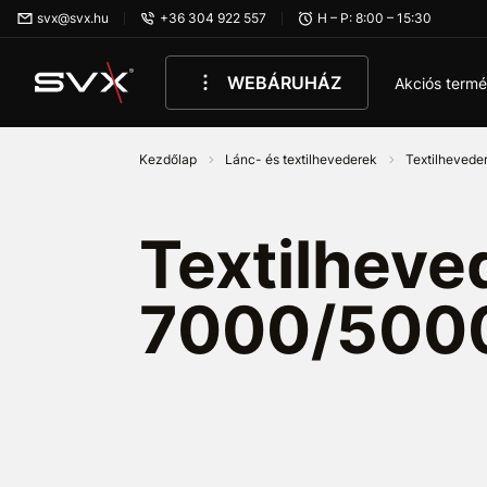
Ugrás az oldal fő részéhez
svx@svx.hu
+36 304 922 557
H – P: 8:00 – 15:30
WEBÁRUHÁZ
Akciós term
Kezdőlap
Lánc- és textilhevederek
Textilhevede
Textilhev
7000/500