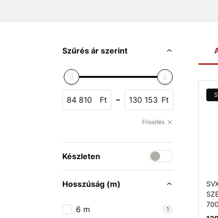
Szűrés ár szerint
A
S
-
Ft
Ft
Frissítés
Készleten
Hosszúság (m)
SVX
SZ
700
6 m
1