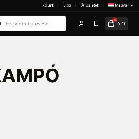
Rólunk
Blog
Üzletek
Magyar
esés
0
0 Ft
 KAMPÓ