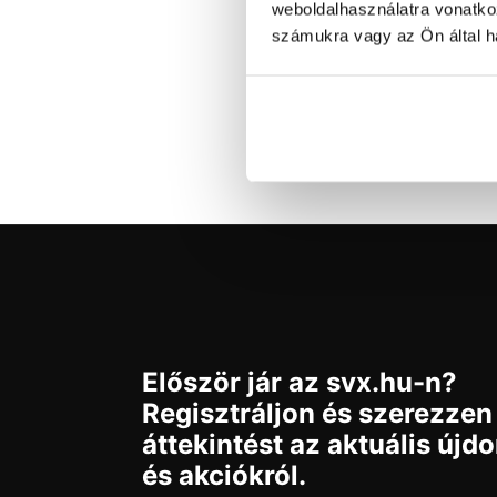
H
weboldalhasználatra vonatko
T
számukra vagy az Ön által ha
700
Ra
Először jár az svx.hu-n?
Regisztráljon és szerezzen
áttekintést az aktuális újd
és akciókról.