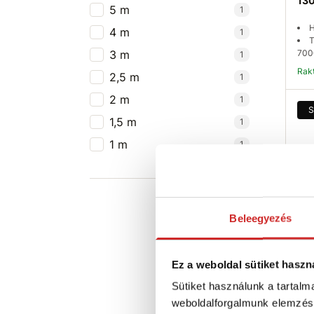
130
5 m
1
H
4 m
1
T
3 m
700
1
Ra
2,5 m
1
2 m
1
S
1,5 m
1
1 m
1
Beleegyezés
SVX
SZ
Ez a weboldal sütiket haszn
700
Sütiket használunk a tartal
96 
weboldalforgalmunk elemzésé