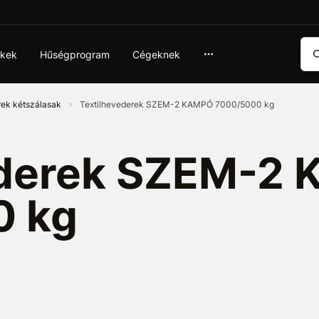
Ker
ékek
Hűségprogram
Cégeknek
rek kétszálasak
Textilhevederek SZEM-2 KAMPÓ 7000/5000 kg
ederek SZEM-2
0 kg