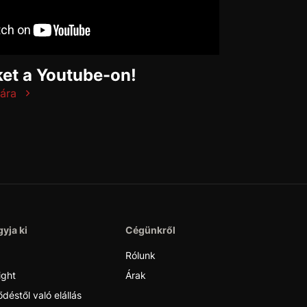
et a Youtube-on!
ára
yja ki
Cégünkről
Rólunk
ight
Árak
déstől való elállás