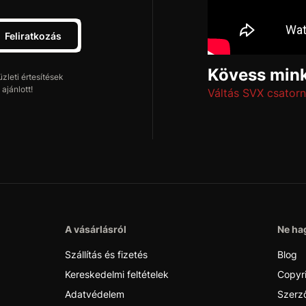
Feliratkozás
Kövess mink
leti értesítések
ajánlott!
Váltás SVX csatorn
A vásárlásról
Ne hag
Szállítás és fizetés
Blog
Kereskedelmi feltételek
Copyr
Adatvédelem
Szerző