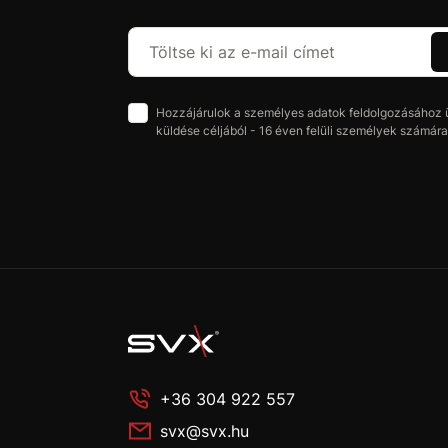
Hozzájárulok a személyes adatok feldolgozásához üz
küldése céljából - 16 éven felüli személyek számára 
+36 304 922 557
svx@svx.hu