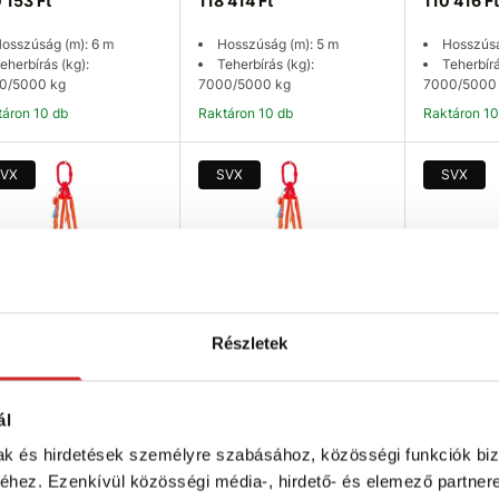
 153 Ft
118 414 Ft
110 416 Ft
osszúság (m): 6 m
Hosszúság (m): 5 m
Hosszúsá
eherbírás (kg):
Teherbírás (kg):
Teherbírá
0/5000 kg
7000/5000 kg
7000/5000
ktáron 10 db
Raktáron 10 db
Raktáron 1
Kosárba
Kosárba
K
VX
SVX
SVX
Részletek
 Textil függeszték
SVX Textil függeszték
SVX Texti
EM-2 KAMPÓ
SZEM-2 KAMPÓ
SZEM-2 
ál
0/5000 kg, 2,5 m
7000/5000 kg, 2 m
7000/5000
mak és hirdetések személyre szabásához, közösségi funkciók biz
011 Ft
91 747 Ft
88 543 Ft
hez. Ezenkívül közösségi média-, hirdető- és elemező partner