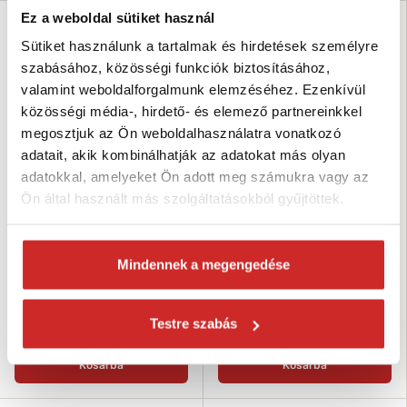
Ez a weboldal sütiket használ
SVX
SVX
Sütiket használunk a tartalmak és hirdetések személyre
szabásához, közösségi funkciók biztosításához,
valamint weboldalforgalmunk elemzéséhez. Ezenkívül
közösségi média-, hirdető- és elemező partnereinkkel
megosztjuk az Ön weboldalhasználatra vonatkozó
adatait, akik kombinálhatják az adatokat más olyan
adatokkal, amelyeket Ön adott meg számukra vagy az
Ön által használt más szolgáltatásokból gyűjtöttek.
SVX Nagy szilárdságú lánc 100 o.
SVX Szilárd lánc 80 o. fekete
kék 6mm
9mm
3 743 Ft
4 107 Ft
Mindennek a megengedése
Teherbírás (T): 1,4 T
Teherbírás (T): 2,5 T
Méret (mm): 6 mm
Méret (mm): 9 mm
Felületkezelés: kék lakk
Felületkezelés: fekete lakk
Testre szabás
Raktáron 1391 m
Raktáron 408 m
Kosárba
Kosárba