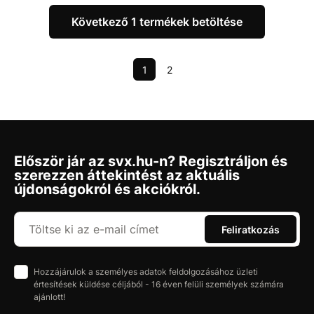
Következő 1 termékek betöltése
1
2
Először jár az svx.hu-n? Regisztráljon és
szerezzen áttekintést az aktuális
újdonságokról és akciókról.
Feliratkozás
Hozzájárulok a személyes adatok feldolgozásához üzleti
értesítések küldése céljából - 16 éven felüli személyek számára
ajánlott!