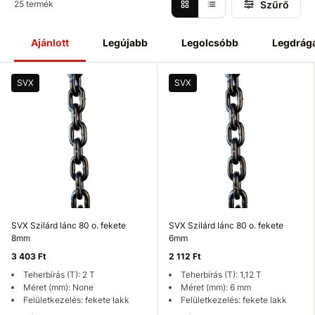
Szűrő
25 termék
Ajánlott
Legújabb
Legolcsóbb
Legdrág
SVX
SVX
SVX Szilárd lánc 80 o. fekete
SVX Szilárd lánc 80 o. fekete
8mm
6mm
3 403 Ft
2 112 Ft
Teherbírás (T): 2 T
Teherbírás (T): 1,12 T
Méret (mm): None
Méret (mm): 6 mm
Felületkezelés: fekete lakk
Felületkezelés: fekete lakk