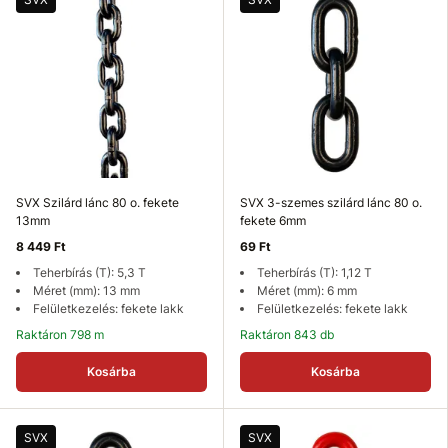
SVX Szilárd lánc 80 o. fekete
SVX 3-szemes szilárd lánc 80 o.
13mm
fekete 6mm
8 449 Ft
69 Ft
Teherbírás (T): 5,3 T
Teherbírás (T): 1,12 T
Méret (mm): 13 mm
Méret (mm): 6 mm
Felületkezelés: fekete lakk
Felületkezelés: fekete lakk
Raktáron 798 m
Raktáron 843 db
Kosárba
Kosárba
SVX
SVX