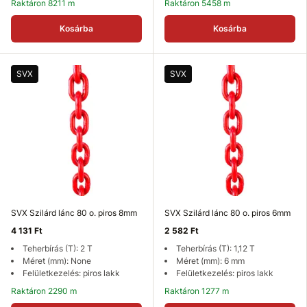
Raktáron 8211 m
Raktáron 5458 m
Kosárba
Kosárba
SVX
SVX
SVX Szilárd lánc 80 o. piros 8mm
SVX Szilárd lánc 80 o. piros 6mm
4 131 Ft
2 582 Ft
Teherbírás (T): 2 T
Teherbírás (T): 1,12 T
Méret (mm): None
Méret (mm): 6 mm
Felületkezelés: piros lakk
Felületkezelés: piros lakk
Raktáron 2290 m
Raktáron 1277 m