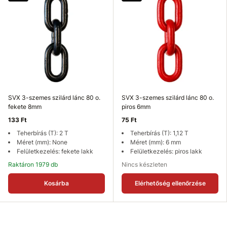
SVX 3-szemes szilárd lánc 80 o.
SVX 3-szemes szilárd lánc 80 o.
fekete 8mm
piros 6mm
133 Ft
75 Ft
Teherbírás (T): 2 T
Teherbírás (T): 1,12 T
Méret (mm): None
Méret (mm): 6 mm
Felületkezelés: fekete lakk
Felületkezelés: piros lakk
Raktáron 1979 db
Nincs készleten
Kosárba
Elérhetőség ellenőrzése