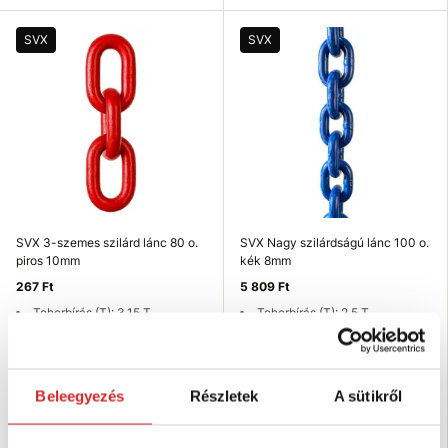
SVX
SVX
SVX 3-szemes szilárd lánc 80 o.
SVX Nagy szilárdságú lánc 100 o.
piros 10mm
kék 8mm
267 Ft
5 809 Ft
Teherbírás (T): 3,15 T
Teherbírás (T): 2,5 T
Méret (mm): 10 mm
Méret (mm): None
Felületkezelés: piros lakk
Felületkezelés: kék lakk
Raktáron 90 db
Raktáron 343 m
Beleegyezés
Részletek
A sütikről
Kosárba
Kosárba