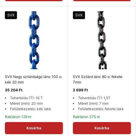
SVX
SVX
SVX Nagy szilárdságú lánc 100 o.
SVX Szilárd lánc 80 o. fekete
kék 20 mm
7mm
35 204 Ft
2 699 Ft
Teherbírás (T): 16 T
Teherbírás (T): 1,5T
Méret (mm): 20 mm
Méret (mm): 7 mm
Felületkezelés: kék lakk
Felületkezelés: fekete lakk
Raktáron 129 m
Raktáron 375 m
Kosárba
Kosárba