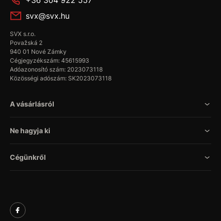
+36 304 922 557
svx@svx.hu
SVX s.r.o.
Považská 2
940 01 Nové Zámky
Cégjegyzékszám: 45615993
Adóazonosító szám: 2023073118
Közösségi adószám: SK2023073118
A vásárlásról
Ne hagyja ki
Cégünkről