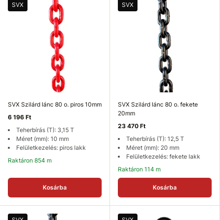
SVX
SVX
SVX Szilárd lánc 80 o. piros 10mm
SVX Szilárd lánc 80 o. fekete
20mm
6 196 Ft
23 470 Ft
Teherbírás (T): 3,15 T
Méret (mm): 10 mm
Teherbírás (T): 12,5 T
Felületkezelés: piros lakk
Méret (mm): 20 mm
Felületkezelés: fekete lakk
Raktáron 854 m
Raktáron 114 m
Kosárba
Kosárba
SVX
SVX