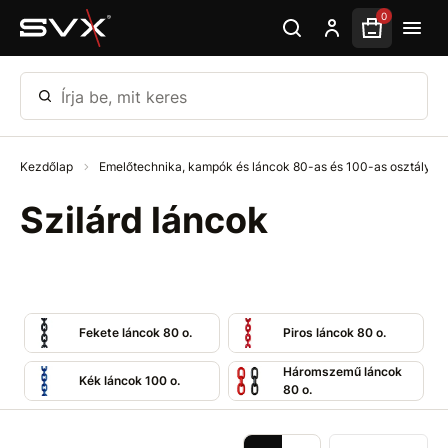
Ugrás az oldal fő részéhez
0
Írja be, mit keres
Kezdőlap
Emelőtechnika, kampók és láncok 80-as és 100-as osztály
Szilárd láncok
Fekete láncok 80 o.
Piros láncok 80 o.
Háromszemű láncok
Kék láncok 100 o.
80 o.