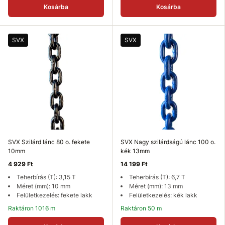
Kosárba
Kosárba
SVX
SVX
SVX Szilárd lánc 80 o. fekete
SVX Nagy szilárdságú lánc 100 o.
10mm
kék 13mm
4 929 Ft
14 199 Ft
Teherbírás (T): 3,15 T
Teherbírás (T): 6,7 T
Méret (mm): 10 mm
Méret (mm): 13 mm
Felületkezelés: fekete lakk
Felületkezelés: kék lakk
Raktáron 1016 m
Raktáron 50 m