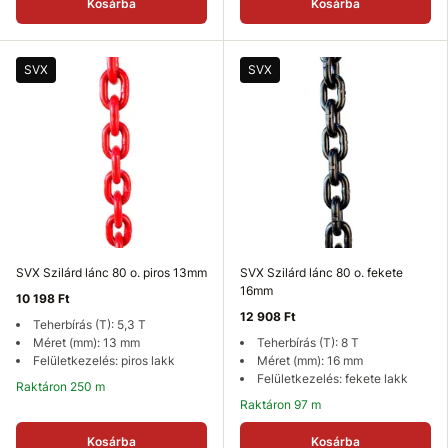
Kosárba
Kosárba
SVX
SVX
SVX Szilárd lánc 80 o. piros 13mm
SVX Szilárd lánc 80 o. fekete
16mm
10 198 Ft
12 908 Ft
Teherbírás (T): 5,3 T
Méret (mm): 13 mm
Teherbírás (T): 8 T
Felületkezelés: piros lakk
Méret (mm): 16 mm
Felületkezelés: fekete lakk
Raktáron 250 m
Raktáron 97 m
Kosárba
Kosárba