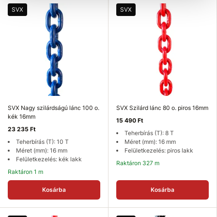
SVX
SVX
SVX Nagy szilárdságú lánc 100 o.
SVX Szilárd lánc 80 o. piros 16mm
kék 16mm
15 490 Ft
23 235 Ft
Teherbírás (T): 8 T
Teherbírás (T): 10 T
Méret (mm): 16 mm
Méret (mm): 16 mm
Felületkezelés: piros lakk
Felületkezelés: kék lakk
Raktáron 327 m
Raktáron 1 m
Kosárba
Kosárba