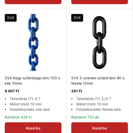
SVX
SVX
SVX Nagy szilárdságú lánc 100 o.
SVX 3-szemes szilárd lánc 80 o.
kék 10mm
fekete 10mm
8 907 Ft
261 Ft
Teherbírás (T): 4 T
Teherbírás (T): 3,15 T
Méret (mm): 10 mm
Méret (mm): 10 mm
Felületkezelés: kék lakk
Felületkezelés: fekete lakk
Raktáron 424 m
Raktáron 753 db
Kosárba
Kosárba