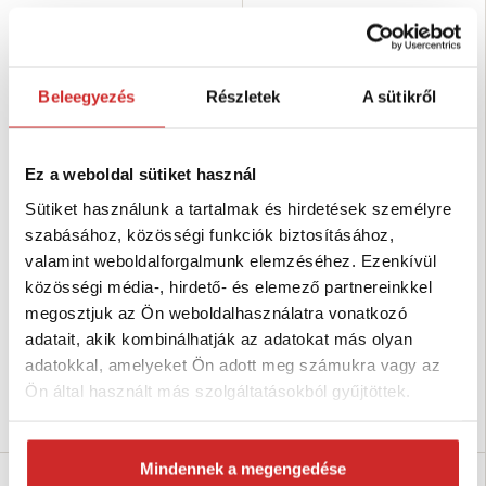
Beleegyezés
Részletek
A sütikről
Ez a weboldal sütiket használ
Sütiket használunk a tartalmak és hirdetések személyre
EU SELECT Racsnis feszítő H-H
EU SELECT Racsnis feszítő H-H
szabásához, közösségi funkciók biztosításához,
80 o. piros 10mm
80 o. piros 8mm
valamint weboldalforgalmunk elemzéséhez. Ezenkívül
21 326 Ft
30 510 Ft
közösségi média-, hirdető- és elemező partnereinkkel
Teherbírás (T): 6,3 T
Teherbírás (T): 4 T
megosztjuk az Ön weboldalhasználatra vonatkozó
Méret (mm): 10 mm
Méret (mm): None
adatait, akik kombinálhatják az adatokat más olyan
Felületkezelés: piros lakk
Felületkezelés: piros lakk
adatokkal, amelyeket Ön adott meg számukra vagy az
Nincs készleten
Nincs készleten
Ön által használt más szolgáltatásokból gyűjtöttek.
Elérhetőség ellenőrzése
Elérhetőség ellenőrzése
Mindennek a megengedése
SVX