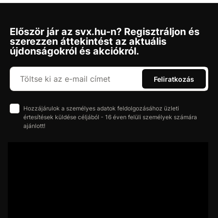
Először jár az svx.hu-n? Regisztráljon és
szerezzen áttekintést az aktuális
újdonságokról és akciókról.
Feliratkozás
Hozzájárulok a személyes adatok feldolgozásához üzleti
értesítések küldése céljából - 16 éven felüli személyek számára
ajánlott!