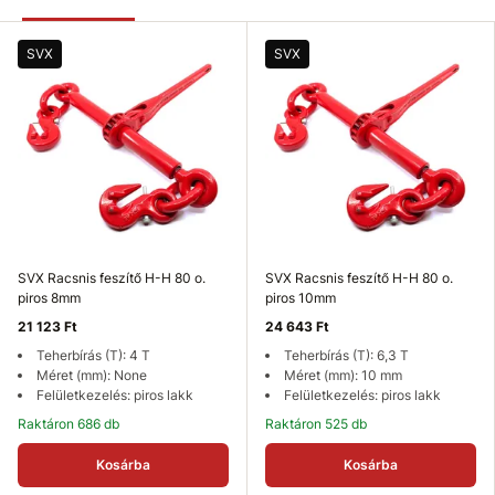
SVX
SVX
SVX Racsnis feszítő H-H 80 o.
SVX Racsnis feszítő H-H 80 o.
piros 8mm
piros 10mm
21 123 Ft
24 643 Ft
Teherbírás (T): 4 T
Teherbírás (T): 6,3 T
Méret (mm): None
Méret (mm): 10 mm
Felületkezelés: piros lakk
Felületkezelés: piros lakk
Raktáron 686 db
Raktáron 525 db
Kosárba
Kosárba