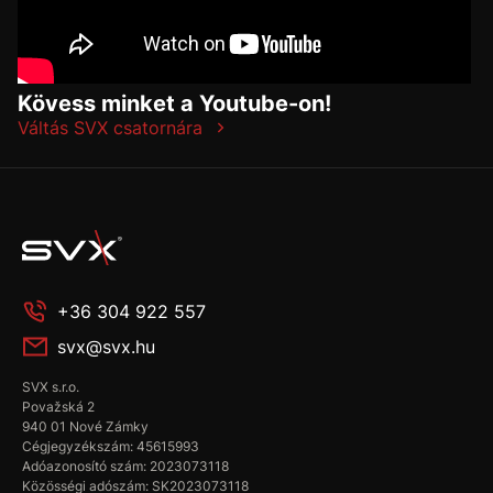
Kövess minket a Youtube-on!
Váltás SVX csatornára
+36 304 922 557
svx@svx.hu
SVX s.r.o.
Považská 2
940 01 Nové Zámky
Cégjegyzékszám: 45615993
Adóazonosító szám: 2023073118
Közösségi adószám: SK2023073118