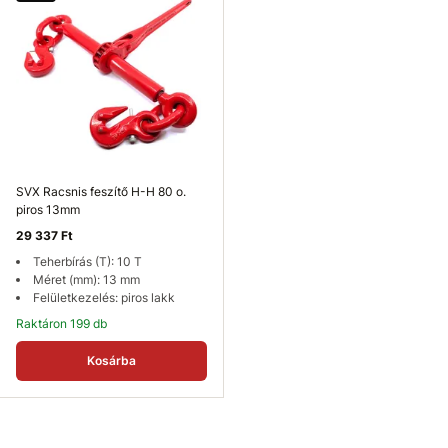
SVX Racsnis feszítő H-H 80 o.
piros 13mm
29 337 Ft
Teherbírás (T): 10 T
Méret (mm): 13 mm
Felületkezelés: piros lakk
Raktáron 199 db
Kosárba