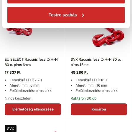
Testre szabás
EU SELECT Racsnis feszítő H-H
SVX Racsnis feszítő H-H 80 o.
80 o. piros 6mm
piros 16mm
17 837 Ft
49 286 Ft
Teherbírás (T): 2,2 T
Teherbírás (T): 16 T
Méret (mm): 6 mm
Méret (mm): 16 mm
Felületkezelés: piros lakk
Felületkezelés: piros lakk
Nincs készleten
Raktáron 30 db
Elérhetőség ellenőrzése
Kosárba
SVX