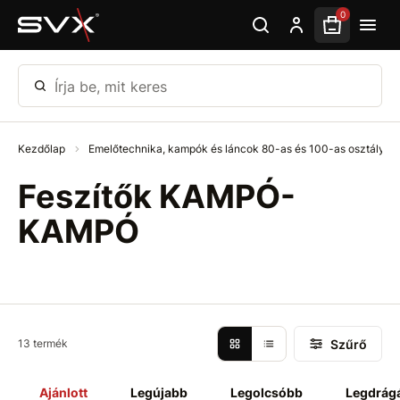
Ugrás az oldal fő részéhez
0
Írja be, mit keres
Kezdőlap
Emelőtechnika, kampók és láncok 80-as és 100-as osztály
Feszítők KAMPÓ-
KAMPÓ
Szűrő
13 termék
Ajánlott
Legújabb
Legolcsóbb
Legdrág