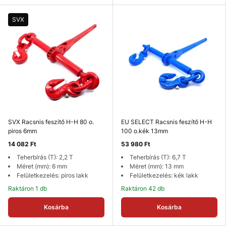
SVX
SVX Racsnis feszítő H-H 80 o.
EU SELECT Racsnis feszítő H-H
piros 6mm
100 o.kék 13mm
14 082 Ft
53 980 Ft
Teherbírás (T): 2,2 T
Teherbírás (T): 6,7 T
Méret (mm): 6 mm
Méret (mm): 13 mm
Felületkezelés: piros lakk
Felületkezelés: kék lakk
Raktáron 1 db
Raktáron 42 db
Kosárba
Kosárba