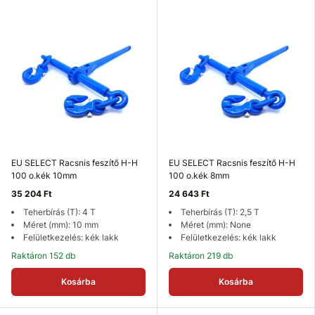
EU SELECT Racsnis feszítő H-H
EU SELECT Racsnis feszítő H-H
100 o.kék 10mm
100 o.kék 8mm
35 204 Ft
24 643 Ft
Teherbírás (T): 4 T
Teherbírás (T): 2,5 T
Méret (mm): 10 mm
Méret (mm): None
Felületkezelés: kék lakk
Felületkezelés: kék lakk
Raktáron 152 db
Raktáron 219 db
Kosárba
Kosárba