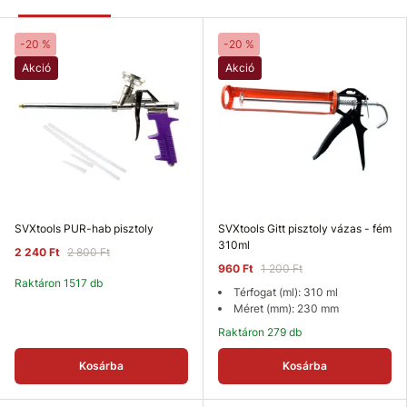
-20 %
-20 %
Akció
Akció
SVXtools PUR-hab pisztoly
SVXtools Gitt pisztoly vázas - fém
310ml
2 240 Ft
2 800 Ft
960 Ft
1 200 Ft
Raktáron 1517 db
Térfogat (ml): 310 ml
Méret (mm): 230 mm
Raktáron 279 db
Kosárba
Kosárba