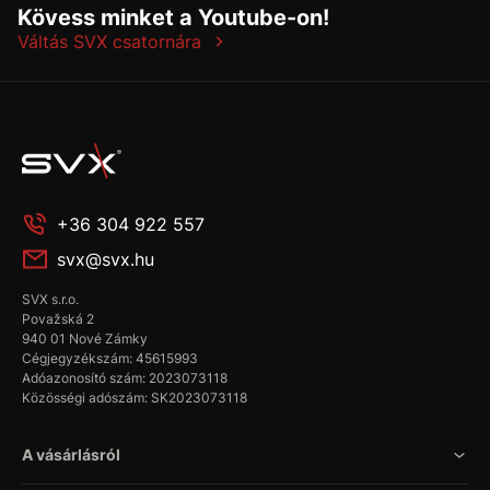
Kövess minket a Youtube-on!
Váltás SVX csatornára
+36 304 922 557
svx@svx.hu
SVX s.r.o.
Považská 2
940 01 Nové Zámky
Cégjegyzékszám: 45615993
Adóazonosító szám: 2023073118
Közösségi adószám: SK2023073118
A vásárlásról