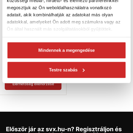
közösségi média-, hirdető- és elemező partnereinkkel
megosztjuk az Ön weboldalhasználatra vonatkozó
adatait, akik kombinálhatják az adatokat más olyan
adatokkal, amelyeket Ön adott meg számukra vagy az
Ön által használt más szolgáltatásokból gyűjtöttek.
FORTUM Pisztoly PUR habhoz -
Mindennek a megengedése
teflon
13 286 Ft
Testre szabás
Nincs készleten
Elérhetőség ellenőrzése
Először jár az svx.hu-n? Regisztráljon és