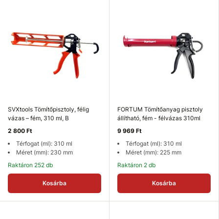
SVXtools Tömítőpisztoly, félig
FORTUM Tömítőanyag pisztoly
vázas – fém, 310 ml, B
állítható, fém - félvázas 310ml
2 800 Ft
9 969 Ft
Térfogat (ml): 310 ml
Térfogat (ml): 310 ml
Méret (mm): 230 mm
Méret (mm): 225 mm
Raktáron 252 db
Raktáron 2 db
Kosárba
Kosárba