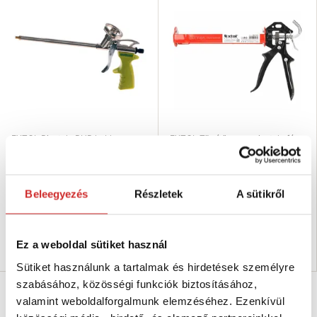
EXTOL Pisztoly PUR habhoz -
EXTOL Tömítőanyag pisztoly fém
műanyag/fém
- félvázas 310ml
4 393 Ft
4 525 Ft
Térfogat (ml): 310 ml
Beleegyezés
Részletek
A sütikről
Nincs készleten
Méret (mm): 225 mm
Nincs készleten
Ez a weboldal sütiket használ
Elérhetőség ellenőrzése
Elérhetőség ellenőrzése
Sütiket használunk a tartalmak és hirdetések személyre
szabásához, közösségi funkciók biztosításához,
valamint weboldalforgalmunk elemzéséhez. Ezenkívül