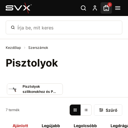
Ugrás az oldal fő részéhez
0
Írja be, mit keres
Kezdőlap
Szerszámok
Pisztolyok
Pisztolyok
szilikonokhoz és PUR
habhoz
Szűrő
7 termék
Ajánlott
Legújabb
Legolcsóbb
Legdrág