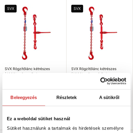
SVX
SVX
SVX Rögzítőlánc kétrészes
SVX Rögzítőlánc kétrészes
(4000kg, 8mm, 5m)
(4000kg, 8mm, 3,5m)
47 793 Ft
41 819 Ft
Hosszúság (m): 5 m
Hosszúság (m): 3,5 m
Teherbírás (kg): 4000 kg
Teherbírás (kg): 4000 kg
Beleegyezés
Részletek
A sütikről
Szín: piros
Szín: piros
Raktáron 10 db
Raktáron 6 db
Ez a weboldal sütiket használ
Kosárba
Kosárba
Sütiket használunk a tartalmak és hirdetések személyre