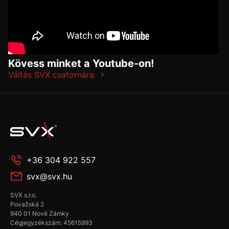
Kövess minket a Youtube-on!
Váltás SVX csatornára
+36 304 922 557
svx@svx.hu
SVX s.r.o.
Považská 2
940 01 Nové Zámky
Cégjegyzékszám: 45615993