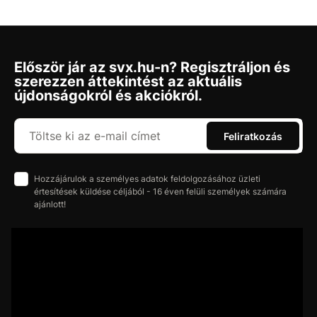
Először jár az svx.hu-n? Regisztráljon és
szerezzen áttekintést az aktuális
újdonságokról és akciókról.
Feliratkozás
Hozzájárulok a személyes adatok feldolgozásához üzleti
értesítések küldése céljából - 16 éven felüli személyek számára
ajánlott!