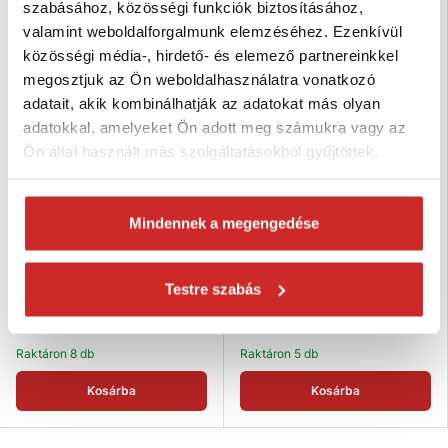
szabásához, közösségi funkciók biztosításához,
SVX
SVX
valamint weboldalforgalmunk elemzéséhez. Ezenkívül
közösségi média-, hirdető- és elemező partnereinkkel
megosztjuk az Ön weboldalhasználatra vonatkozó
adatait, akik kombinálhatják az adatokat más olyan
adatokkal, amelyeket Ön adott meg számukra vagy az
Ön által használt más szolgáltatásokból gyűjtöttek.
SVX Rögzítőlánc kétrészes
SVX Rögzítőlánc kétrészes
Mindennek a megengedése
(4000kg, 8mm, 3m)
(4000kg, 8mm, 2,5m)
39 578 Ft
37 338 Ft
Testre szabás
Hosszúság (m): 3 m
Hosszúság (m): 2,5 m
Teherbírás (kg): 4000 kg
Teherbírás (kg): 4000 kg
Szín: piros
Szín: piros
Raktáron 8 db
Raktáron 5 db
Kosárba
Kosárba