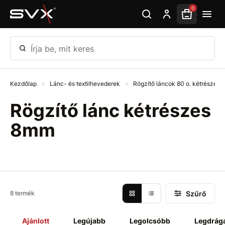
Ugrás az oldal fő részéhez
0
Írja be, mit keres
Kezdőlap
Lánc- és textilhevederek
Rögzítő láncok 80 o. kétrészese
Rögzítő lánc kétrészes
8mm
Szűrő
8 termék
Ajánlott
Legújabb
Legolcsóbb
Legdrág