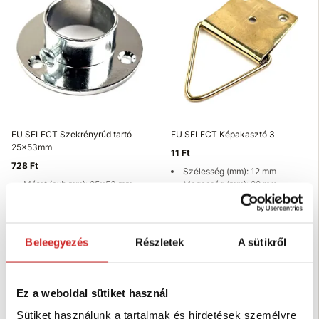
EU SELECT Szekrényrúd tartó
EU SELECT Képakasztó 3
25x53mm
11 Ft
728 Ft
Szélesség (mm): 12 mm
Méret (axb mm): 25x53 mm
Magasság (mm): 28 mm
Magasság (mm): 15 mm
Dimenzió: 3
Felületkezelés: nikkel
Felületkezelés: sárgaréz
Raktáron 72 db
Raktáron 7916 db
Beleegyezés
Részletek
A sütikről
Kosárba
Kosárba
Ez a weboldal sütiket használ
Sütiket használunk a tartalmak és hirdetések személyre