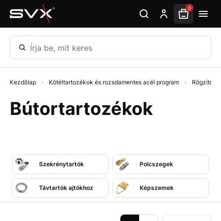
Ugrás az oldal fő részéhez
0
Írja be, mit keres
Kezdőlap
Kötéltartozékok és rozsdamentes acél program
Rögzítő és
Bútortartozékok
Szekrénytartók
Polcszegek
Távtartók ajtókhoz
Képszemek