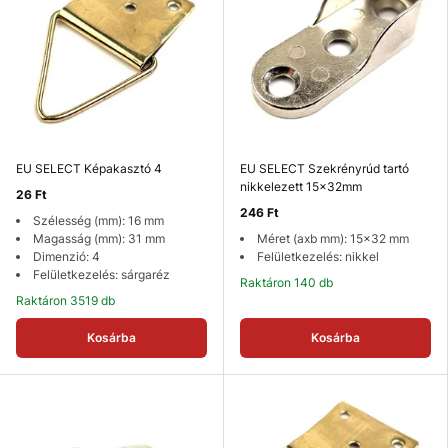
EU SELECT Képakasztó 4
EU SELECT Szekrényrúd tartó
nikkelezett 15x32mm
26 Ft
246 Ft
Szélesség (mm): 16 mm
Magasság (mm): 31 mm
Méret (axb mm): 15x32 mm
Dimenzió: 4
Felületkezelés: nikkel
Felületkezelés: sárgaréz
Raktáron 140 db
Raktáron 3519 db
Kosárba
Kosárba