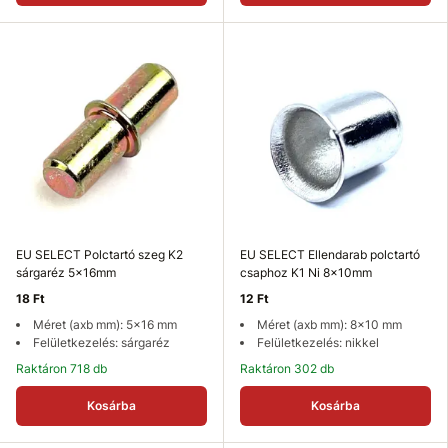
EU SELECT Polctartó szeg K2
EU SELECT Ellendarab polctartó
sárgaréz 5x16mm
csaphoz K1 Ni 8x10mm
18 Ft
12 Ft
Méret (axb mm): 5x16 mm
Méret (axb mm): 8x10 mm
Felületkezelés: sárgaréz
Felületkezelés: nikkel
Raktáron 718 db
Raktáron 302 db
Kosárba
Kosárba