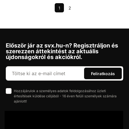
1
2
Először jár az svx.hu-n? Regisztráljon és
szerezzen áttekintést az aktuális
újdonságokról és akciókról.
Feliratkozás
Hozzájárulok a személyes adatok feldolgozásához üzleti
értesítések küldése céljából - 16 éven felüli személyek számára
ajánlott!