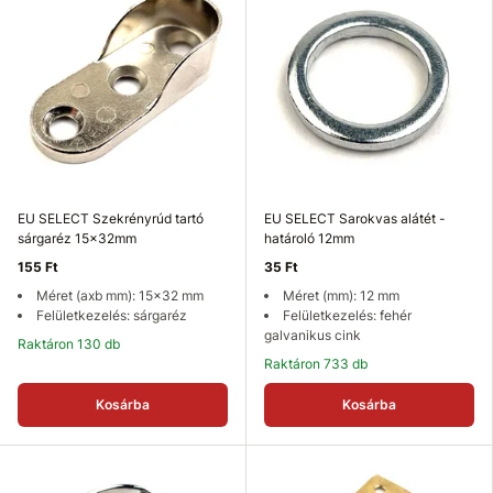
EU SELECT Szekrényrúd tartó
EU SELECT Sarokvas alátét -
sárgaréz 15x32mm
határoló 12mm
155 Ft
35 Ft
Méret (axb mm): 15x32 mm
Méret (mm): 12 mm
Felületkezelés: sárgaréz
Felületkezelés: fehér
galvanikus cink
Raktáron 130 db
Raktáron 733 db
Kosárba
Kosárba