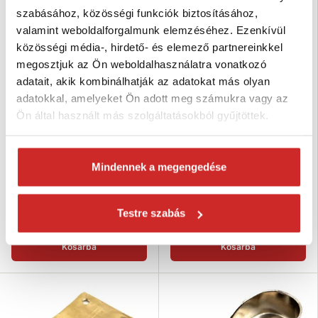
szabásához, közösségi funkciók biztosításához,
valamint weboldalforgalmunk elemzéséhez. Ezenkívül
közösségi média-, hirdető- és elemező partnereinkkel
megosztjuk az Ön weboldalhasználatra vonatkozó
adatait, akik kombinálhatják az adatokat más olyan
adatokkal, amelyeket Ön adott meg számukra vagy az
Ön által használt más szolgáltatásokból gyűjtöttek.
EU SELECT Képakasztó 1
EU SELECT Képakasztó 5
15 Ft
29 Ft
Szélesség (mm): 10 mm
Szélesség (mm): 20 mm
Mindennek a megengedése
Magasság (mm): 20 mm
Magasság (mm): 39 mm
Dimenzió: 1
Dimenzió: 5
Felületkezelés: sárgaréz
Felületkezelés: sárgaréz
Testre szabás
Raktáron 380 db
Raktáron 2425 db
Kosárba
Kosárba