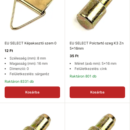
EU SELECT Képakasztó szem 0
EU SELECT Polctartó szeg K3 Zn
5x16mm
12 Ft
35 Ft
Szélesség (mm): 8 mm
Magasság (mm): 16 mm
Méret (axb mm): 5x16 mm
Dimenzió: 0
Felületkezelés: cink
Felületkezelés: sárgaréz
Raktáron 801 db
Raktáron 8331 db
Kosárba
Kosárba