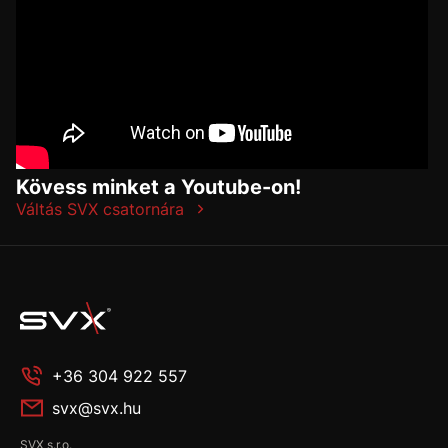
Kövess minket a Youtube-on!
Váltás SVX csatornára
+36 304 922 557
svx@svx.hu
SVX s.r.o.