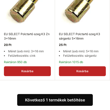
EU SELECT Polctartó szeg K3 Zn
EU SELECT Polctartó szeg K3
3x16mm
sárgaréz 5x16mm
20 Ft
25 Ft
Méret (axb mm): 3x16 mm
Méret (axb mm): 5x16 mm
Felületkezelés: cink
Felületkezelés: sárgaréz
Raktáron 950 db
Raktáron 1015 db
Kosárba
Kosárba
Következő 1 termékek betöltése