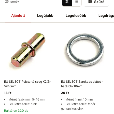
Szűrő
25 termék
Ajánlott
Legújabb
Legolcsóbb
Legdrág
EU SELECT Polctartó szeg K2 Zn
EU SELECT Sarokvas alátét -
5x16mm
határoló 10mm
18 Ft
29 Ft
Méret (axb mm): 5x16 mm
Méret (mm): 10 mm
Felületkezelés: cink
Felületkezelés: fehér
galvanikus cink
Raktáron 330 db