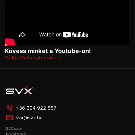
Kövess minket a Youtube-on!
Váltás SVX csatornára
+36 304 922 557
svx@svx.hu
SVX s.r.o.
Považská 2