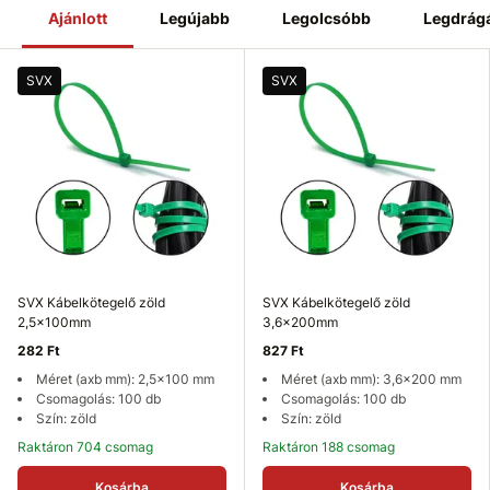
Ajánlott
Legújabb
Legolcsóbb
Legdrág
SVX
SVX
SVX Kábelkötegelő zöld
SVX Kábelkötegelő zöld
2,5x100mm
3,6x200mm
282 Ft
827 Ft
Méret (axb mm): 2,5x100 mm
Méret (axb mm): 3,6x200 mm
Csomagolás: 100 db
Csomagolás: 100 db
Szín: zöld
Szín: zöld
Raktáron 704 csomag
Raktáron 188 csomag
Kosárba
Kosárba