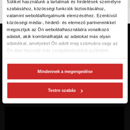
Sütiket használunk a tartalmak és hirdetések személyre
szabásához, közösségi funkciók biztosításához,
valamint weboldalforgalmunk elemzéséhez. Ezenkívül
közösségi média-, hirdető- és elemező partnereinkkel
megosztjuk az Ön weboldalhasználatra vonatkozó
adatait, akik kombinálhatják az adatokat más olyan
Először jár az svx.hu-n? Regisztráljon és
adatokkal, amelyeket Ön adott meg számukra vagy az
szerezzen áttekintést az aktuális
Ön által használt más szolgáltatásokból gyűjtöttek.
újdonságokról és akciókról.
Feliratkozás
Mindennek a megengedése
Hozzájárulok a személyes adatok feldolgozásához üzleti
Testre szabás
értesítések küldése céljából - 16 éven felüli személyek számára
ajánlott!