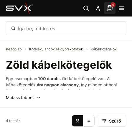
Ugrás az oldal fő részéhez
0
Írja be, mit keres
Kezdőlap
Kötelek, láncok és gyorskötözők
Kábelkötegelők
Zöld kábelkötegelők
Egy csomagban
100 darab
zöld kábelkötegelő van. A
kábelkötegelők
ára nagyon alacsony
, így minden otthoni
felhasználó és barkácsoló számára elérhetővé válnak.
A
műanyag kábelkötegelőnek ferde vége van a könnyebb
Mutass többet
szerelés érdekében.
Használható
kábelek
,
vezetékek
és
csövek
általános
kötegelésére
és
rögzítésére
-
adatközpontok
. Minden termékünket a
nemzetközi
Szűrő
4 termék
minőségi szabványok
figyelembevételével gyártjuk.