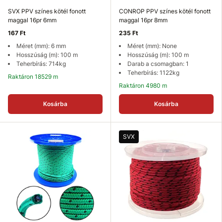
SVX PPV színes kötél fonott
CONROP PPV színes kötél fonott
maggal 16pr 6mm
maggal 16pr 8mm
167 Ft
235 Ft
Méret (mm): 6 mm
Méret (mm): None
Hosszúság (m): 100 m
Hosszúság (m): 100 m
Teherbírás: 714kg
Darab a csomagban: 1
Teherbírás: 1122kg
Raktáron 18529 m
Raktáron 4980 m
Kosárba
Kosárba
SVX