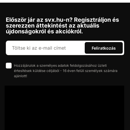
Először jár az svx.hu-n? Regisztráljon és
szerezzen áttekintést az aktuális
újdonságokról és akciókról.
Feliratkozás
Hozzájárulok a személyes adatok feldolgozásához üzleti
értesítések küldése céljából - 16 éven felüli személyek számára
ajánlott!