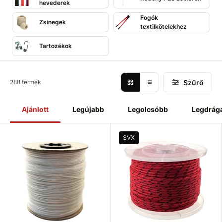
hevederek
polipropilén szálból készült kötelek (PPV), poliészter kötelek
(PES), poliamid kötelek (PA), juta kötelek, textilkötél
Fogók
Zsinegek
kiegészítők és még sok más.
textilkötelekhez
Tartozékok
Szűrő
288 termék
Ajánlott
Legújabb
Legolcsóbb
Legdrág
SVX