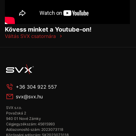
Kövess minket a Youtube-on!
Váltás SVX csatornára
+36 304 922 557
svx@svx.hu
SVX s.r.o.
Považská 2
940 01 Nové Zámky
Cégjegyzékszám: 45615993
Adóazonosító szám: 2023073118
Közösségi adószám: SK2023073118