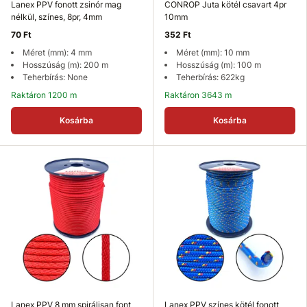
Lanex PPV fonott zsinór mag
CONROP Juta kötél csavart 4pr
nélkül, színes, 8pr, 4mm
10mm
70 Ft
352 Ft
Méret (mm): 4 mm
Méret (mm): 10 mm
Hosszúság (m): 200 m
Hosszúság (m): 100 m
Teherbírás: None
Teherbírás: 622kg
Raktáron 1200 m
Raktáron 3643 m
Kosárba
Kosárba
Lanex PPV 8 mm spirálisan font
Lanex PPV színes kötél fonott