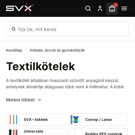
Ugrás az oldal fő részéhez
0
Írja be, mit keres
Kezdőlap
Kötelek, láncok és gyorskötözők
Textilkötelek
A textilkötél általában hosszanti szövött anyagból készül,
amelynek átmérője átlagosan több mint 4 milliméter. A kötél
legalább 3 fonott vagy sodrott zsinórból, illetve textil magból
áll, amelyet fonott vagy műanyag borítás vesz körül. A
Mutass többet
textilkötél jó szilárdsággal és kopásállósággal rendelkezik, és
számos különböző területen használható. Leginkább az
építőiparban, gépiparban és sportban alkalmazzák, de
SVX – kötelek
Conrop / Lanex
dekorációs célokra is használható. Kínálatunkban
megtalálhatók polipropilén kötelek (PP), nagy szilárdságú
Univerzális
Redőny PES zsinórok