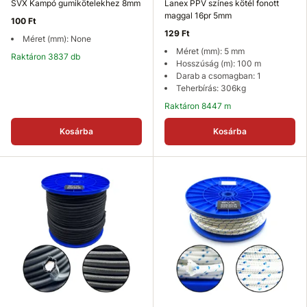
SVX Kampó gumikötelekhez 8mm
Lanex PPV színes kötél fonott
maggal 16pr 5mm
100 Ft
129 Ft
Méret (mm): None
Méret (mm): 5 mm
Raktáron 3837 db
Hosszúság (m): 100 m
Darab a csomagban: 1
Teherbírás: 306kg
Raktáron 8447 m
Kosárba
Kosárba