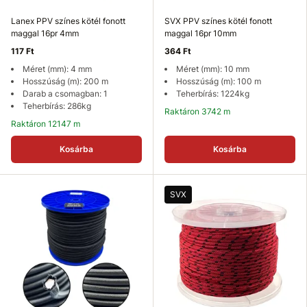
Lanex PPV színes kötél fonott
SVX PPV színes kötél fonott
maggal 16pr 4mm
maggal 16pr 10mm
117 Ft
364 Ft
Méret (mm): 4 mm
Méret (mm): 10 mm
Hosszúság (m): 200 m
Hosszúság (m): 100 m
Darab a csomagban: 1
Teherbírás: 1224kg
Teherbírás: 286kg
Raktáron 3742 m
Raktáron 12147 m
Kosárba
Kosárba
SVX