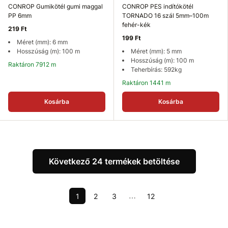
CONROP Gumikötél gumi maggal
CONROP PES indítókötél
PP 6mm
TORNADO 16 szál 5mm–100m
fehér-kék
219 Ft
199 Ft
Méret (mm): 6 mm
Hosszúság (m): 100 m
Méret (mm): 5 mm
Hosszúság (m): 100 m
Raktáron 7912 m
Teherbírás: 592kg
Raktáron 1441 m
Kosárba
Kosárba
Következő 24 termékek betöltése
1
2
3
12
⋯