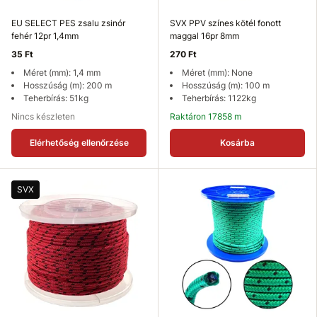
EU SELECT PES zsalu zsinór
SVX PPV színes kötél fonott
fehér 12pr 1,4mm
maggal 16pr 8mm
35 Ft
270 Ft
Méret (mm): 1,4 mm
Méret (mm): None
Hosszúság (m): 200 m
Hosszúság (m): 100 m
Teherbírás: 51kg
Teherbírás: 1122kg
Nincs készleten
Raktáron 17858 m
Elérhetőség ellenőrzése
Kosárba
SVX