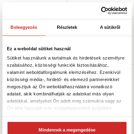
CONROP Gumikötél gumi maggal
CONROP Gumikötél gumi maggal
PP 5mm
PP 4mm
192 Ft
158 Ft
Beleegyezés
Részletek
A sütikről
Méret (mm): 5 mm
Méret (mm): 4 mm
Hosszúság (m): 100 m
Hosszúság (m): 100 m
Raktáron 5267 m
Raktáron 5488 m
Ez a weboldal sütiket használ
Kosárba
Kosárba
Sütiket használunk a tartalmak és hirdetések személyre
szabásához, közösségi funkciók biztosításához,
valamint weboldalforgalmunk elemzéséhez. Ezenkívül
közösségi média-, hirdető- és elemező partnereinkkel
megosztjuk az Ön weboldalhasználatra vonatkozó
adatait, akik kombinálhatják az adatokat más olyan
adatokkal, amelyeket Ön adott meg számukra vagy az
Ön által használt más szolgáltatásokból gyűjtöttek.
Mindennek a megengedése
Lanex PPV színes kötél fonott
Lanex PPV színes kötél fonott