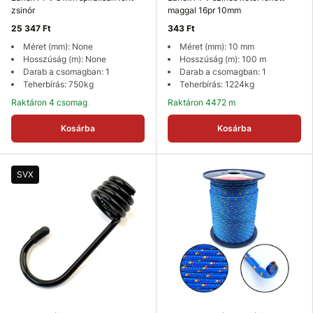
zsinór
maggal 16pr 10mm
25 347 Ft
343 Ft
Méret (mm): None
Méret (mm): 10 mm
Hosszúság (m): None
Hosszúság (m): 100 m
Darab a csomagban: 1
Darab a csomagban: 1
Teherbírás: 750kg
Teherbírás: 1224kg
Raktáron 4 csomag
Raktáron 4472 m
Kosárba
Kosárba
SVX