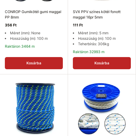
CONROP Gumikötél gumi maggal
SVX PPV színes kötél fonott
PP 8mm
maggal 16pr 5mm
356 Ft
111 Ft
Méret (mm): None
Méret (mm): 5 mm
Hosszúság (m): 100 m
Hosszúság (m): 100 m
Teherbírás: 306kg
Raktáron 3464 m
Raktáron 32993 m
Kosárba
Kosárba