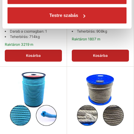
maggal 16pr 6mm
maggal 32pr 8mm
199 Ft
328 Ft
Testre szabás
Méret (mm): 6 mm
Méret (mm): None
Hosszúság (m): 100 m
Hosszúság (m): 100 m
Darab a csomagban: 1
Teherbírás: 908kg
Teherbírás: 714kg
Raktáron 1807 m
Raktáron 3219 m
Kosárba
Kosárba