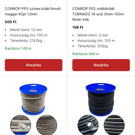
CONROP PPV színes kötél fonott
CONROP PES indítókötél
maggal 40pr 12mm
TORNADO 16 szál 3mm–100m
fehér-kék
505 Ft
106 Ft
Méret (mm): 12 mm
Hosszúság (m): 100 m
Méret (mm): 3 mm
Teherbírás: 2142kg
Hosszúság (m): 100 m
Teherbírás: 255kg
Raktáron 149 m
Raktáron 485 m
Kosárba
Kosárba