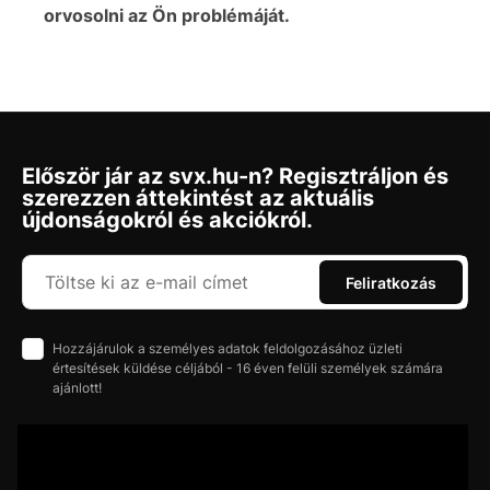
orvosolni az Ön problémáját.
Először jár az svx.hu-n? Regisztráljon és
szerezzen áttekintést az aktuális
újdonságokról és akciókról.
Feliratkozás
Hozzájárulok a személyes adatok feldolgozásához üzleti
értesítések küldése céljából - 16 éven felüli személyek számára
ajánlott!