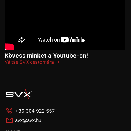
Kövess minket a Youtube-on!
Váltás SVX csatornára
+36 304 922 557
svx@svx.hu
SVX s.r.o.