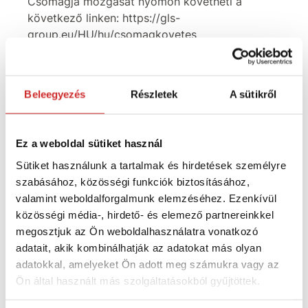
Csomagja mozgását nyomon követheti a
következő linken: https://gls-
group.eu/HU/hu/csomagkovetes
A csomag kézbesítésének napján SMS-t és e-
mailt fog kapni a kézbesítés időablakával.
Beleegyezés
Részletek
A sütikről
Szállítási árak kiskereskedelmi vásárlók GLS:
Ez a weboldal sütiket használ
2205 ft ÁFA nélkül, ÁFA nélkül 100 eurón felüli
Sütiket használunk a tartalmak és hirdetések személyre
megrendelés esetén a szállítás INGYENES
szabásához, közösségi funkciók biztosításához,
Szállítási árak kiskereskedelmi vásárlók
valamint weboldalforgalmunk elemzéséhez. Ezenkívül
Packeta kézbesítés átvevőhelyre és Z-BOX-
közösségi média-, hirdető- és elemező partnereinkkel
ba 5 kg-ig
:
megosztjuk az Ön weboldalhasználatra vonatkozó
adatait, akik kombinálhatják az adatokat más olyan
1182 ft ÁFA nélkül, ÁFA nélkül 100 eurón felüli
adatokkal, amelyeket Ön adott meg számukra vagy az
megrendelés esetén a szállítás INGYENES
Ön által használt más szolgáltatásokból gyűjtöttek.
Szállítási árak kiskereskedelmi vásárlók
Packeta kézbesítés átvevőhelyre és Z-BOX-ba