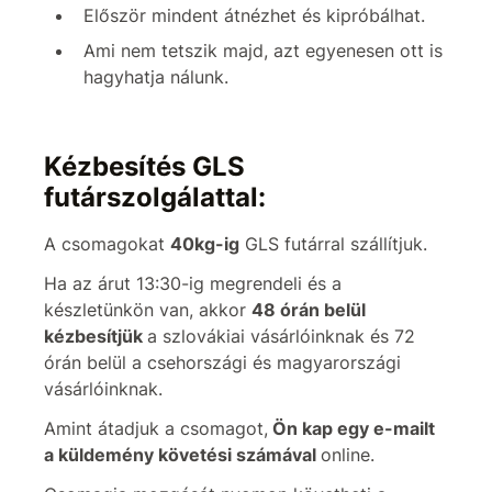
Először mindent átnézhet és kipróbálhat.
Ami nem tetszik majd, azt egyenesen ott is
hagyhatja nálunk.
Kézbesítés GLS
futárszolgálattal:
A csomagokat
40kg-ig
GLS futárral szállítjuk.
Ha az árut 13:30-ig megrendeli és a
készletünkön van, akkor
48 órán belül
kézbesítjük
a szlovákiai vásárlóinknak és 72
órán belül a csehországi és magyarországi
vásárlóinknak.
Amint átadjuk a csomagot,
Ön kap egy e-mailt
a küldemény követési számával
online.