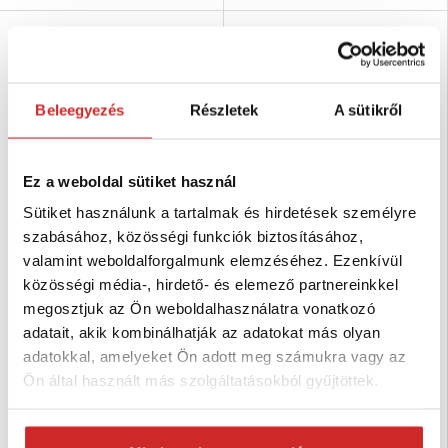
Beleegyezés
Részletek
A sütikről
Ez a weboldal sütiket használ
Sütiket használunk a tartalmak és hirdetések személyre
szabásához, közösségi funkciók biztosításához,
Delta Plus PVCC600
Delta Plus PVCC400
valamint weboldalforgalmunk elemzéséhez. Ezenkívül
munkakesztyű 10
munkakesztyű 10
közösségi média-, hirdető- és elemező partnereinkkel
5 697 Ft
2 968 Ft
megosztjuk az Ön weboldalhasználatra vonatkozó
Kesztyűméret: 10
Kesztyűméret: 10
Típus: Védő ruha felszerelés
Típus: Védő ruha felszerelés
adatait, akik kombinálhatják az adatokat más olyan
Szín: piros
Szín: piros
adatokkal, amelyeket Ön adott meg számukra vagy az
Raktáron 5 db
Raktáron 8 db
Ön által használt más szolgáltatásokból gyűjtöttek.
Kosárba
Kosárba