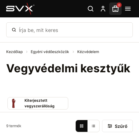
Ugrás az oldal fő részéhez
0
Írja be, mit keres
Kezdőlap
Egyéni védőeszközök
Kézvédelem
Vegyvédelmi kesztyűk
Kiterjesztett
vegyszerállóság
Szűrő
9 termék