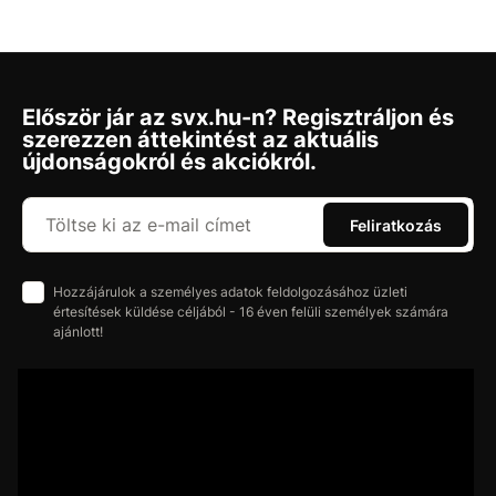
Először jár az svx.hu-n? Regisztráljon és
szerezzen áttekintést az aktuális
újdonságokról és akciókról.
Feliratkozás
Hozzájárulok a személyes adatok feldolgozásához üzleti
értesítések küldése céljából - 16 éven felüli személyek számára
ajánlott!