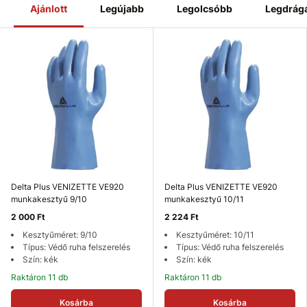
Ajánlott
Legújabb
Legolcsóbb
Legdrág
Delta Plus VENIZETTE VE920
Delta Plus VENIZETTE VE920
munkakesztyű 9/10
munkakesztyű 10/11
2 000 Ft
2 224 Ft
Kesztyűméret: 9/10
Kesztyűméret: 10/11
Típus: Védő ruha felszerelés
Típus: Védő ruha felszerelés
Szín: kék
Szín: kék
Raktáron 11 db
Raktáron 11 db
Kosárba
Kosárba