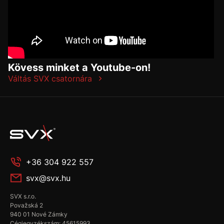
Kövess minket a Youtube-on!
Váltás SVX csatornára
+36 304 922 557
svx@svx.hu
SVX s.r.o.
Považská 2
940 01 Nové Zámky
Cégjegyzékszám: 45615993