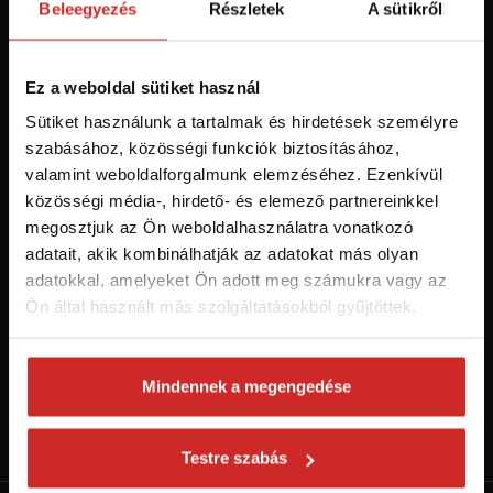
Beleegyezés
Részletek
A sütikről
Hozzájárulok a személyes adatok feldolgozásához üzleti
Ez a weboldal sütiket használ
értesítések küldése céljából - 16 éven felüli személyek számára
ajánlott!
Sütiket használunk a tartalmak és hirdetések személyre
szabásához, közösségi funkciók biztosításához,
valamint weboldalforgalmunk elemzéséhez. Ezenkívül
közösségi média-, hirdető- és elemező partnereinkkel
megosztjuk az Ön weboldalhasználatra vonatkozó
adatait, akik kombinálhatják az adatokat más olyan
adatokkal, amelyeket Ön adott meg számukra vagy az
Ön által használt más szolgáltatásokból gyűjtöttek.
Mindennek a megengedése
Kövess minket a Youtube-on!
Váltás SVX csatornára
Testre szabás