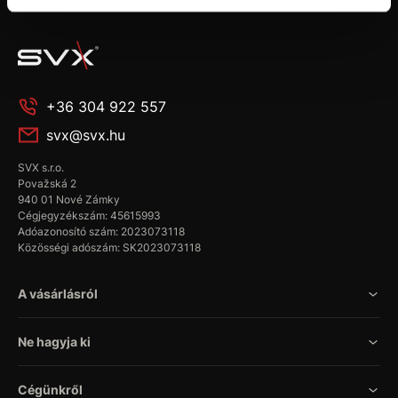
+36 304 922 557
svx@svx.hu
SVX s.r.o.
Považská 2
940 01 Nové Zámky
Cégjegyzékszám: 45615993
Adóazonosító szám: 2023073118
Közösségi adószám: SK2023073118
A vásárlásról
Ne hagyja ki
Cégünkről