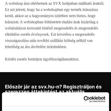
A webshop árai eltérhetnek az SVX boltjaiban található áraktól.
Ez azt jelenti, hogy ha a webshopban egy termék leárazásra
kerül, akkor az a hagyományos üzletben nem biztos, hogy
leárazott. A webshopban feltüntetett eladási árak kizárólag a
webáruházon keresztül történő megrendelés és megrendelés
elküldése esetén érvényesek. Ezt követően a megrendelés
visszaigazolása után további szállítási költség nélkül van
lehetőség az áru átvételére üzletünkben.
Kérdés esetén forduljon ügyfélszolgálatunkhoz.
Először jár az svx.hu-n? Regisztráljon és
szerezzen áttekintést az aktuális
újdonságokról és akciókról.
Feliratkozás