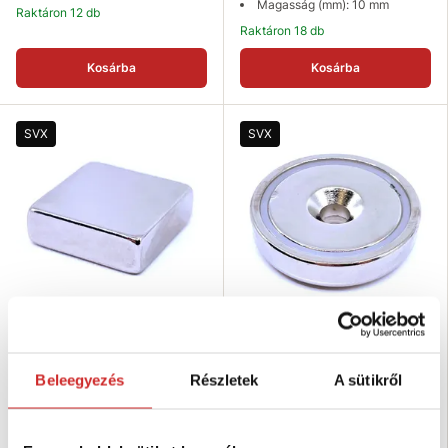
Magasság (mm): 10 mm
Raktáron 12 db
Raktáron 18 db
Kosárba
Kosárba
SVX
SVX
SVX Mágnes - blokk
SVX Mágnes tokban, lyukkal
331 Ft
864 Ft
Beleegyezés
Részletek
A sütikről
Szélesség (mm): 10 mm
Átmérő (mm): 20 mm
Magasság (mm): 5 mm
Magasság (mm): 7 mm
Hosszúság (mm): 10 mm
Raktáron 41 db