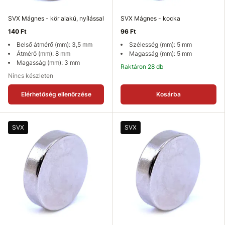
SVX Mágnes - kör alakú, nyílással
SVX Mágnes - kocka
140 Ft
96 Ft
Belső átmérő (mm): 3,5 mm
Szélesség (mm): 5 mm
Átmérő (mm): 8 mm
Magasság (mm): 5 mm
Magasság (mm): 3 mm
Raktáron 28 db
Nincs készleten
Elérhetőség ellenőrzése
Kosárba
SVX
SVX