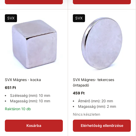
SVX
SVX
SVX Mágnes - kocka
SVX Mágnes- tekercses
öntapadó
651 Ft
459 Ft
Szélesség (mm): 10 mm
Magasság (mm): 10 mm
Átmérő (mm): 20 mm
Magasság (mm): 2 mm
Raktáron 10 db
Nincs készleten
Kosárba
Elérhetőség ellenőrzése