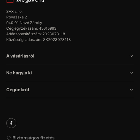
svx@svx.hu
SVX s.r.o.
Považská 2
940 01 Nové Zámky
Cégjegyzékszám: 45615993
Adóazonosító szám: 2023073118
Közösségi adószám: SK2023073118
A vásárlásról
Ne hagyja ki
Cégünkről
Biztonságos fizetés