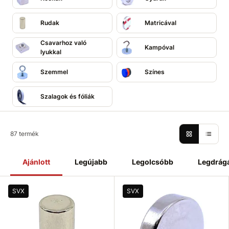
Rudak
Matricával
Csavarhoz való
Kampóval
lyukkal
Szemmel
Színes
Szalagok és fóliák
87 termék
Ajánlott
Legújabb
Legolcsóbb
Legdrág
SVX
SVX