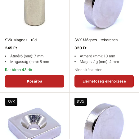
SVX Mágnes - rúd
SVX Mágnes - tekercses
245 Ft
320 Ft
Átmérő (mm): 7 mm
Átmérő (mm): 10 mm
Magasság (mm): 8 mm
Magasság (mm): 4 mm
Raktáron 43 db
Nincs készleten
Kosárba
Elérhetőség ellenőrzése
SVX
SVX