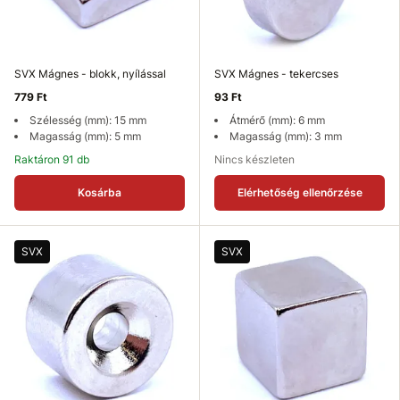
SVX Mágnes - blokk, nyílással
SVX Mágnes - tekercses
779 Ft
93 Ft
Szélesség (mm): 15 mm
Átmérő (mm): 6 mm
Magasság (mm): 5 mm
Magasság (mm): 3 mm
Raktáron 91 db
Nincs készleten
Kosárba
Elérhetőség ellenőrzése
SVX
SVX