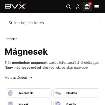
Ugrás az oldal fő részéhez
0
Írja be, mit keres
Kezdőlap
Mágnesek
Erős
neodímium mágnesek
széles felhasználási lehetőséggel.
Nagy mágneses erővel
jeleskednek, és akár nagyobb
távolságból is képesek vonzani a tárgyakat. A mágnesek
univerzálisan használhatók
több területen, mint például az
Mutass többet
iparban, a kézművességben, a tudományban és a
technikában, és még az
otthonában
is nagyszerű
segítőtársak.
Tekercsek
Blokkok
Kockák
Gyűrűk