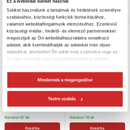
Ez a weboldal sütiket használ
Raktáron 4 db
Sütiket használunk a tartalmak és hirdetések személyre
Kosárba
Kosárba
szabásához, közösségi funkciók biztosításához,
valamint weboldalforgalmunk elemzéséhez. Ezenkívül
közösségi média-, hirdető- és elemező partnereinkkel
SVX
SVX
megosztjuk az Ön weboldalhasználatra vonatkozó
adatait, akik kombinálhatják az adatokat más olyan
adatokkal, amelyeket Ön adott meg számukra vagy az
Ön által használt más szolgáltatásokból gyűjtöttek.
Mindennek a megengedése
SVX Mágnes - kampó
SVX Mágnes tokban, lyukkal
971 Ft
538 Ft
Testre szabás
Átmérő (mm): 20 mm
Átmérő (mm): 16 mm
Magasság (mm): 44 mm
Magasság (mm): 5 mm
Raktáron 67 db
Raktáron 18 db
Kosárba
Kosárba