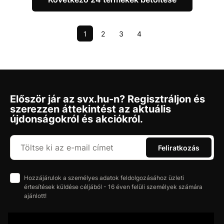
1
2
3
4
Először jár az svx.hu-n? Regisztráljon és
szerezzen áttekintést az aktuális
újdonságokról és akciókról.
Feliratkozás
Hozzájárulok a személyes adatok feldolgozásához üzleti
értesítések küldése céljából - 16 éven felüli személyek számára
ajánlott!