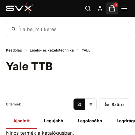
Ugrás az oldal fő részéhez
0
Írja be, mit keres
Kezdőlap
Emelő- és kezelőtechnika
YALE
Yale TTB
Szűrő
0 termék
Ajánlott
Legújabb
Legolcsóbb
Legdrág
Nincs termék a katalógusban.