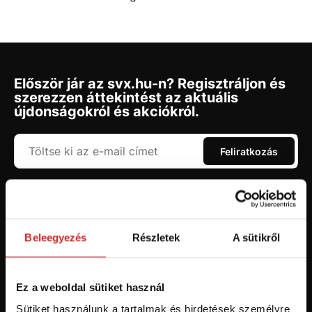
Először jár az svx.hu-n? Regisztráljon és
szerezzen áttekintést az aktuális
újdonságokról és akciókról.
Feliratkozás
Hozzájárulok a személyes adatok feldolgozásához üzleti
értesítések küldése céljából - 16 éven felüli személyek számára
ajánlott!
Beleegyezés
Részletek
A sütikről
Ez a weboldal sütiket használ
Sütiket használunk a tartalmak és hirdetések személyre