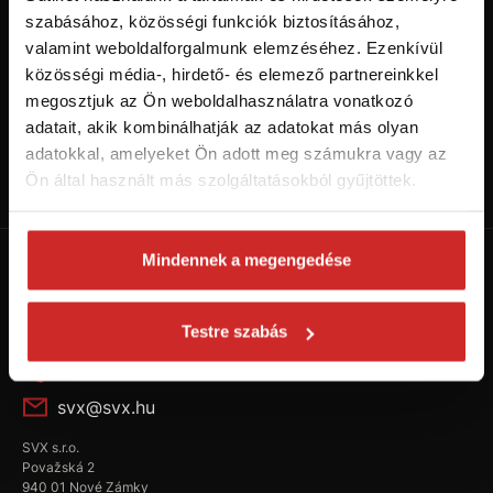
szabásához, közösségi funkciók biztosításához,
valamint weboldalforgalmunk elemzéséhez. Ezenkívül
közösségi média-, hirdető- és elemező partnereinkkel
megosztjuk az Ön weboldalhasználatra vonatkozó
adatait, akik kombinálhatják az adatokat más olyan
adatokkal, amelyeket Ön adott meg számukra vagy az
Kövess minket a Youtube-on!
Ön által használt más szolgáltatásokból gyűjtöttek.
Váltás SVX csatornára
Mindennek a megengedése
Testre szabás
+36 304 922 557
svx@svx.hu
SVX s.r.o.
Považská 2
940 01 Nové Zámky