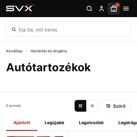
Ugrás az oldal fő részéhez
0
Írja be, mit keres
Kezdőlap
Háztartás és drogéria
Autótartozékok
Szűrő
5 termék
Ajánlott
Legújabb
Legolcsóbb
Legdrág