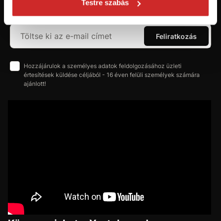
Testre szabás
újdonságokról és akciókról.
Feliratkozás
Hozzájárulok a személyes adatok feldolgozásához üzleti
értesítések küldése céljából - 16 éven felüli személyek számára
ajánlott!