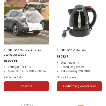
EU SELECT Nagy zsák autó
EU SELECT Vízforraló
csomagtartójába
18 212 Ft
19 996 Ft
Űrtartalom: 1 l
Térfogat (L): 1100
Feszültség (V): 24
Méretek: 140 x 100 x 80 cm
Teljesítmény (W): 300
Raktáron 4 db
Nincs készleten
Kosárba
Elérhetőség ellenőrzése