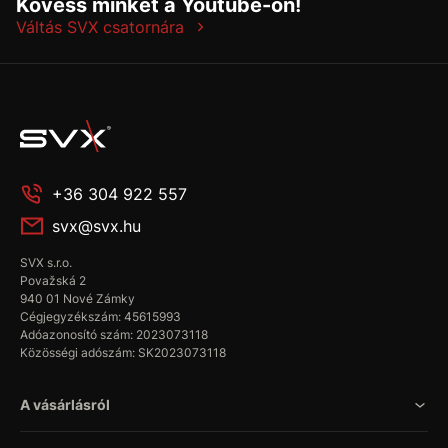
Kövess minket a Youtube-on!
Váltás SVX csatornára
+36 304 922 557
svx@svx.hu
SVX s.r.o.
Považská 2
940 01 Nové Zámky
Cégjegyzékszám: 45615993
Adóazonosító szám: 2023073118
Közösségi adószám: SK2023073118
A vásárlásról