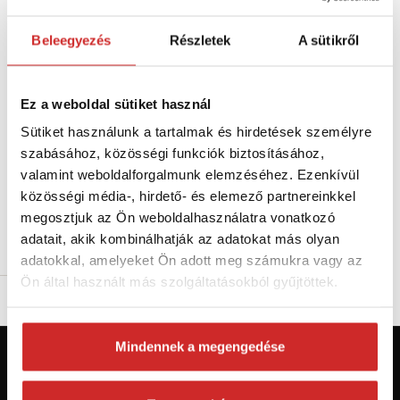
Beleegyezés
Részletek
A sütikről
Ez a weboldal sütiket használ
EU SELECT Villogó autóhoz
Sütiket használunk a tartalmak és hirdetések személyre
WK190
szabásához, közösségi funkciók biztosításához,
14 093 Ft
valamint weboldalforgalmunk elemzéséhez. Ezenkívül
Feszültség (V): 12-24
közösségi média-, hirdető- és elemező partnereinkkel
Nincs készleten
megosztjuk az Ön weboldalhasználatra vonatkozó
adatait, akik kombinálhatják az adatokat más olyan
Elérhetőség ellenőrzése
adatokkal, amelyeket Ön adott meg számukra vagy az
Ön által használt más szolgáltatásokból gyűjtöttek.
Mindennek a megengedése
Először jár az svx.hu-n? Regisztráljon és
szerezzen áttekintést az aktuális