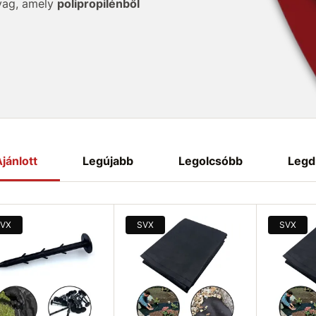
nyag, amely
polipropilénből
t ellenáll a nedvességnek,
di a levegőt és a vizet,
egészséges környezetet.
 gátolja a gyomok
 és csökkenti a vegyszeres
i
a növényeket a fagytól, a
 talaj
megerősítésére
is
et
, megakadályozza az
s területeken.
jánlott
Legújabb
Legolcsóbb
Legd
k köszönhetően a kerti nem
 növénytermesztésben és az
VX
SVX
SVX