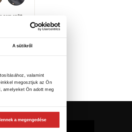
e nem szőtt
1,6x5m 50g/m²
g (m): None
A sütikről
g (m): 5 m
ketge
45 db
osárba
tosításához, valamint
einkkel megosztjuk az Ön
l, amelyeket Ön adott meg
dennek a megengedése