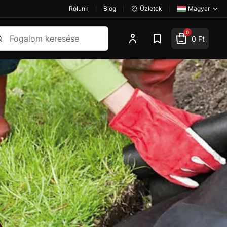
Rólunk
Blog
Üzletek
Magyar
esés
0
0 Ft