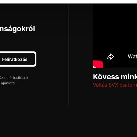
onságokról
Feliratkozás
Kövess mink
leti értesítések
ajánlott!
Váltás SVX csatorn