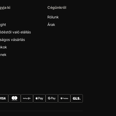
yja ki
Cégünkről
Rólunk
ight
Árak
déstől való elállás
ságos vásárlás
ékok
nek