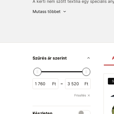
A kerti nem szőtt textília egy speciális a
(PP)
készül. Könnyű, légáteresztő, valamin
Mutass többet
a penésznek és az UV-sugárzásnak. Átenge
így segít megőrizni a növények számára 
Elsősorban
mulcsozásra
használják, ahol
növekedését, megőrzi a talaj nedvességét
permetezés szükségességét. Emellett
véd
kártevőktől és a túlzott napsugárzástól. A
alkalmazzák, mivel
megszilárdítja a terep
eróziót és megkönnyíti a termesztést lejtő
Szűrés ár szerint
A
Tartósságának és praktikus használatána
szőtt textília elengedhetetlen segítség a
ágyások karbantartásában.
S
-
Ft
Ft
Frissítés
Készleten