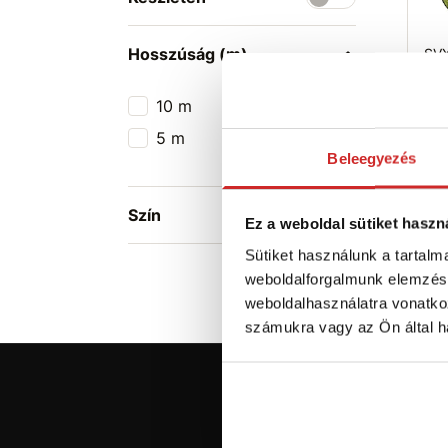
Hosszúság (m)
SVX
tüs
1 7
10 m
1
5 m
1
C
Beleegyezés
S
Ra
Szín
Ez a weboldal sütiket haszn
Sütiket használunk a tartal
weboldalforgalmunk elemzésé
weboldalhasználatra vonatko
számukra vagy az Ön által ha