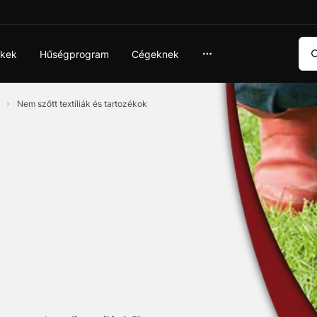
Ker
ékek
Hűségprogram
Cégeknek
k
Nem szőtt textíliák és tartozékok