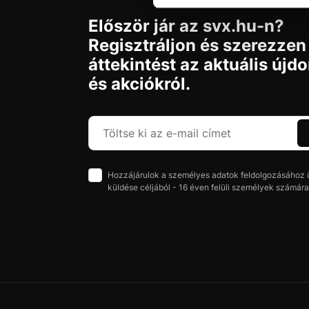
Először jár az svx.hu-n?
Regisztráljon és szerezzen
áttekintést az aktuális újd
és akciókról.
Hozzájárulok a személyes adatok feldolgozásához üz
küldése céljából - 16 éven felüli személyek számára 