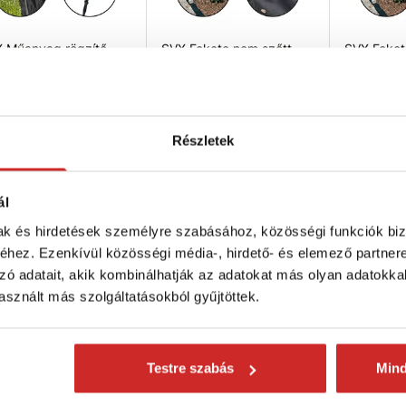
 Műanyag rögzítő
SVX Fekete nem szőtt
SVX Feket
kék 20 db
textília 1,6x10m 50g/m²
textília 
60 Ft
3 520 Ft
2 347 Ft
somagolás: 20 db
Magasság (m): None
Magassá
Részletek
zín: fekete
Hosszúság (m): 10 m
Hosszúsá
Szín: feketge
Szín: fe
ktáron 326 db
Raktáron 244 db
Raktáron 4
ál
Kosárba
Kosárba
K
mak és hirdetések személyre szabásához, közösségi funkciók biz
hez. Ezenkívül közösségi média-, hirdető- és elemező partner
zó adatait, akik kombinálhatják az adatokat más olyan adatokka
sznált más szolgáltatásokból gyűjtöttek.
Testre szabás
Min