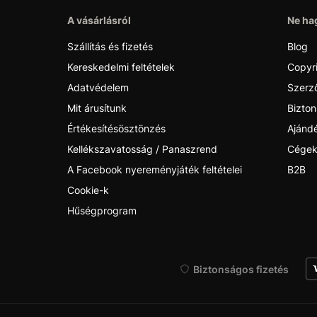
A vásárlásról
Ne hag
Szállítás és fizetés
Blog
Kereskedelmi feltételek
Copyr
Adatvédelem
Szerző
Mit árusítunk
Bizton
Értékesítésösztönzés
Ajánd
Kellékszavatosság / Panaszrend
Cégek
A Facebook nyereményjáték feltételei
B2B
Cookie-k
Hűségprogram
Biztonságos fizetés