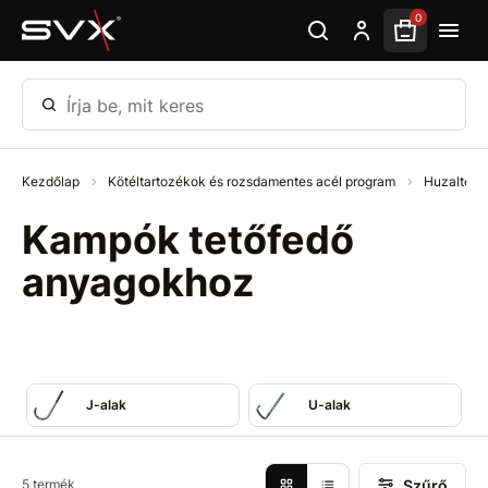
Ugrás az oldal fő részéhez
0
Írja be, mit keres
Kezdőlap
Kötéltartozékok és rozsdamentes acél program
Huzalter
Kampók tetőfedő
anyagokhoz
J-alak
U-alak
Szűrő
5 termék