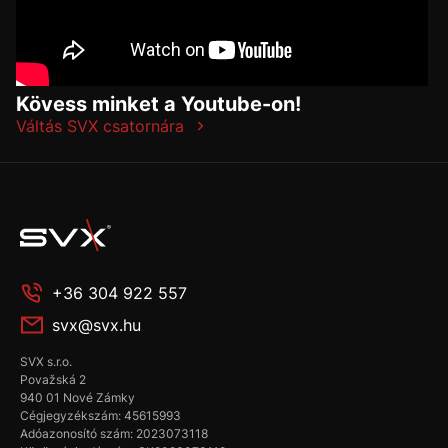
Kövess minket a Youtube-on!
Váltás SVX csatornára
+36 304 922 557
svx@svx.hu
SVX s.r.o.
Považská 2
940 01 Nové Zámky
Cégjegyzékszám: 45615993
Adóazonosító szám: 2023073118