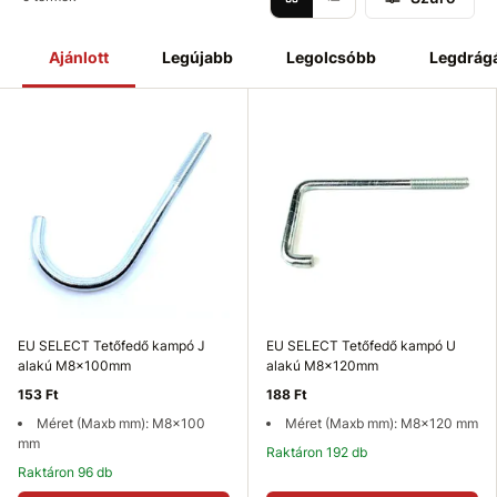
Ajánlott
Legújabb
Legolcsóbb
Legdrág
EU SELECT Tetőfedő kampó J
EU SELECT Tetőfedő kampó U
alakú M8x100mm
alakú M8x120mm
153 Ft
188 Ft
Méret (Maxb mm): M8x100
Méret (Maxb mm): M8x120 mm
mm
Raktáron 192 db
Raktáron 96 db