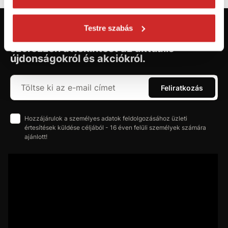
Testre szabás
Először jár az svx.hu-n? Regisztráljon és
szerezzen áttekintést az aktuális
újdonságokról és akciókról.
Feliratkozás
Hozzájárulok a személyes adatok feldolgozásához üzleti
értesítések küldése céljából - 16 éven felüli személyek számára
ajánlott!