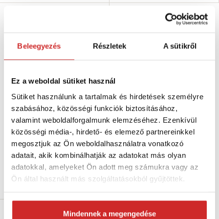
Beleegyezés
Részletek
A sütikről
Ez a weboldal sütiket használ
Sütiket használunk a tartalmak és hirdetések személyre
szabásához, közösségi funkciók biztosításához,
EU SELECT Tetőfedő kampó U
valamint weboldalforgalmunk elemzéséhez. Ezenkívül
alakú M8x150mm
közösségi média-, hirdető- és elemező partnereinkkel
223 Ft
megosztjuk az Ön weboldalhasználatra vonatkozó
Méret (Maxb mm): M8x150 mm
adatait, akik kombinálhatják az adatokat más olyan
Raktáron 127 db
adatokkal, amelyeket Ön adott meg számukra vagy az
Ön által használt más szolgáltatásokból gyűjtöttek.
Kosárba
Mindennek a megengedése