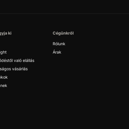
yja ki
Cégünkről
Rólunk
ight
Árak
déstől való elállás
ságos vásárlás
ékok
nek