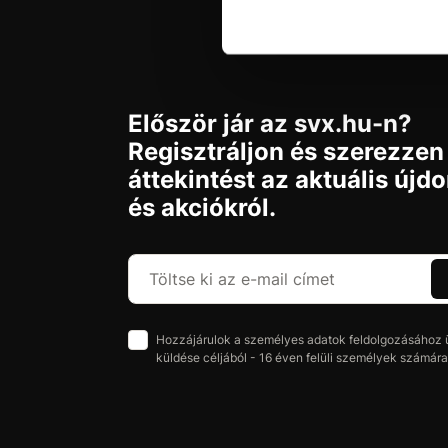
Először jár az svx.hu-n?
Regisztráljon és szerezzen
áttekintést az aktuális újd
és akciókról.
Hozzájárulok a személyes adatok feldolgozásához üz
küldése céljából - 16 éven felüli személyek számára 