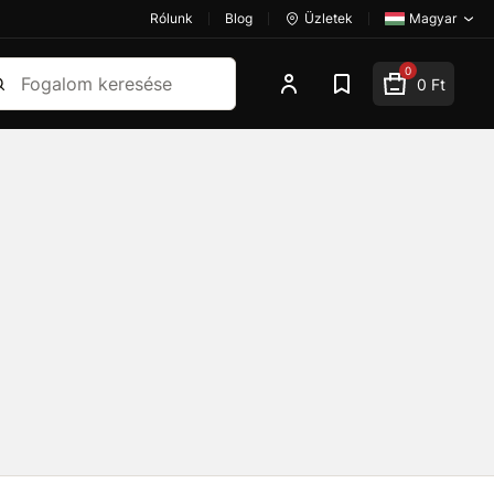
Rólunk
Blog
Üzletek
Magyar
esés
0
0 Ft