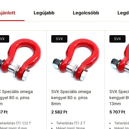
jánlott
Legújabb
Legolcsóbb
Legd
VX
SVX
SVX
 Speciális omega
SVX Speciális omega
SVX Speci
gyel 80 o. piros
kengyel 80 o. piros
kengyel 80
m
8mm
13mm
47 Ft
2 582 Ft
5 707 Ft
eherbírás (T): 1,12 T
Teherbírás (T): 2 T
Teherbírá
éret (mm): 6 mm
Méret (mm): None
Méret (m