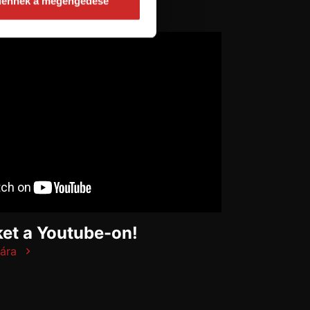
dennek a megengedése
et a Youtube-on!
ára