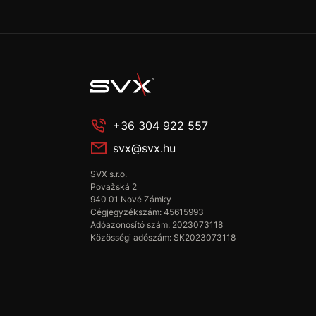
+36 304 922 557
svx@svx.hu
SVX s.r.o.
Považská 2
940 01 Nové Zámky
Cégjegyzékszám: 45615993
Adóazonosító szám: 2023073118
Közösségi adószám: SK2023073118