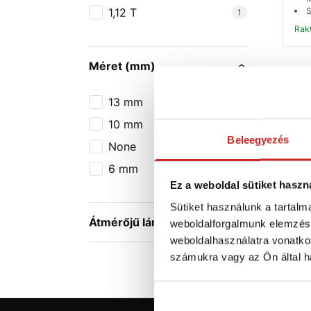
1,12 T
S
1
Ra
Méret (mm)
13 mm
1
10 mm
1
Beleegyezés
None
1
6 mm
1
Ez a weboldal sütiket haszn
Sütiket használunk a tartal
Átmérőjű láncra
weboldalforgalmunk elemzésé
weboldalhasználatra vonatko
számukra vagy az Ön által ha