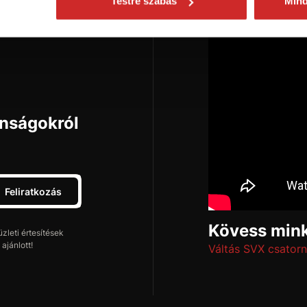
Testre szabás
Min
onságokról
Feliratkozás
Kövess mink
leti értesítések
ajánlott!
Váltás SVX csatorn