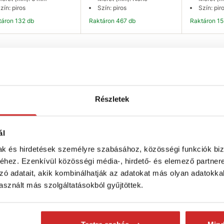
zín: piros
Szín: piros
Szín: pir
ktáron 132 db
Raktáron 467 db
Raktáron 1
Kosárba
Kosárba
K
Részletek
ál
mak és hirdetések személyre szabásához, közösségi funkciók biz
hez. Ezenkívül közösségi média-, hirdető- és elemező partner
zó adatait, akik kombinálhatják az adatokat más olyan adatokka
sznált más szolgáltatásokból gyűjtöttek.