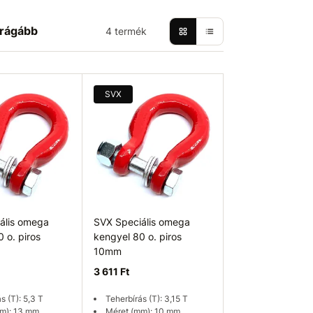
rágább
4 termék
SVX
ális omega
SVX Speciális omega
 o. piros
kengyel 80 o. piros
10mm
3 611 Ft
s (T): 5,3 T
Teherbírás (T): 3,15 T
m): 13 mm
Méret (mm): 10 mm