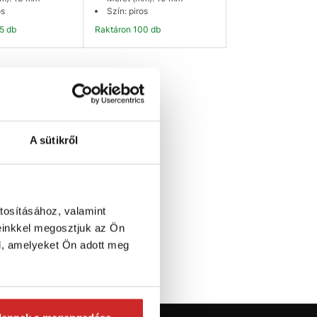
os
Szín: piros
55 db
Raktáron 100 db
osárba
Kosárba
A sütikről
tosításához, valamint
einkkel megosztjuk az Ön
l, amelyeket Ön adott meg