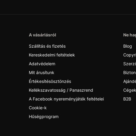
A vásárlásról
Ne hag
Szállítás és fizetés
Blog
Kereskedelmi feltételek
Copyr
Adatvédelem
Szerző
Mit árusítunk
Bizton
Értékesítésösztönzés
Ajánd
Kellékszavatosság / Panaszrend
Cégek
A Facebook nyereményjáték feltételei
B2B
Cookie-k
Hűségprogram