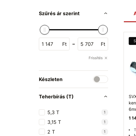
Szűrés ár szerint
A
S
-
Ft
Ft
Frissítés
Készleten
Teherbírás (T)
SVX
ken
6m
5,3 T
1
1 1
3,15 T
1
T
2 T
1
M