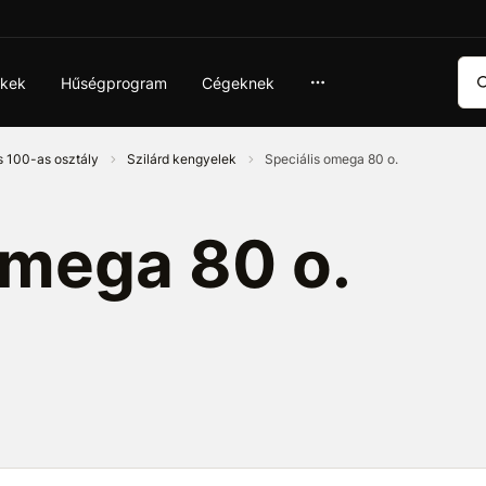
Ker
ékek
Hűségprogram
Cégeknek
s 100-as osztály
Szilárd kengyelek
Speciális omega 80 o.
omega 80 o.