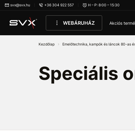
Ugrás az oldal fő részéhez
svx@svx.hu
+36 304 922 557
H – P: 8:00 – 15:30
WEBÁRUHÁZ
Akciós term
Kezdőlap
Emelőtechnika, kampók és láncok 80-as é
Speciális 