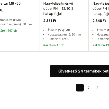
el zn M8x50
Nagyteljesítményű
Nagytelje
dübel FH II 12/10 S
dübel FH I
Ft
hatlap fejjel
hatlap fejj
tmérő (Mx): M8
2 351 Ft
2 846 Ft
osszúság (mm): 50 mm
Átmérő (Mx): M8
Átmérő (
ktáron 497 db
Hosszúság (mm): 90 mm
Hosszús
Dimenzió: 12/10
Dimenzió
Raktáron 45 db
Raktáron 1
Kosárba
Kosárba
K
Következő 24 termékek bet
1
2
3