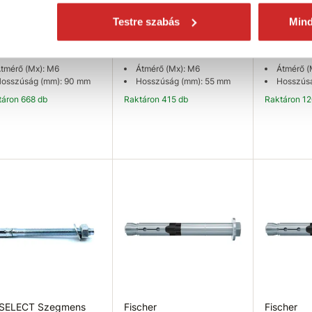
 SELECT Szegmens
EU SELECT Szegmens
EU SELEC
el zn M6x90
Testre szabás
dübel zn M6x55
dübel ITH
Min
 Ft
85 Ft
69 Ft
tmérő (Mx): M6
Átmérő (Mx): M6
Átmérő (
osszúság (mm): 90 mm
Hosszúság (mm): 55 mm
Hosszús
ktáron 668 db
Raktáron 415 db
Raktáron 1
Kosárba
Kosárba
K
 SELECT Szegmens
Fischer
Fischer