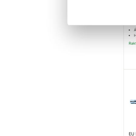
EU
düb
163
Á
H
Ra
EU