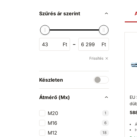
Szűrés ár szerint
A
-
Ft
Ft
Frissítés
Készleten
Átmérő (Mx)
EU
düb
588
M20
1
M16
6
Á
H
M12
18