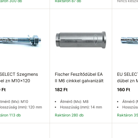
ktáron 300 db
Raktáron 87 db
Nincs kész
Kosárba
Kosárba
Elérhetős
 SELECT Szegmens
Fischer Feszítődübel EA
EU SELEC
el zn M10x120
II M6 cinkkel galvanizált
dübel zn
 Ft
182 Ft
160 Ft
tmérő (Mx): M10
Átmérő (Mx): M8
Átmérő (
osszúság (mm): 120 mm
Hosszúság (mm): 14 mm
Hosszús
ktáron 113 db
Raktáron 280 db
Raktáron 3
Kosárba
Kosárba
K