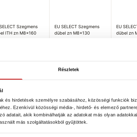
 SELECT Szegmens
EU SELECT Szegmens
EU SELEC
el ITH zn M8x160
dübel zn M8x130
dübel zn
 Ft
333 Ft
169 Ft
tmérő (Mx): M8
Átmérő (Mx): M8
Átmérő (
osszúság (mm): 160 mm
Hosszúság (mm): 130 mm
Hosszús
ncs készleten
Raktáron 288 db
Raktáron 4
Részletek
rhetőség ellenőrzése
Kosárba
K
ál
mak és hirdetések személyre szabásához, közösségi funkciók biz
hez. Ezenkívül közösségi média-, hirdető- és elemező partner
zó adatait, akik kombinálhatják az adatokat más olyan adatokka
sznált más szolgáltatásokból gyűjtöttek.