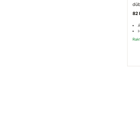
düb
82 
Á
H
Ra