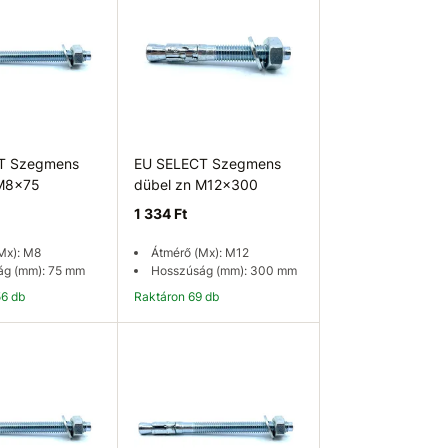
T Szegmens
EU SELECT Szegmens
 M8x75
dübel zn M12x300
1 334 Ft
Mx): M8
Átmérő (Mx): M12
ág (mm): 75 mm
Hosszúság (mm): 300 mm
56 db
Raktáron 69 db
osárba
Kosárba