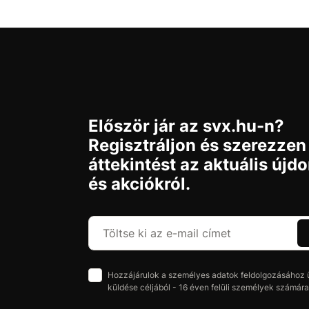
Először jár az svx.hu-n?
Regisztráljon és szerezzen
áttekintést az aktuális újd
és akciókról.
Hozzájárulok a személyes adatok feldolgozásához üz
küldése céljából - 16 éven felüli személyek számára 