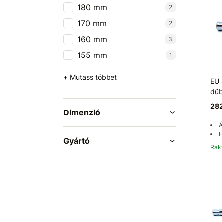
180 mm
2
170 mm
2
160 mm
3
155 mm
1
+ Mutass többet
EU
düb
282
Dimenzió
Á
H
Gyártó
Ra