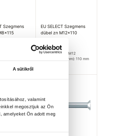
T Szegmens
EU SELECT Szegmens
 M8x115
dübel zn M12x110
213 Ft
Mx): M8
Átmérő (Mx): M12
ág (mm): 115 mm
Hosszúság (mm): 110 mm
07 db
Raktáron 7 db
A sütikről
osárba
Kosárba
tosításához, valamint
einkkel megosztjuk az Ön
l, amelyeket Ön adott meg