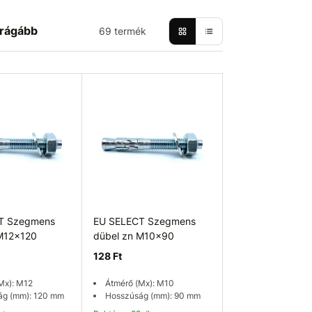
rágább
69 termék
T Szegmens
EU SELECT Szegmens
 M12x120
dübel zn M10x90
128 Ft
Mx): M12
Átmérő (Mx): M10
ág (mm): 120 mm
Hosszúság (mm): 90 mm