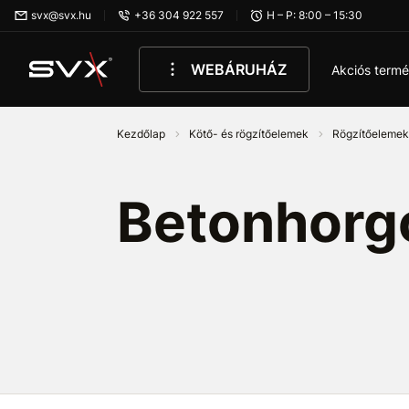
Ugrás az oldal fő részéhez
svx@svx.hu
+36 304 922 557
H – P: 8:00 – 15:30
WEBÁRUHÁZ
Akciós term
Kezdőlap
Kötő- és rögzítőelemek
Rögzítőeleme
Betonhorg