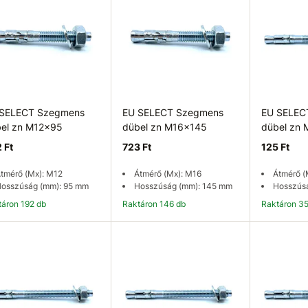
 SELECT Szegmens
EU SELECT Szegmens
EU SELEC
el zn M12x95
dübel zn M16x145
dübel zn
 Ft
723 Ft
125 Ft
tmérő (Mx): M12
Átmérő (Mx): M16
Átmérő (
osszúság (mm): 95 mm
Hosszúság (mm): 145 mm
Hosszús
ktáron 192 db
Raktáron 146 db
Raktáron 3
Kosárba
Kosárba
K