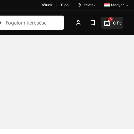
Rólunk
Blog
Üzletek
Magyar
esés
0
0 Ft