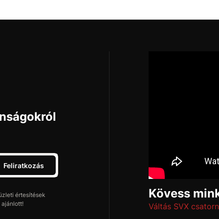
onságokról
Feliratkozás
Kövess mink
leti értesítések
ajánlott!
Váltás SVX csatorn