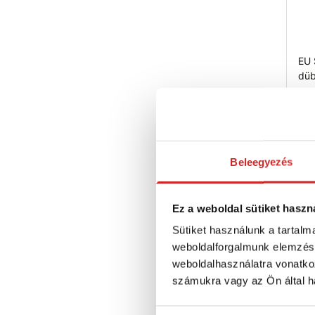
EU
düb
311
Á
H
Ni
Beleegyezés
Elé
Ez a weboldal sütiket haszn
Sütiket használunk a tartal
weboldalforgalmunk elemzésé
weboldalhasználatra vonatko
számukra vagy az Ön által ha