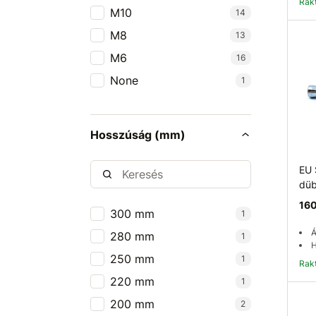
Ra
M10
14
M8
13
M6
16
None
1
Hosszúság (mm)
EU
düb
160
300 mm
1
Á
280 mm
1
H
250 mm
1
Ra
220 mm
1
200 mm
2