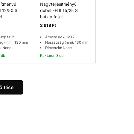
sítményű
Nagyteljesítményű
I 12/50 S
dübel FH II 15/25 S
el
hatlap fejjel
2 619 Ft
Mx): M12
Átmérő (Mx): M12
ág (mm): 130 mm
Hosszúság (mm): 130 mm
: None
Dimenzió: None
3 db
Raktáron 8 db
osárba
Kosárba
öltése