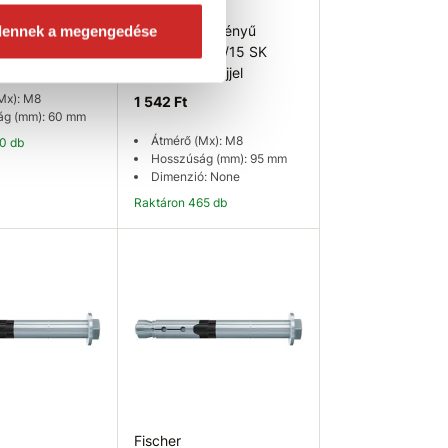
T Szegmens
Fischer
 zn M8x60
dennek a megengedése
Nagyteljesítményű
dübel FH II 12/15 SK
süllyesztett fejjel
Mx): M8
1 542 Ft
ág (mm): 60 mm
Átmérő (Mx): M8
20 db
Hosszúság (mm): 95 mm
Dimenzió: None
Raktáron 465 db
osárba
Kosárba
Fischer