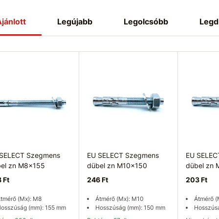
jánlott
Legújabb
Legolcsóbb
Legd
 SELECT Szegmens
EU SELECT Szegmens
EU SELEC
el zn M8x155
dübel zn M10x150
dübel zn
 Ft
246 Ft
203 Ft
tmérő (Mx): M8
Átmérő (Mx): M10
Átmérő (
osszúság (mm): 155 mm
Hosszúság (mm): 150 mm
Hosszús