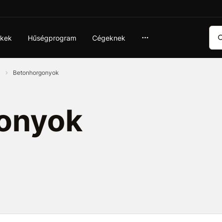
Ker
ékek
Hűségprogram
Cégeknek
k
Betonhorgonyok
onyok