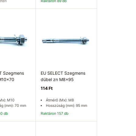
leten
Raktáron 89 db
ég ellenőrzése
Kosárba
T Szegmens
EU SELECT Szegmens
 M10x70
dübel zn M8x95
114 Ft
Mx): M10
Átmérő (Mx): M8
ág (mm): 70 mm
Hosszúság (mm): 95 mm
50 db
Raktáron 157 db
osárba
Kosárba