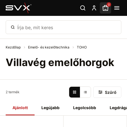
Ugrás az oldal fő részéhez
0
Írja be, mit keres
Kezdőlap
Emelő- és kezelőtechnika
TOHO
Villavég emelőhorgok
Szűrő
2 termék
Ajánlott
Legújabb
Legolcsóbb
Legdrág