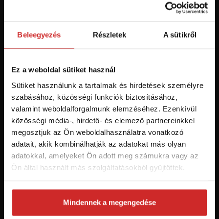
Először jár az svx.hu-n? Regisztráljon és
szerezzen áttekintést az aktuális
újdonságokról és akciókról.
Beleegyezés
Részletek
A sütikről
Feliratkozás
Ez a weboldal sütiket használ
Sütiket használunk a tartalmak és hirdetések személyre
Hozzájárulok a személyes adatok feldolgozásához üzleti
szabásához, közösségi funkciók biztosításához,
értesítések küldése céljából - 16 éven felüli személyek számára
valamint weboldalforgalmunk elemzéséhez. Ezenkívül
ajánlott!
közösségi média-, hirdető- és elemező partnereinkkel
megosztjuk az Ön weboldalhasználatra vonatkozó
adatait, akik kombinálhatják az adatokat más olyan
adatokkal, amelyeket Ön adott meg számukra vagy az
Ön által használt más szolgáltatásokból gyűjtöttek.
Mindennek a megengedése