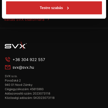
Testre szabás
Kövess minket a Youtube-on!
Váltás SVX csatornára
+36 304 922 557
svx@svx.hu
SVX s.r.o.
Považská 2
940 01 Nové Zámky
Cégjegyzékszám: 45615993
Adóazonosító szám: 2023073118
Közösségi adószám: SK2023073118