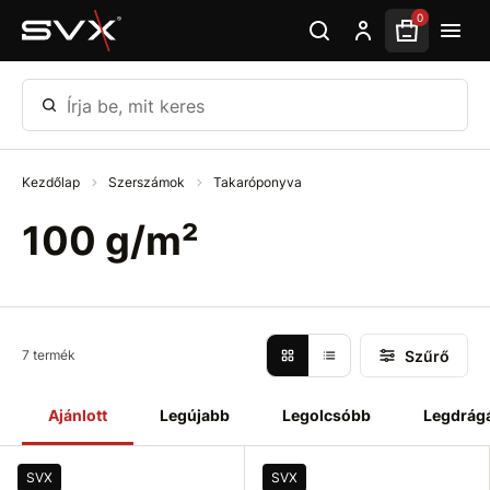
Ugrás az oldal fő részéhez
0
Írja be, mit keres
Kezdőlap
Szerszámok
Takaróponyva
100 g/m²
Szűrő
7 termék
Ajánlott
Legújabb
Legolcsóbb
Legdrág
SVX
SVX