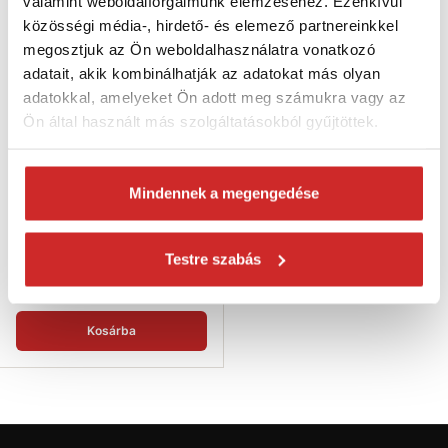
valamint weboldalforgalmunk elemzéséhez. Ezenkívül
közösségi média-, hirdető- és elemező partnereinkkel
megosztjuk az Ön weboldalhasználatra vonatkozó
adatait, akik kombinálhatják az adatokat más olyan
adatokkal, amelyeket Ön adott meg számukra vagy az
Ön által használt más szolgáltatásokból gyűjtöttek.
SVX Takaróponyva 3x5m
sötétkék 100g/m²
Mindennek a megengedése
5 281 Ft
Méret (axb m): 3x5 m
Súly (g): 100g/m²
Testre szabás
Szín: sötétkék
Raktáron 4 db
Kosárba