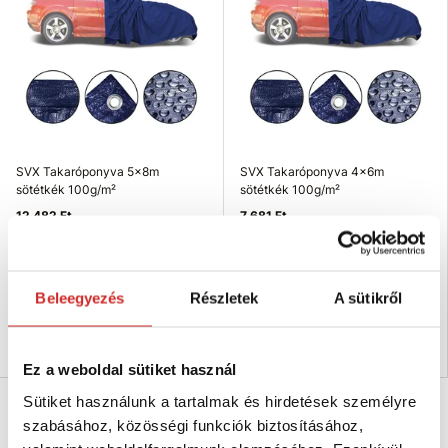
SVX Takaróponyva 5x8m
SVX Takaróponyva 4x6m
sötétkék 100g/m²
sötétkék 100g/m²
12 482 Ft
7 681 Ft
Méret (axb m): 5x8 m
Méret (axb m): 4x6 m
Súly (g): 100g/m²
Súly (g): 100g/m²
Szín: sötétkék
Szín: sötétkék
Beleegyezés
Részletek
A sütikről
Raktáron 43 db
Raktáron 19 db
Kosárba
Kosárba
Ez a weboldal sütiket használ
Sütiket használunk a tartalmak és hirdetések személyre
Bestseller
szabásához, közösségi funkciók biztosításához,