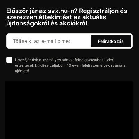
Először jár az svx.hu-n? Regisztráljon és
szerezzen áttekintést az aktuális
újdonságokról és akciókról.
Feliratkozás
Hozzájárulok a személyes adatok feldolgozásához üzleti
értesítések küldése céljából - 16 éven felüli személyek számára
ajánlott!