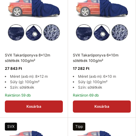
SVX Takaróponyva 8x12m
SVX Takaróponyva 6x10m
sötétkék 100g/m²
sötétkék 100g/m²
27 843 Ft
17 282 Ft
Méret (axb m): 8x12 m
Méret (axb m): 6x10 m
Súly (g): 100g/m²
Súly (g): 100g/m²
Szín: sötétkék
Szín: sötétkék
Raktáron 59 db
Raktáron 69 db
Kosárba
Kosárba
SVX
Tipp