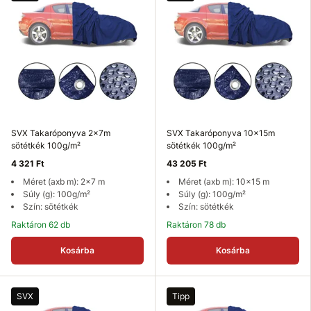
SVX Takaróponyva 2x7m
SVX Takaróponyva 10x15m
sötétkék 100g/m²
sötétkék 100g/m²
4 321 Ft
43 205 Ft
Méret (axb m): 2x7 m
Méret (axb m): 10x15 m
Súly (g): 100g/m²
Súly (g): 100g/m²
Szín: sötétkék
Szín: sötétkék
Raktáron 62 db
Raktáron 78 db
Kosárba
Kosárba
SVX
Tipp