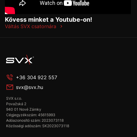
Kövess minket a Youtube-on!
Váltás SVX csatornára
+36 304 922 557
svx@svx.hu
SVX s.r.o.
Považská 2
940 01 Nové Zámky
Cégjegyzékszám: 45615993
Adóazonosító szám: 2023073118
Közösségi adószám: SK2023073118