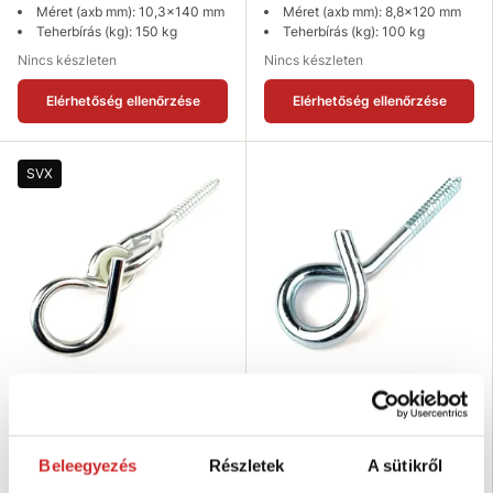
Méret (axb mm): 10,3x140 mm
Méret (axb mm): 8,8x120 mm
Teherbírás (kg): 150 kg
Teherbírás (kg): 100 kg
Nincs készleten
Nincs készleten
Elérhetőség ellenőrzése
Elérhetőség ellenőrzése
SVX
SVX Hintakampó csavarral és
EU SELECT Hintakampó csavarral
bilinccsel zn 10,6x250mm
zn 10,6x160mm
742 Ft
634 Ft
Beleegyezés
Részletek
A sütikről
Méret (axb mm): 10,6x250 mm
Méret (axb mm): 10,6x160 mm