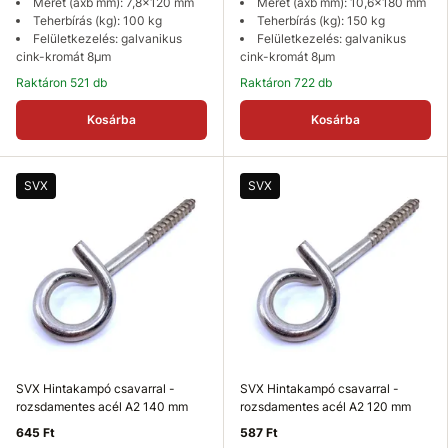
Méret (axb mm): 7,8x120 mm
Méret (axb mm): 10,6x180 mm
Teherbírás (kg): 100 kg
Teherbírás (kg): 150 kg
Felületkezelés: galvanikus
Felületkezelés: galvanikus
cink-kromát 8µm
cink-kromát 8µm
Raktáron 521 db
Raktáron 722 db
Kosárba
Kosárba
SVX
SVX
SVX Hintakampó csavarral -
SVX Hintakampó csavarral -
rozsdamentes acél A2 140 mm
rozsdamentes acél A2 120 mm
645 Ft
587 Ft