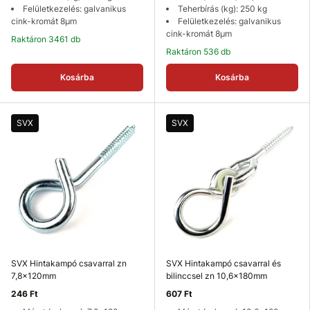
Felületkezelés: galvanikus
Teherbírás (kg): 250 kg
cink-kromát 8µm
Felületkezelés: galvanikus
cink-kromát 8µm
Raktáron 3461 db
Raktáron 536 db
Kosárba
Kosárba
SVX
SVX
SVX Hintakampó csavarral zn
SVX Hintakampó csavarral és
7,8x120mm
bilinccsel zn 10,6x180mm
246 Ft
607 Ft