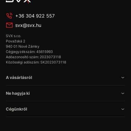
+36 304 922 557
svx@svx.hu
SVX s.r.o.
Považská 2
940 01 Nové Zámky
Cégjegyzékszám: 45615993
Adóazonosító szám: 2023073118
Közösségi adószám: SK2023073118
A vásárlásról
Ne hagyja ki
Cégünkről