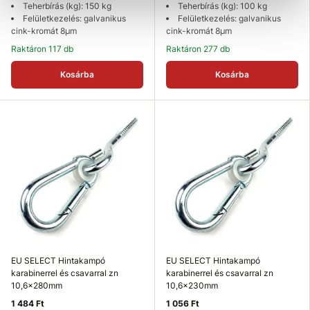
Teherbírás (kg): 150 kg
Teherbírás (kg): 100 kg
Felületkezelés: galvanikus
Felületkezelés: galvanikus
cink-kromát 8µm
cink-kromát 8µm
Raktáron 117 db
Raktáron 277 db
Kosárba
Kosárba
EU SELECT Hintakampó
EU SELECT Hintakampó
karabinerrel és csavarral zn
karabinerrel és csavarral zn
10,6x280mm
10,6x230mm
1 484 Ft
1 056 Ft