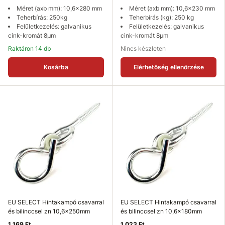
Méret (axb mm): 10,6x280 mm
Méret (axb mm): 10,6x230 mm
Teherbírás: 250kg
Teherbírás (kg): 250 kg
Felületkezelés: galvanikus
Felületkezelés: galvanikus
cink-kromát 8µm
cink-kromát 8µm
Raktáron 14 db
Nincs készleten
Kosárba
Elérhetőség ellenőrzése
EU SELECT Hintakampó csavarral
EU SELECT Hintakampó csavarral
és bilinccsel zn 10,6x250mm
és bilinccsel zn 10,6x180mm
1 169 Ft
1 023 Ft