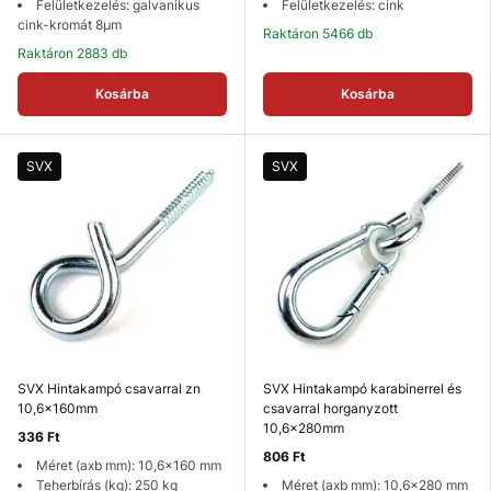
Felületkezelés: galvanikus
Felületkezelés: cink
cink-kromát 8µm
Raktáron 5466 db
Raktáron 2883 db
Kosárba
Kosárba
SVX
SVX
SVX Hintakampó csavarral zn
SVX Hintakampó karabinerrel és
10,6x160mm
csavarral horganyzott
10,6x280mm
336 Ft
806 Ft
Méret (axb mm): 10,6x160 mm
Teherbírás (kg): 250 kg
Méret (axb mm): 10,6x280 mm