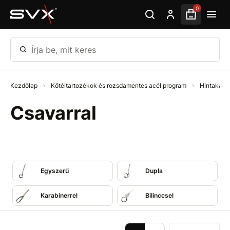
Ugrás az oldal fő részéhez
0
Írja be, mit keres
Kezdőlap
Kötéltartozékok és rozsdamentes acél program
Hintakam
Csavarral
Egyszerű
Dupla
Karabinerrel
Bilinccsel