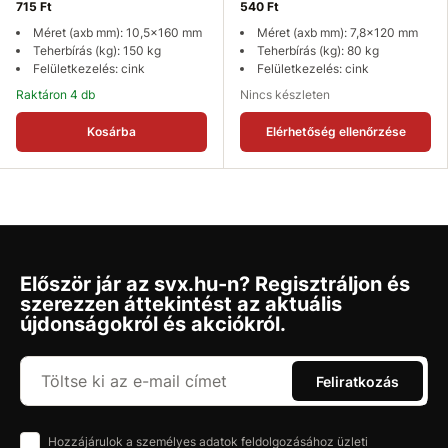
715 Ft
540 Ft
Méret (axb mm): 10,5x160 mm
Méret (axb mm): 7,8x120 mm
Teherbírás (kg): 150 kg
Teherbírás (kg): 80 kg
Felületkezelés: cink
Felületkezelés: cink
Raktáron 4 db
Nincs készleten
Kosárba
Elérhetőség ellenőrzése
Először jár az svx.hu-n? Regisztráljon és
szerezzen áttekintést az aktuális
újdonságokról és akciókról.
Feliratkozás
Hozzájárulok a személyes adatok feldolgozásához üzleti