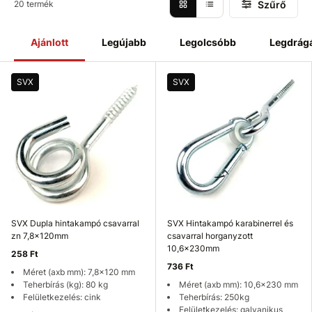
Szűrő
20 termék
Ajánlott
Legújabb
Legolcsóbb
Legdrág
SVX
SVX
SVX Dupla hintakampó csavarral
SVX Hintakampó karabinerrel és
zn 7,8x120mm
csavarral horganyzott
10,6x230mm
258 Ft
736 Ft
Méret (axb mm): 7,8x120 mm
Teherbírás (kg): 80 kg
Méret (axb mm): 10,6x230 mm
Felületkezelés: cink
Teherbírás: 250kg
Felületkezelés: galvanikus