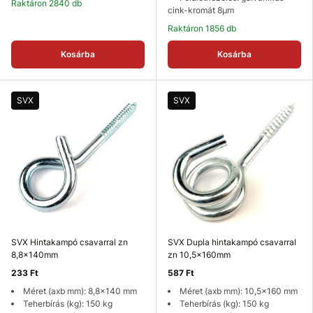
Raktáron 2840 db
cink-kromát 8µm
Raktáron 1856 db
Kosárba
Kosárba
SVX
SVX
SVX Hintakampó csavarral zn
SVX Dupla hintakampó csavarral
8,8x140mm
zn 10,5x160mm
233 Ft
587 Ft
Méret (axb mm): 8,8x140 mm
Méret (axb mm): 10,5x160 mm
Teherbírás (kg): 150 kg
Teherbírás (kg): 150 kg