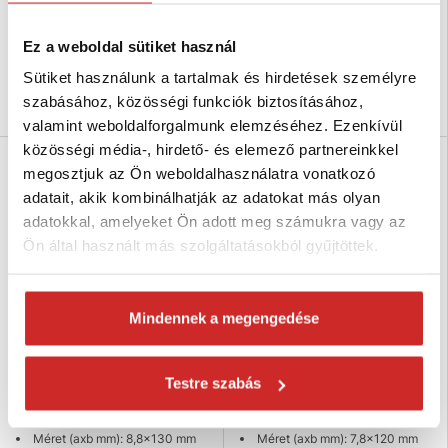
Teherbírás (kg): 150 kg
Teherbírás (kg): 250 kg
Felületkezelés: galvanikus
Felületkezelés: galvanikus
cink-kromát 8µm
cink-kromát 8µm
Ez a weboldal sütiket használ
Raktáron 908 db
Raktáron 116 db
Sütiket használunk a tartalmak és hirdetések személyre
Kosárba
Kosárba
szabásához, közösségi funkciók biztosításához,
valamint weboldalforgalmunk elemzéséhez. Ezenkívül
közösségi média-, hirdető- és elemező partnereinkkel
megosztjuk az Ön weboldalhasználatra vonatkozó
adatait, akik kombinálhatják az adatokat más olyan
adatokkal, amelyeket Ön adott meg számukra vagy az
Ön által használt más szolgáltatásokból gyűjtöttek.
Mindennek a megengedése
EU SELECT Hintakampó csavarral
EU SELECT Hintakampó csavarral
Testre szabás
zn 8,8x130mm
zn 7,8x120mm
432 Ft
356 Ft
Méret (axb mm): 8,8x130 mm
Méret (axb mm): 7,8x120 mm