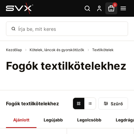
Ugrás az oldal fő részéhez
0
Írja be, mit keres
Kezdőlap
Kötelek, láncok és gyorskötözők
Textilkötelek
Fogók textilkötelekhez
Fogók textilkötelekhez
Szűrő
Ajánlott
Legújabb
Legolcsóbb
Legdrág