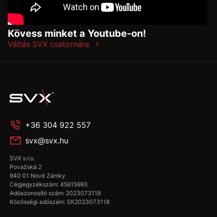
Kövess minket a Youtube-on!
Váltás SVX csatornára
+36 304 922 557
svx@svx.hu
SVX s.r.o.
Považská 2
940 01 Nové Zámky
Cégjegyzékszám: 45615993
Adóazonosító szám: 2023073118
Közösségi adószám: SK2023073118