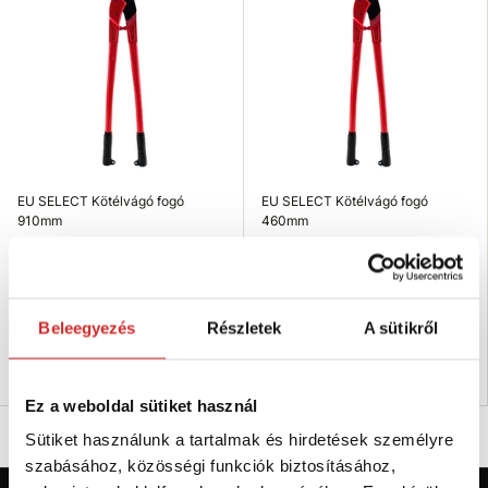
EU SELECT Kötélvágó fogó
EU SELECT Kötélvágó fogó
910mm
460mm
38 725 Ft
21 709 Ft
Méret (mm): 910 mm
Méret (mm): 460 mm
Felületkezelés: Lakkozott
Felületkezelés: Lakkozott
Raktáron 4 db
Nincs készleten
Beleegyezés
Részletek
A sütikről
Kosárba
Elérhetőség ellenőrzése
Ez a weboldal sütiket használ
Sütiket használunk a tartalmak és hirdetések személyre
szabásához, közösségi funkciók biztosításához,