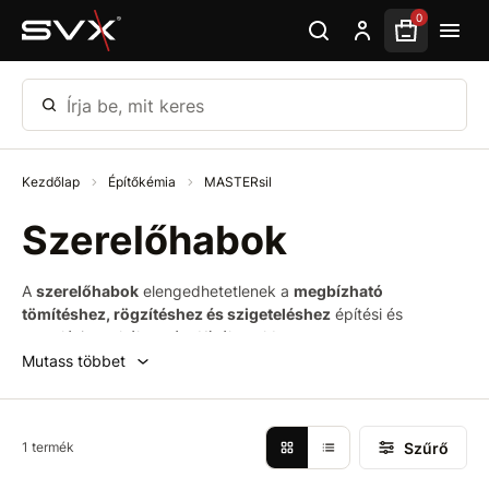
Ugrás az oldal fő részéhez
0
Írja be, mit keres
Kezdőlap
Építőkémia
MASTERsil
Szerelőhabok
A
szerelőhabok
elengedhetetlenek a
megbízható
tömítéshez, rögzítéshez és szigeteléshez
építési és
szerelési munkák során. Kínálatunkban
megtalálhatók
egykopolimer PU habok
, amelyek
Mutass többet
ideálisak
ablakok, ajtók beépítéséhez, hézagok és üregek
kitöltéséhez
.
Szerelőhabjaink
kiváló tapadással,
Szűrő
1 termék
térfogatállósággal
és
nedvességgel, valamint hőmérséklet-
változással szembeni ellenállással
rendelkeznek. Könnyen