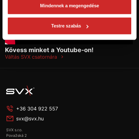
Mindennek a megengedése
Testre szabás
Kövess minket a Youtube-on!
Váltás SVX csatornára
+36 304 922 557
svx@svx.hu
SVX s.r.o.
Považská 2