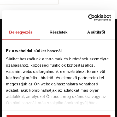
Beleegyezés
Részletek
A sütikről
Először jár az svx.hu-n? Regisztráljon és
szerezzen áttekintést az aktuális
újdonságokról és akciókról.
Ez a weboldal sütiket használ
Sütiket használunk a tartalmak és hirdetések személyre
Feliratkozás
szabásához, közösségi funkciók biztosításához,
valamint weboldalforgalmunk elemzéséhez. Ezenkívül
Hozzájárulok a személyes adatok feldolgozásához üzleti
közösségi média-, hirdető- és elemező partnereinkkel
értesítések küldése céljából - 16 éven felüli személyek számára
megosztjuk az Ön weboldalhasználatra vonatkozó
ajánlott!
adatait, akik kombinálhatják az adatokat más olyan
adatokkal, amelyeket Ön adott meg számukra vagy az
Ön által használt más szolgáltatásokból gyűjtöttek.