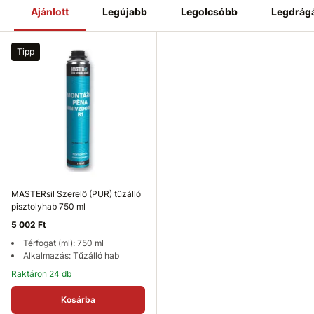
alkalmazhatók, gyorsan kikeményednek, és tartós, erős
Ajánlott
Legújabb
Legolcsóbb
Legdrág
kötést biztosítanak.
Válassza a
kiváló minőségű szerelőhabokat
, hogy minden
alkalmazás során professzionális eredményt érjen el!
Tipp
MASTERsil Szerelő (PUR) tűzálló
pisztolyhab 750 ml
5 002 Ft
Térfogat (ml): 750 ml
Alkalmazás: Tűzálló hab
Raktáron 24 db
Kosárba