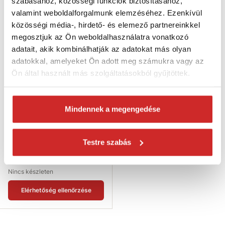
szabásához, közösségi funkciók biztosításához,
valamint weboldalforgalmunk elemzéséhez. Ezenkívül
közösségi média-, hirdető- és elemező partnereinkkel
megosztjuk az Ön weboldalhasználatra vonatkozó
adatait, akik kombinálhatják az adatokat más olyan
adatokkal, amelyeket Ön adott meg számukra vagy az
Ön által használt más szolgáltatásokból gyűjtöttek.
Mindennek a megengedése
EU SELECT Javítószem lánchoz
3mm
39 Ft
Testre szabás
Méret (mm): 3 mm
Magasság: 7 mm
Nincs készleten
Elérhetőség ellenőrzése