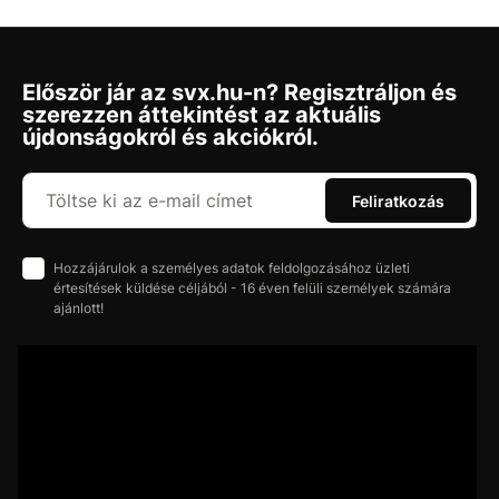
Először jár az svx.hu-n? Regisztráljon és
szerezzen áttekintést az aktuális
újdonságokról és akciókról.
Feliratkozás
Hozzájárulok a személyes adatok feldolgozásához üzleti
értesítések küldése céljából - 16 éven felüli személyek számára
ajánlott!