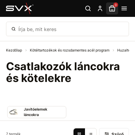
Ugrás az oldal fő részéhez
0
Írja be, mit keres
Kezdőlap
Kötéltartozékok és rozsdamentes acél program
Huzalter
Csatlakozók láncokra
és kötelekre
Javítóelemek
láncokra
Szűrő
7 termék