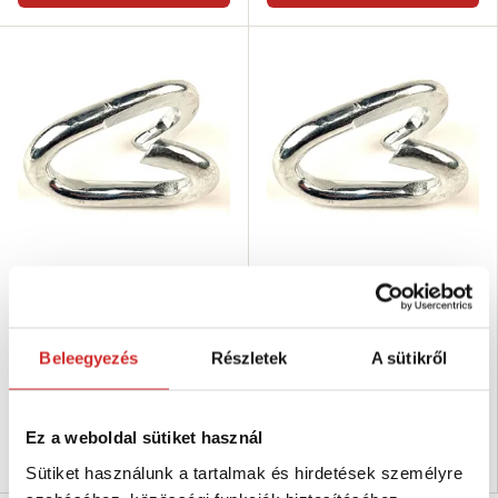
EU SELECT Javítószem lánchoz
EU SELECT Javítószem lánchoz
10mm
7mm
329 Ft
147 Ft
Beleegyezés
Részletek
A sütikről
Méret (mm): 10 mm
Méret (mm): 7 mm
Magasság: 18 mm
Magasság: 15 mm
Raktáron 23 db
Raktáron 26 db
Ez a weboldal sütiket használ
Kosárba
Kosárba
Sütiket használunk a tartalmak és hirdetések személyre