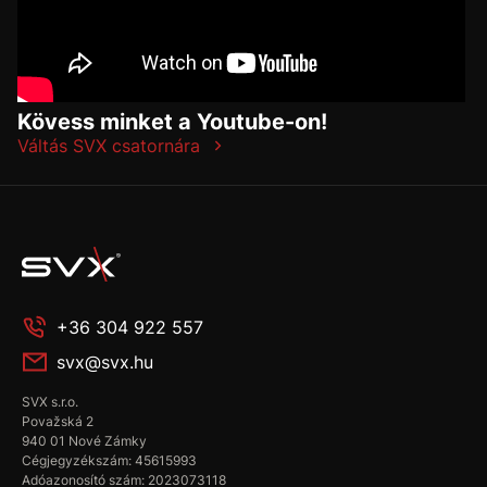
Kövess minket a Youtube-on!
Váltás SVX csatornára
+36 304 922 557
svx@svx.hu
SVX s.r.o.
Považská 2
940 01 Nové Zámky
Cégjegyzékszám: 45615993
Adóazonosító szám: 2023073118