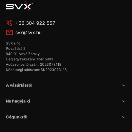
+36 304 922 557
svx@svx.hu
SVX s.r.o.
Považská 2
940 01 Nové Zámky
Cégjegyzékszám: 45615993
Adóazonosító szám: 2023073118
Közösségi adószám: SK2023073118
A vásárlásról
Ne hagyja ki
Cégünkről