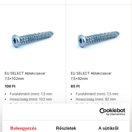
EU SELECT Ablakcsavar
EU SELECT Ablakcsavar
7,5x102mm
7,5x92mm
100 Ft
65 Ft
Furatátmérő (mm): 7,5 mm
Furatátmérő (mm): 7,5 mm
Hosszúság (mm): 102 mm
Hosszúság (mm): 92 mm
Felületkezelés: fehér cink
Felületkezelés: fehér cink
Raktáron 380 db
Raktáron 468 db
Kosárba
Kosárba
Beleegyezés
Részletek
A sütikről