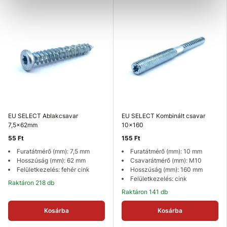
EU SELECT Ablakcsavar
EU SELECT Kombinált csavar
7,5x62mm
10x160
55 Ft
155 Ft
Furatátmérő (mm): 7,5 mm
Furatátmérő (mm): 10 mm
Hosszúság (mm): 62 mm
Csavarátmérő (mm): M10
Felületkezelés: fehér cink
Hosszúság (mm): 160 mm
Felületkezelés: cink
Raktáron 218 db
Raktáron 141 db
Kosárba
Kosárba