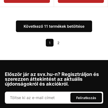
Következő 11 termékek betöltése
1
2
Először jár az svx.hu-n? Regisztráljon és
szerezzen áttekintést az aktuális
újdonságokról és akciókról.
Feliratkozás