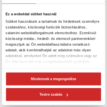
Ez a weboldal sütiket használ
Sütiket használunk a tartalmak és hirdetések személyre
szabásához, közösségi funkciók biztosításához,
valamint weboldalforgalmunk elemzéséhez. Ezenkívül
közösségi média-, hirdető- és elemező partnereinkkel
megosztjuk az Ön weboldalhasználatra vonatkozó
adatait, akik kombinálhatják az adatokat más olyan
adatokkal, amelyeket Ön adott meg számukra vagy az
EU SELECT Ablakcsavar
EU SELECT Ablakcsavar
Ön által használt más szolgáltatásokból gyűjtöttek.
7,5x82mm
7,5x72mm
62 Ft
64 Ft
Furatátmérő (mm): 7,5 mm
Furatátmérő (mm): 7,5 mm
Hosszúság (mm): 82 mm
Hosszúság (mm): 72 mm
Mindennek a megengedése
Felületkezelés: fehér cink
Felületkezelés: fehér cink
Raktáron 506 db
Raktáron 434 db
Testre szabás
Kosárba
Kosárba