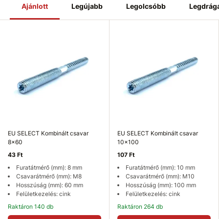
Ajánlott
Legújabb
Legolcsóbb
Legdrág
EU SELECT Kombinált csavar
EU SELECT Kombinált csavar
8x60
10x100
43 Ft
107 Ft
Furatátmérő (mm): 8 mm
Furatátmérő (mm): 10 mm
Csavarátmérő (mm): M8
Csavarátmérő (mm): M10
Hosszúság (mm): 60 mm
Hosszúság (mm): 100 mm
Felületkezelés: cink
Felületkezelés: cink
Raktáron 140 db
Raktáron 264 db