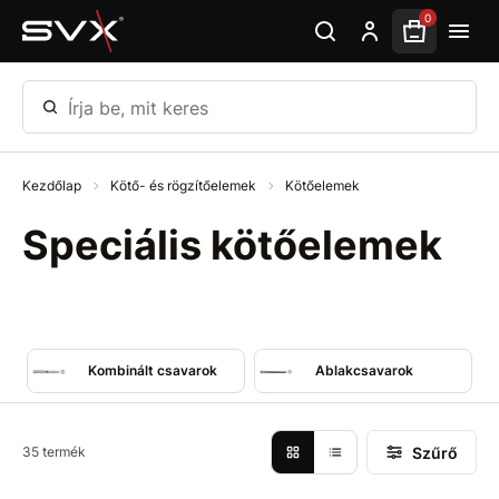
Ugrás az oldal fő részéhez
0
Írja be, mit keres
Kezdőlap
Kötő- és rögzítőelemek
Kötőelemek
Speciális kötőelemek
Kombinált csavarok
Ablakcsavarok
Szűrő
35 termék