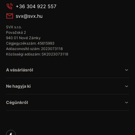
+36 304 922 557
svx@svx.hu
SVX s.r.o.
Považská 2
940 01 Nové Zámky
Cégjegyzékszám: 45615993
Adóazonosító szám: 2023073118
Közösségi adószám: SK2023073118
A vásárlásról
Ne hagyja ki
Cégünkről