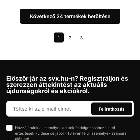
Következő 24 termékek betöltése
1
2
3
Először jár az svx.hu-n? Regisztráljon és
szerezzen áttekintést az aktuális
újdonságokról és akciókról.
Feliratkozás
Hozzájárulok a személyes adatok feldolgozásához üzleti
értesítések küldése céljából - 16 éven felüli személyek számára
ajánlott!