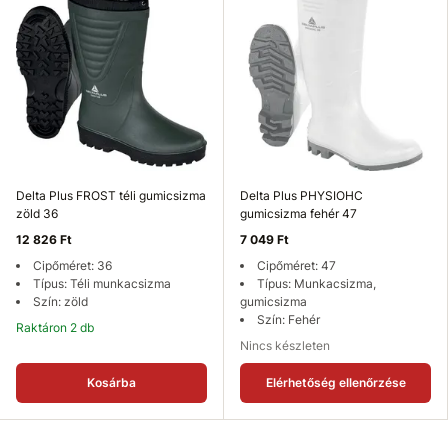
Delta Plus FROST téli gumicsizma
Delta Plus PHYSIOHC
zöld 36
gumicsizma fehér 47
12 826 Ft
7 049 Ft
Cipőméret: 36
Cipőméret: 47
Típus: Téli munkacsizma
Típus: Munkacsizma,
Szín: zöld
gumicsizma
Szín: Fehér
Raktáron 2 db
Nincs készleten
Kosárba
Elérhetőség ellenőrzése