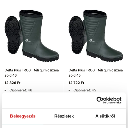
Delta Plus FROST téli gumicsizma
Delta Plus FROST téli gumicsizma
zöld 46
zöld 45
12 826 Ft
12 722 Ft
Cipőméret: 46
Cipőméret: 45
Típus: Téli munkacsizma
Típus: Téli munkacsizma
Szín: zöld
Szín: zöld
Nincs készleten
Nincs készleten
Beleegyezés
Részletek
A sütikről
Elérhetőség ellenőrzése
Elérhetőség ellenőrzése