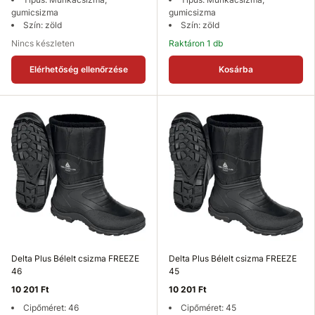
gumicsizma
gumicsizma
Szín: zöld
Szín: zöld
Nincs készleten
Raktáron 1 db
Elérhetőség ellenőrzése
Kosárba
Delta Plus Bélelt csizma FREEZE
Delta Plus Bélelt csizma FREEZE
46
45
10 201 Ft
10 201 Ft
Cipőméret: 46
Cipőméret: 45