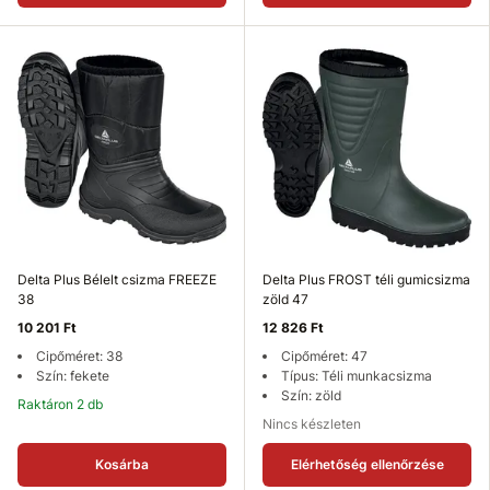
Delta Plus Bélelt csizma FREEZE
Delta Plus FROST téli gumicsizma
38
zöld 47
10 201 Ft
12 826 Ft
Cipőméret: 38
Cipőméret: 47
Szín: fekete
Típus: Téli munkacsizma
Szín: zöld
Raktáron 2 db
Nincs készleten
Kosárba
Elérhetőség ellenőrzése