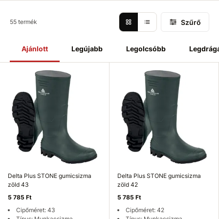
Szűrő
55 termék
Ajánlott
Legújabb
Legolcsóbb
Legdrág
Delta Plus STONE gumicsizma
Delta Plus STONE gumicsizma
zöld 43
zöld 42
5 785 Ft
5 785 Ft
Cipőméret: 43
Cipőméret: 42
Típus: Munkacsizma,
Típus: Munkacsizma,