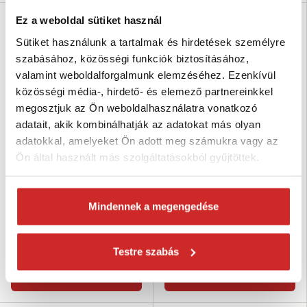
Ez a weboldal sütiket használ
Sütiket használunk a tartalmak és hirdetések személyre
szabásához, közösségi funkciók biztosításához,
valamint weboldalforgalmunk elemzéséhez. Ezenkívül
közösségi média-, hirdető- és elemező partnereinkkel
megosztjuk az Ön weboldalhasználatra vonatkozó
adatait, akik kombinálhatják az adatokat más olyan
adatokkal, amelyeket Ön adott meg számukra vagy az
Ön által használt más szolgáltatásokból gyűjtöttek.
Delta Plus FROST téli gumicsizma
Delta Plus Téli gumicsizma
zöld 44
FROST zöld 42
12 722 Ft
12 826 Ft
Mindennek a megengedése
Cipőméret: 44
Cipőméret: 42
Típus: Téli munkacsizma
Típus: Téli munkacsizma
Szín: zöld
Szín: zöld
Testre szabás
Raktáron 1 db
Raktáron 1 db
Kosárba
Kosárba