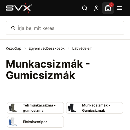
Ugrás az oldal fő részéhez
0
Írja be, mit keres
Kezdőlap
Egyéni védőeszközök
Lábvédelem
Munkacsizmák -
Gumicsizmák
Téli munkacsizma -
Munkacsizmák -
gumicsizma
Gumicsizmák
Élelmiszeripar