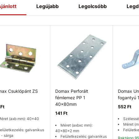
jánlott
Legújabb
Legolcsóbb
Legd
ax Csuklópánt ZS
Domax Perforált
Domax Uni
fémlemez PP 1
fogantyú
40x80mm
 Ft
552 Ft
141 Ft
éret (axb mm): 40x40
Szélessé
Méret (m
Méret (axbxc mm):
elületkezelés: galvanikus
Felületke
40x80x2 mm
 - sárga
Felületkezelés: galvanikus
Raktáron 9