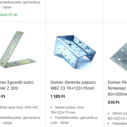
elületkezelés: galvanikus
 - fehér
ktáron 67 db
Kosárba
Kosárba
K
ax Egyenlő szárú
Domax Gerenda papucs
Domax Per
nér Z 300
WBZ 23 76x122x75mm
fémlemez 
60x200m
 Ft
1 185 Ft
516 Ft
éret (axb mm): 300x45
Méret (axbxc mm):
76x122x75 mm
Méret (a
elületkezelés: galvanikus
Felületkezelés: galvanikus
60x200x2
 - sárga
cink - fehér
Felületk