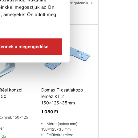
Felületkezelés: galvanikus
einkkel megosztjuk az Ön
cink
l, amelyeket Ön adott meg
Raktáron 31 db
osárba
Kosárba
dennek a megengedése
tési konzol
Domax T-csatlakozó
150
lemez KT 2
150x125x35mm
1 080 Ft
xb mm): 150x125
Méret (axbxc mm):
hér
150x125x35 mm
Felületkezelés:
3 db