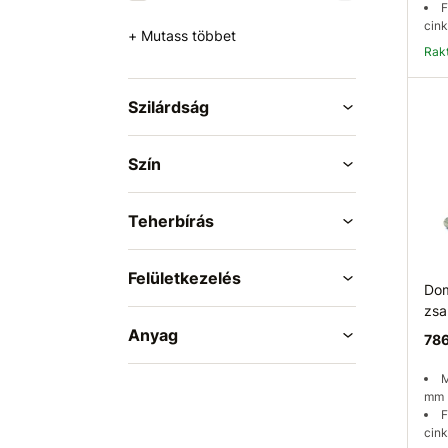
F
cink
+ Mutass többet
Ra
Szilárdság
Szín
Teherbírás
Felületkezelés
Dom
zsa
Anyag
786
M
mm
F
cink