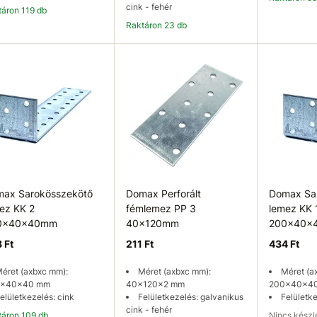
cink - fehér
ktáron 119 db
Raktáron 23 db
Kosárba
Kosárba
K
ax Sarokösszekötő
Domax Perforált
Domax Sa
ez KK 2
fémlemez PP 3
lemez KK 
0x40x40mm
40x120mm
200x40x
 Ft
211 Ft
434 Ft
éret (axbxc mm):
Méret (axbxc mm):
Méret (a
x40x40 mm
40x120x2 mm
200x40x4
elületkezelés: cink
Felületkezelés: galvanikus
Felületke
cink - fehér
ktáron 109 db
Nincs kész