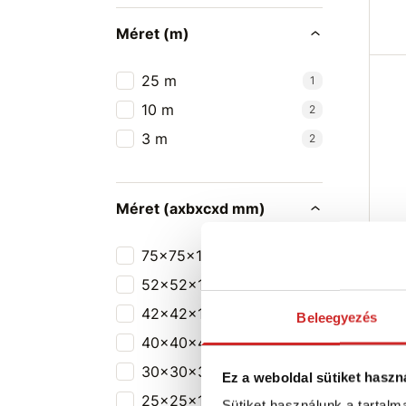
Méret (m)
25 m
1
10 m
2
3 m
2
Méret (axbxcxd mm)
Dom
75x75x17x2 mm
1
feh
52x52x17x2 mm
1
528
42x42x17x2 mm
1
Beleegyezés
M
40x40x40x2 mm
1
mm
S
30x30x30x2 mm
1
Ez a weboldal sütiket haszn
Ra
25x25x17x2 mm
1
Sütiket használunk a tartal