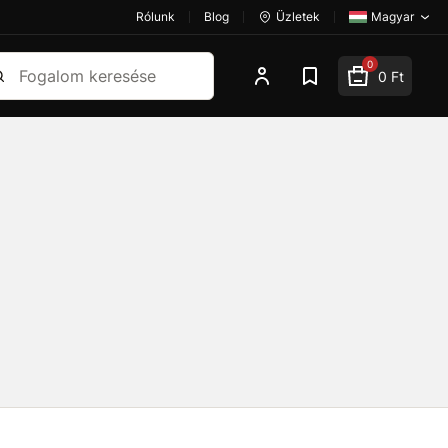
Rólunk
Blog
Üzletek
Magyar
esés
0
0 Ft