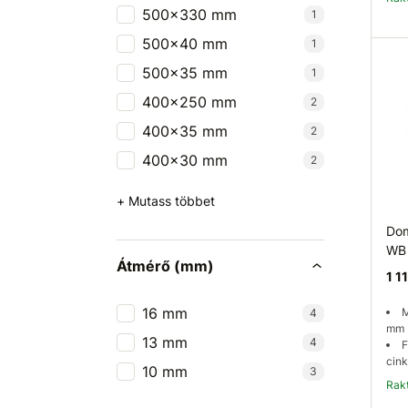
500x330 mm
1
500x40 mm
1
500x35 mm
1
400x250 mm
2
400x35 mm
2
400x30 mm
2
+ Mutass többet
Dom
WB
Átmérő (mm)
1 1
16 mm
M
4
mm
13 mm
4
F
cink
10 mm
3
Ra