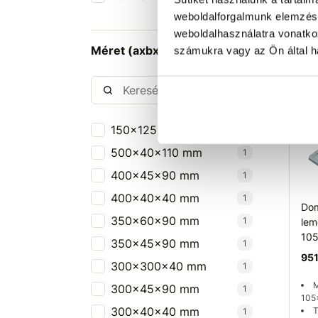
weboldalforgalmunk elemzésé
weboldalhasználatra vonatko
Méret (axbxc mm)
számukra vagy az Ön által ha
150x125x35 mm
1
500x40x110 mm
1
400x45x90 mm
1
400x40x40 mm
1
Dom
350x60x90 mm
1
lem
10
350x45x90 mm
1
951
300x300x40 mm
1
M
300x45x90 mm
1
105
300x40x40 mm
T
1