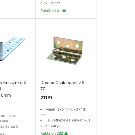
cink - fehér
Raktáron 41 db
osárba
Kosárba
rokösszekötő
Domax Csuklópánt ZS
1
70
40mm
211 Ft
Méret (axb mm): 70x43
mm
xbxc mm):
Felületkezelés: galvanikus
0 mm
cink - sárga
zelés: cink
Raktáron 262 db
leten