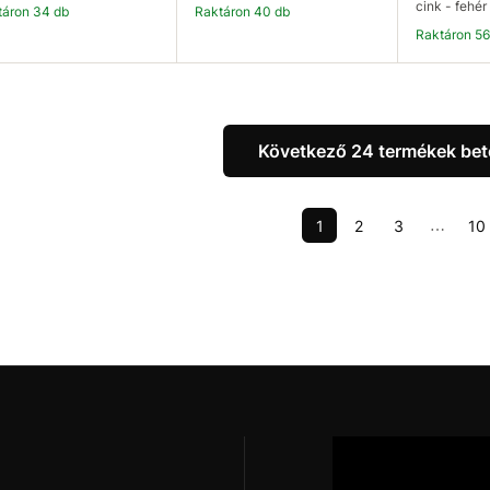
cink - fehér
ktáron 34 db
Raktáron 40 db
Raktáron 5
Kosárba
Kosárba
K
Következő 24 termékek bet
1
2
3
10
⋯