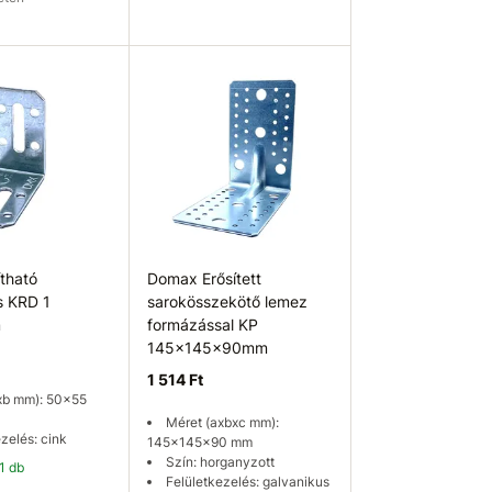
ég ellenőrzése
Kosárba
tható
Domax Erősített
s KRD 1
sarokösszekötő lemez
m
formázással KP
145x145x90mm
1 514 Ft
xb mm): 50x55
Méret (axbxc mm):
zelés: cink
145x145x90 mm
Szín: horganyzott
61 db
Felületkezelés: galvanikus