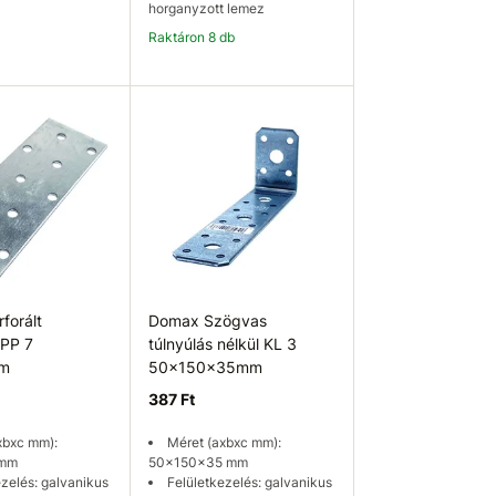
horganyzott lemez
Raktáron 8 db
osárba
Kosárba
forált
Domax Szögvas
PP 7
túlnyúlás nélkül KL 3
m
50x150x35mm
387 Ft
xbxc mm):
Méret (axbxc mm):
 mm
50x150x35 mm
ezelés: galvanikus
Felületkezelés: galvanikus