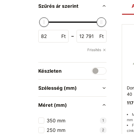
Szűrés ár szerint
A
-
Ft
Ft
Frissítés
Készleten
Szélesség (mm)
Dom
40
117
Méret (mm)
M
350 mm
mm
1
F
250 mm
2
cink