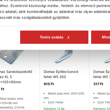
hez. Ezenkívül közösségi média-, hirdető- és elemező partner
zó adatait, akik kombinálhatják az adatokat más olyan adatokka
sznált más szolgáltatásokból gyűjtöttek.
Kosárba
Kosárba
K
Testre szabás
Min
ax Sarokösszekötő
Domax Építési konzol
Domax Épí
ez KL 5
fehér WS 300
fehér WS 
5x105x90mm
915 Ft
317 Ft
 Ft
Méret (axb mm): 300x350
Méret (a
mm
mm
éret (axbxc mm):
Szín: Fehér
Szín: Fe
x105x90 mm
eherbírás: 21,9 kN
Raktáron 12 db
Raktáron 3