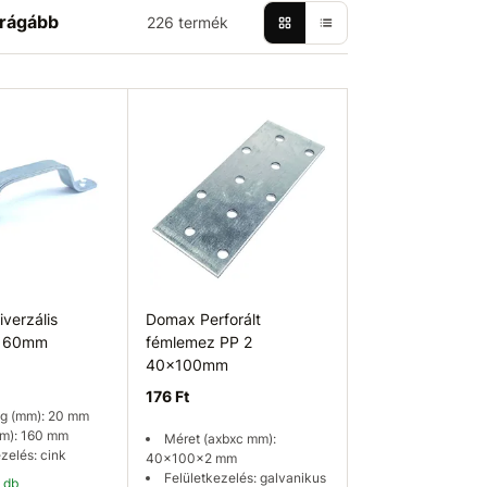
rágább
226 termék
verzális
Domax Perforált
 160mm
fémlemez PP 2
40x100mm
176 Ft
g (mm): 20 mm
m): 160 mm
Méret (axbxc mm):
zelés: cink
40x100x2 mm
Felületkezelés: galvanikus
5 db