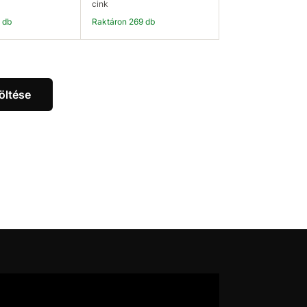
cink
6 db
Raktáron 269 db
osárba
Kosárba
öltése