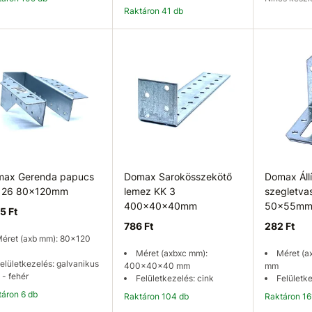
Raktáron 41 db
Kosárba
Kosárba
Elérhetős
ax Gerenda papucs
Domax Sarokösszekötő
Domax Állí
 26 80x120mm
lemez KK 3
szegletva
400x40x40mm
50x55m
15 Ft
786 Ft
282 Ft
éret (axb mm): 80x120
Méret (axbxc mm):
Méret (a
elületkezelés: galvanikus
400x40x40 mm
mm
 - fehér
Felületkezelés: cink
Felületke
ktáron 6 db
Raktáron 104 db
Raktáron 1