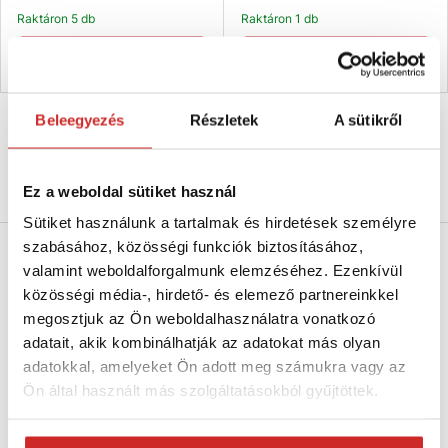
Raktáron 5 db
Raktáron 1 db
Kosárba
Kosárba
Beleegyezés
Részletek
A sütikről
Termékleírás
Ez a weboldal sütiket használ
Sütiket használunk a tartalmak és hirdetések személyre
szabásához, közösségi funkciók biztosításához,
Puha ajtóütköző - macska
valamint weboldalforgalmunk elemzéséhez. Ezenkívül
közösségi média-, hirdető- és elemező partnereinkkel
Mérete: 13x100x106 mm
megosztjuk az Ön weboldalhasználatra vonatkozó
adatait, akik kombinálhatják az adatokat más olyan
Biztonsági ajtóütköző, amely
megvédi
gyermekeit a
adatokkal, amelyeket Ön adott meg számukra vagy az
véletlen sérülésektől vagy az ajtó esetleges
Ön által használt más szolgáltatásokból gyűjtöttek.
becsapódásától a huzatban.