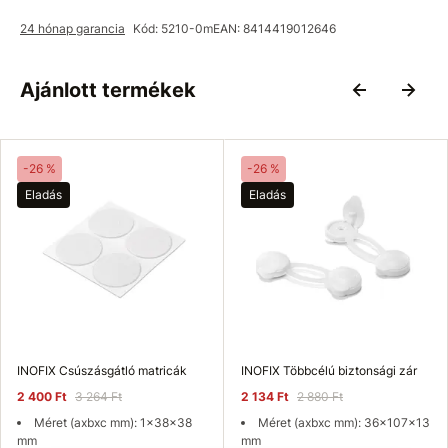
24 hónap garancia
Kód: 5210-0m
EAN: 8414419012646
Ajánlott termékek
-26 %
-26 %
Eladás
Eladás
INOFIX Csúszásgátló matricák
INOFIX Többcélú biztonsági zár
2 400 Ft
3 264 Ft
2 134 Ft
2 880 Ft
Méret (axbxc mm): 1x38x38
Méret (axbxc mm): 36x107x13
mm
mm