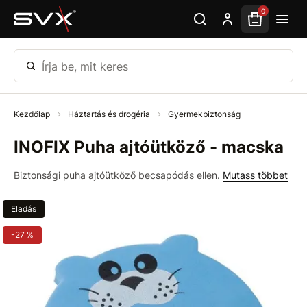
Ugrás az oldal fő részéhez
0
Írja be, mit keres
Kezdőlap
Háztartás és drogéria
Gyermekbiztonság
INOFIX Puha ajtóütköző - macska
Biztonsági puha ajtóütköző becsapódás ellen.
Mutass többet
Eladás
-27 %