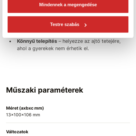
Mindennek a megengedése
Jellemzők:
Puha anyagból
készült, melynek köszönhetően
Testre szabás
nem sérti meg
az ajtót, amikor az becsapódik.
Könnyű telepítés
– helyezze az ajtó tetejére,
ahol a gyerekek nem érhetik el.
Műszaki paraméterek
Méret (axbxc mm)
13x100x106 mm
Változatok