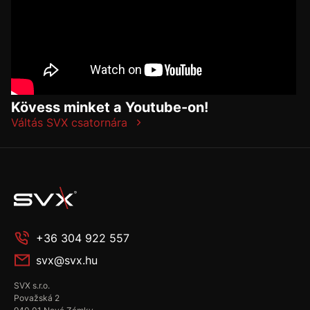
Kövess minket a Youtube-on!
Váltás SVX csatornára
+36 304 922 557
svx@svx.hu
SVX s.r.o.
Považská 2