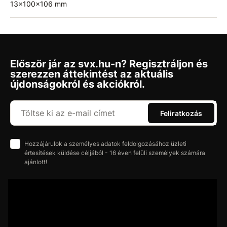
13x100x106 mm
Először jár az svx.hu-n? Regisztráljon és
szerezzen áttekintést az aktuális
újdonságokról és akciókról.
Feliratkozás
Hozzájárulok a személyes adatok feldolgozásához üzleti
értesítések küldése céljából - 16 éven felüli személyek számára
ajánlott!