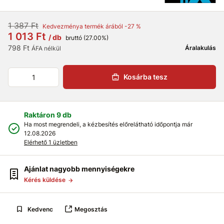
1 387 Ft
Kedvezménya termék árából -27 %
1 013 Ft
/ db
bruttó (27.00%)
798 Ft
Áralakulás
ÁFA nélkül
Kosárba tesz
Raktáron 9 db
Ha most megrendeli, a kézbesítés előrelátható időpontja már
12.08.2026
Elérhető 1 üzletben
Ajánlat nagyobb mennyiségekre
Kérés küldése
Kedvenc
Megosztás