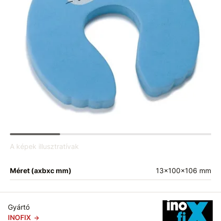
A képek illusztratívak
Méret (axbxc mm)
13x100x106 mm
Gyártó
INOFIX