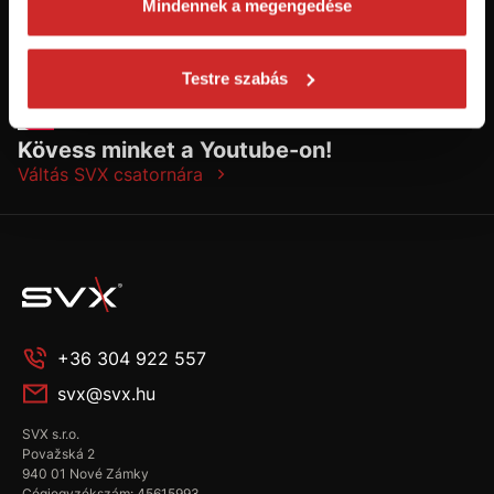
Mindennek a megengedése
Testre szabás
Kövess minket a Youtube-on!
Váltás SVX csatornára
+36 304 922 557
svx@svx.hu
SVX s.r.o.
Považská 2
940 01 Nové Zámky
Cégjegyzékszám: 45615993