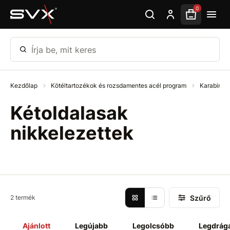
Ugrás az oldal fő részéhez
0
Írja be, mit keres
Kezdőlap
Kötéltartozékok és rozsdamentes acél program
Karabiner
Kétoldalasak
nikkelezettek
Szűrő
2 termék
Ajánlott
Legújabb
Legolcsóbb
Legdrág