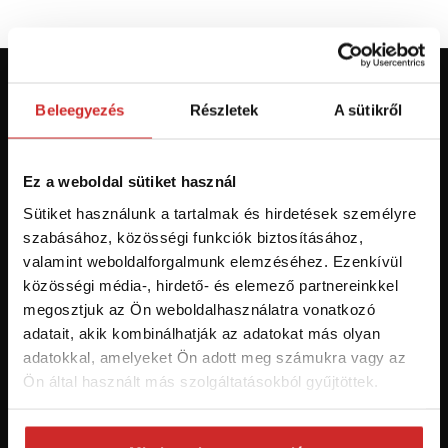
Először jár az svx.hu-n? Regisztráljon és
Beleegyezés
Részletek
A sütikről
szerezzen áttekintést az aktuális
újdonságokról és akciókról.
Ez a weboldal sütiket használ
Feliratkozás
Sütiket használunk a tartalmak és hirdetések személyre
szabásához, közösségi funkciók biztosításához,
valamint weboldalforgalmunk elemzéséhez. Ezenkívül
Hozzájárulok a személyes adatok feldolgozásához üzleti
értesítések küldése céljából - 16 éven felüli személyek számára
közösségi média-, hirdető- és elemező partnereinkkel
ajánlott!
megosztjuk az Ön weboldalhasználatra vonatkozó
adatait, akik kombinálhatják az adatokat más olyan
adatokkal, amelyeket Ön adott meg számukra vagy az
Ön által használt más szolgáltatásokból gyűjtöttek.