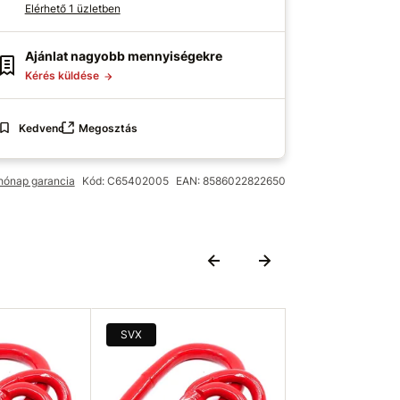
Elérhető 1 üzletben
Ajánlat nagyobb mennyiségekre
Kérés küldése
Kedvenc
Megosztás
hónap garancia
Kód: C65402005
EAN: 8586022822650
SVX
SVX