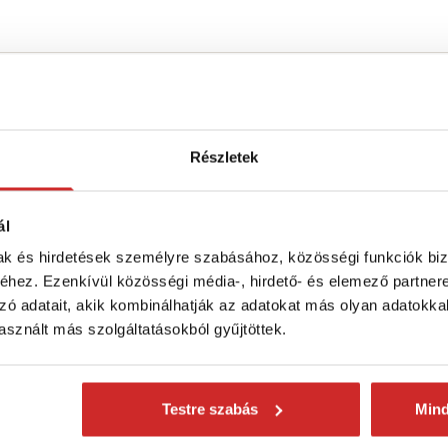
Termékleírás
Mérettáblázat
Részletek
 2T-5M
ld)
ál
mak és hirdetések személyre szabásához, közösségi funkciók biz
hez. Ezenkívül közösségi média-, hirdető- és elemező partner
S
 szakszerűen!
Különféleképpen használhatók -
zó adatait, akik kombinálhatják az adatokat más olyan adatokka
azdasági területeken, akár otthon vagy
sznált más szolgáltatásokból gyűjtöttek.
T
használható, elsősorban az építőiparban.
H
Testre szabás
Min