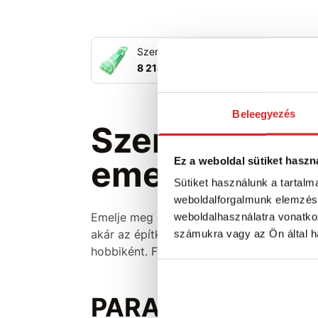
Szem/szem - emelőszíj Zöld 2T/5M
8 214 Ft
Beleegyezés
Szem/szem -
emelőszíj (Zö
Ez a weboldal sütiket haszn
Sütiket használunk a tartal
weboldalforgalmunk elemzésé
Emelje meg a terheket
biztonságosan és
weboldalhasználatra vonatko
akár az építkezésen, akár erdei és mezőg
számukra vagy az Ön által ha
hobbiként. Főleg nehéz terhek emelésére 
PARAMÉTEREK: