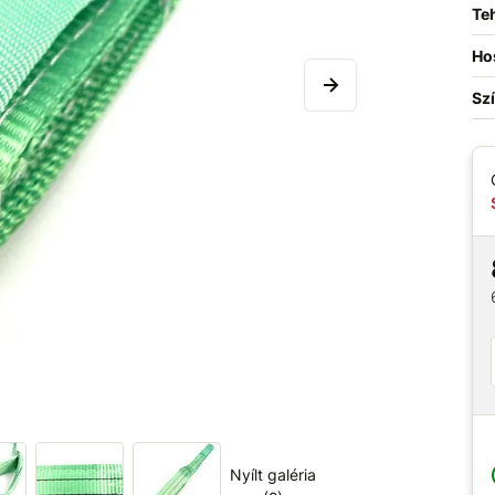
Teh
Ho
Sz
Nyílt galéria