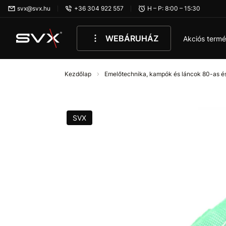
Ugrás az oldal fő részéhez
svx@svx.hu
+36 304 922 557
H – P: 8:00 – 15:30
WEBÁRUHÁZ
Akciós term
Kezdőlap
Emelőtechnika, kampók és láncok 80-as é
SVX