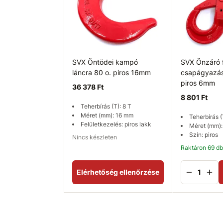
SVX Öntödei kampó
SVX Önzáró 
láncra 80 o. piros 16mm
csapágyazás
piros 6mm
36 378 Ft
8 801 Ft
Teherbírás (T): 8 T
Méret (mm): 16 mm
Teherbírás (T
Felületkezelés: piros lakk
Méret (mm)
Szín: piros
Nincs készleten
Raktáron 69 db
Elérhetőség ellenőrzése