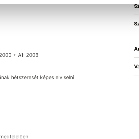
S
S
A
2000 + A1: 2008
V
sának hétszeresét képes elviselni
megfelelően