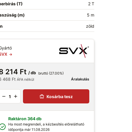
erbírás (T)
2 T
sszúság (m)
5 m
ín
zöld
Gyártó
SVX
8 214 Ft
/ db
bruttó (27.00%)
6 468 Ft
Áralakulás
ÁFA nélkül
Kosárba tesz
Raktáron 364 db
Ha most megrendeli, a kézbesítés előrelátható
időpontja már 11.08.2026