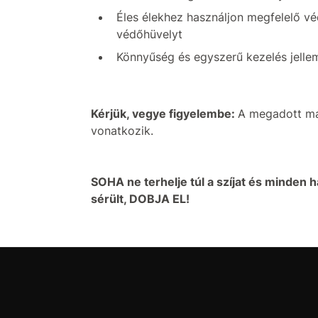
Éles élekhez használjon megfelelő v
védőhüvelyt
Könnyűség és egyszerű kezelés jellem
Kérjük, vegye figyelembe:
A megadott max
vonatkozik.
SOHA ne terhelje túl a szíjat és minden ha
sérült, DOBJA EL!