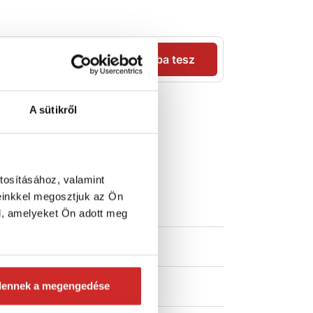
Kosárba tesz
A sütikről
Műszaki
paraméterek
tosításához, valamint
einkkel megosztjuk az Ön
zélesség (mm)
60 mm
l, amelyeket Ön adott meg
eherbírás (T)
2 T
osszúság (m)
5 m
dennek a megengedése