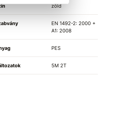
zín
zöld
zabvány
EN 1492-2: 2000 +
A1: 2008
nyag
PES
áltozatok
5M 2T