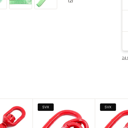
(2)
24 
SVX
SVX