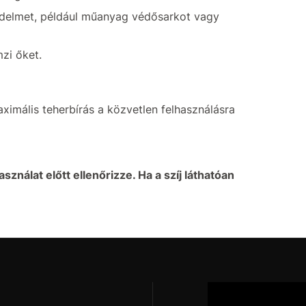
édelmet, például műanyag védősarkot vagy
zi őket.
imális teherbírás a közvetlen felhasználásra
sználat előtt ellenőrizze. Ha a szíj láthatóan