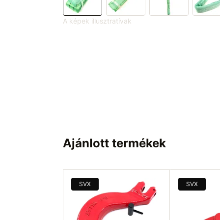
A képek illusztratívak
Ajánlott termékek
SVX
SVX