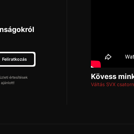
onságokról
Feliratkozás
Kövess mink
leti értesítések
ajánlott!
Váltás SVX csatorn