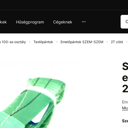
Ker
ékek
Hűségprogram
Cégeknek
s 100-as osztály
Textilpántok
Emelőpántok SZEM-SZEM
2T zöld
S
e
Em
Mu
Sz