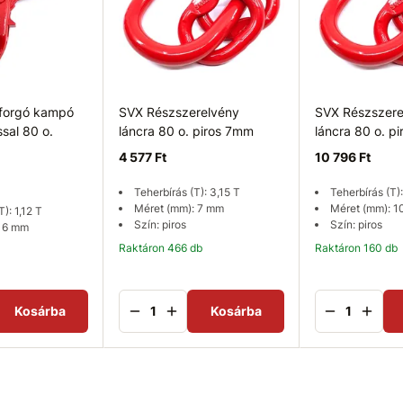
forgó kampó
SVX Részszerelvény
SVX Részszere
sal 80 o.
láncra 80 o. piros 7mm
láncra 80 o. p
4 577 Ft
10 796 Ft
Teherbírás (T): 3,15 T
Teherbírás (T):
Méret (mm): 7 mm
Méret (mm): 
): 1,12 T
Szín: piros
Szín: piros
: 6 mm
Raktáron 466 db
Raktáron 160 db
Kosárba
Kosárba