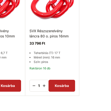
lvény
SVX Részszerelvény
SVX Részszerel
iros 10mm
láncra 80 o. piros 16mm
kötélre 80 o. pi
33 796 Ft
3 755 Ft
 6,7 T
Teherbírás (T): 17 T
Teherbírás (T): 2
10 mm
Méret (mm): 16 mm
Méret (mm): 14
Szín: piros
Szín: piros
Raktáron 16 db
Kosárba
Kosárba