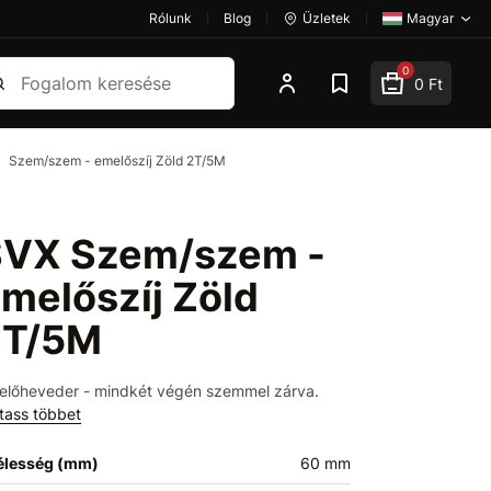
Rólunk
Blog
Üzletek
Magyar
esés
0
0 Ft
Szem/szem - emelőszíj Zöld 2T/5M
VX Szem/szem -
melőszíj Zöld
2T/5M
előheveder - mindkét végén szemmel zárva.
tass többet
élesség (mm)
60 mm