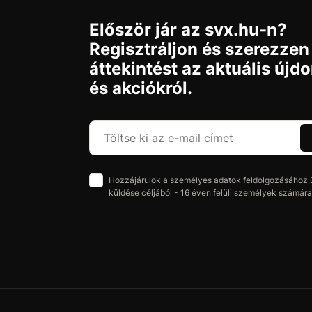
Először jár az svx.hu-n?
Regisztráljon és szerezzen
áttekintést az aktuális újd
és akciókról.
Hozzájárulok a személyes adatok feldolgozásához üz
küldése céljából - 16 éven felüli személyek számára 