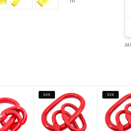
(1)
24 
SVX
SVX