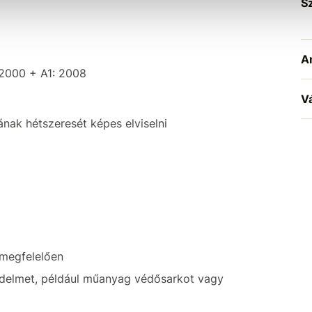
S
A
2000 + A1: 2008
V
sának hétszeresét képes elviselni
megfelelően
édelmet, például műanyag védősarkot vagy