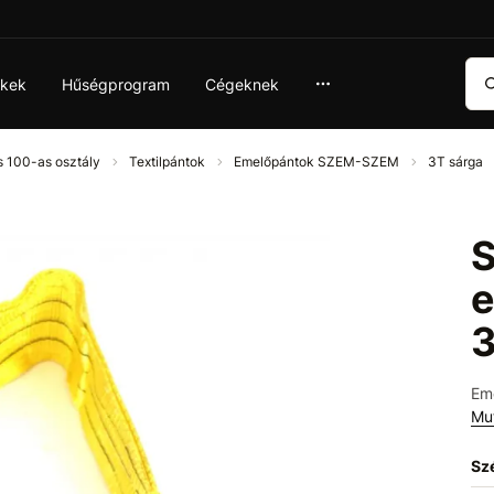
Ker
ékek
Hűségprogram
Cégeknek
s 100-as osztály
Textilpántok
Emelőpántok SZEM-SZEM
3T sárga
S
e
Em
Mu
Sz