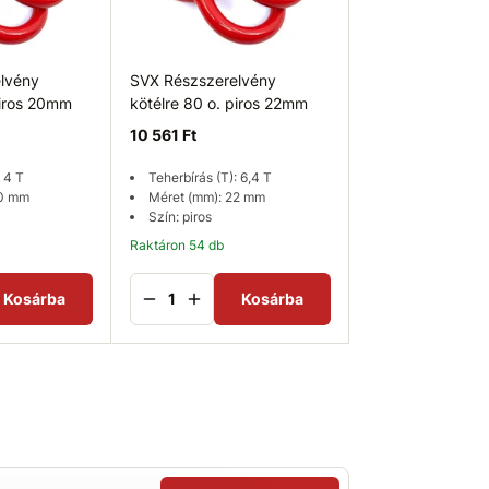
lvény
SVX Részszerelvény
SVX Részszerel
piros 20mm
kötélre 80 o. piros 22mm
kötélre 80 o. pi
10 561 Ft
23 470 Ft
: 4 T
Teherbírás (T): 6,4 T
Teherbírás (T): 9
20 mm
Méret (mm): 22 mm
Méret (mm): 28
Szín: piros
Szín: piros
Raktáron 54 db
Kosárba
Kosárba