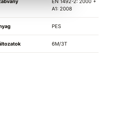
zabvány
EN 1492-2: 2000 +
A1: 2008
nyag
PES
áltozatok
6M/3T