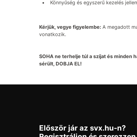
Könnyűség és egyszerű kezelés jellem
Kérjük, vegye figyelembe:
A megadott max
vonatkozik.
SOHA ne terhelje túl a szíjat és minden ha
sérült, DOBJA EL!
Először jár az svx.hu-n?
Regisztráljon és szerezzen