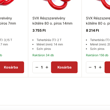
relvény
SVX Részszerelvény
SVX Részszere
 piros 7mm
kötélre 80 o. piros 14mm
kötélre 80 o. 
3 755 Ft
8 214 Ft
T): 3,15 T
Teherbírás (T): 2 T
Teherbírás (T)
: 7 mm
Méret (mm): 14 mm
Méret (mm): 
Szín: piros
Szín: piros
db
Raktáron 34 db
Raktáron 156 db
Kosárba
Kosárba