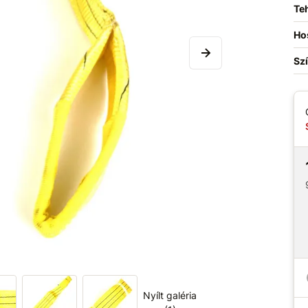
Teh
Ho
Sz
Nyílt galéria