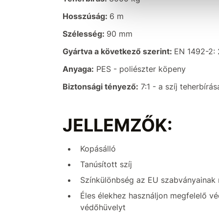
Hosszúság:
6 m
Szélesség:
90 mm
Gyártva a következő szerint:
EN 1492-2: 
Anyaga:
PES - poliészter köpeny
Biztonsági tényező:
7:1 - a szíj teherbírá
JELLEMZŐK:
Kopásálló
Tanúsított szíj
Színkülönbség az EU szabványainak 
Éles élekhez használjon megfelelő v
védőhüvelyt