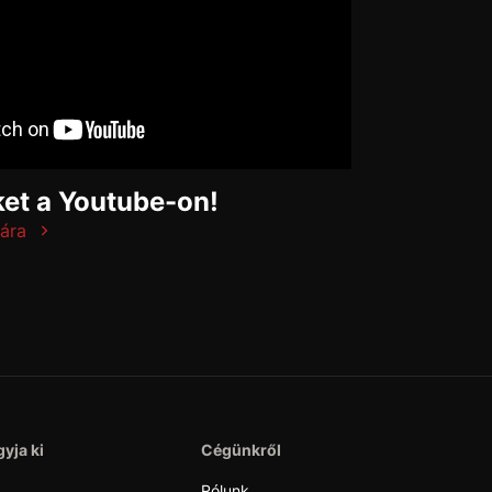
et a Youtube-on!
ára
yja ki
Cégünkről
Rólunk