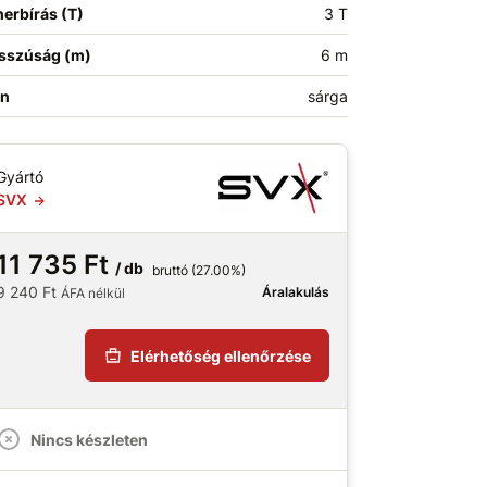
erbírás (T)
3 T
sszúság (m)
6 m
ín
sárga
Gyártó
SVX
11 735 Ft
/ db
bruttó (27.00%)
9 240 Ft
Áralakulás
ÁFA nélkül
Elérhetőség ellenőrzése
Nincs készleten