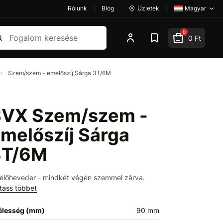
Rólunk
Blog
Üzletek
Magyar
esés
0
0 Ft
Szem/szem - emelőszíj Sárga 3T/6M
VX Szem/szem -
melőszíj Sárga
3T/6M
előheveder - mindkét végén szemmel zárva.
tass többet
élesség (mm)
90 mm