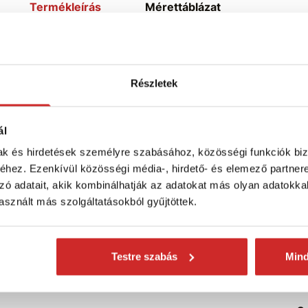
Termékleírás
Mérettáblázat
 3T-6M
Részletek
ld)
ál
mak és hirdetések személyre szabásához, közösségi funkciók biz
S
 szakszerűen!
Különféleképpen használhatók -
hez. Ezenkívül közösségi média-, hirdető- és elemező partner
azdasági területeken, akár otthon vagy
zó adatait, akik kombinálhatják az adatokat más olyan adatokka
T
használható, elsősorban az építőiparban.
sznált más szolgáltatásokból gyűjtöttek.
H
Testre szabás
Min
S