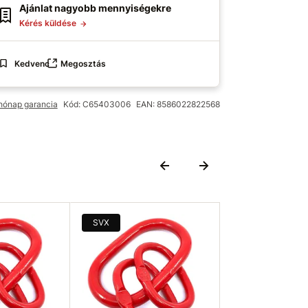
Ajánlat nagyobb mennyiségekre
Kérés küldése
Kedvenc
Megosztás
hónap garancia
Kód: C65403006
EAN: 8586022822568
SVX
SVX