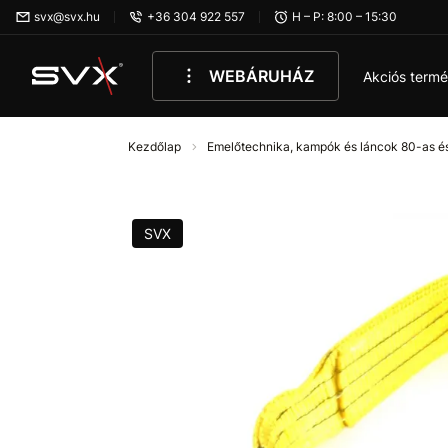
Ugrás az oldal fő részéhez
svx@svx.hu
+36 304 922 557
H – P: 8:00 – 15:30
WEBÁRUHÁZ
Akciós term
Kezdőlap
Emelőtechnika, kampók és láncok 80-as é
SVX