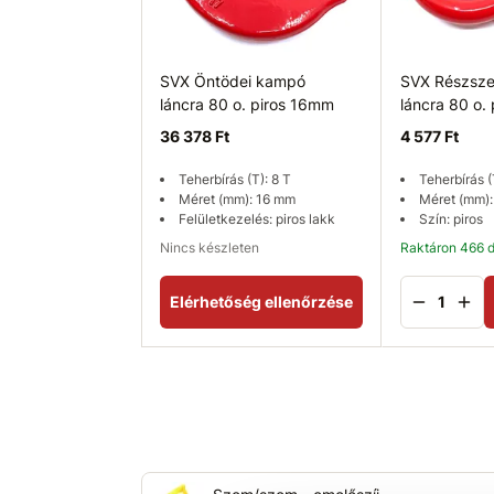
SVX Öntödei kampó
SVX Részsze
láncra 80 o. piros 16mm
láncra 80 o.
36 378 Ft
4 577 Ft
Teherbírás (T): 8 T
Teherbírás (
Méret (mm): 16 mm
Méret (mm)
Felületkezelés: piros lakk
Szín: piros
Nincs készleten
Raktáron 466 
Elérhetőség ellenőrzése