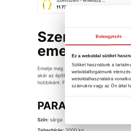
Szem/szem - emelőszíj Sárga 3T/6M
11 735 Ft
Szem/szem -
Beleegyezés
emelőszíj (Zö
Ez a weboldal sütiket haszn
Sütiket használunk a tartal
Emelje meg a terheket
biztonságosan és
weboldalforgalmunk elemzésé
akár az építkezésen, akár erdei és mezőg
weboldalhasználatra vonatko
hobbiként. Főleg nehéz terhek emelésére 
számukra vagy az Ön által ha
PARAMÉTEREK:
Szín:
sárga
Teherbírás:
3000 kg