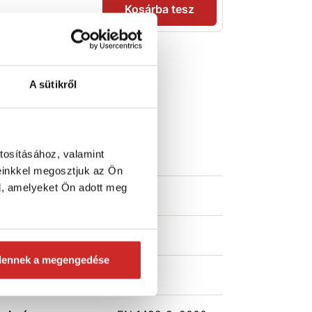
Kosárba tesz
Műszaki
A sütikről
paraméterek
tosításához, valamint
zélesség (mm)
90 mm
einkkel megosztjuk az Ön
l, amelyeket Ön adott meg
eherbírás (T)
3 T
osszúság (m)
6 m
dennek a megengedése
zín
sárga