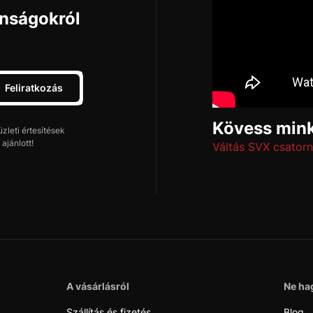
onságokról
Feliratkozás
Kövess mink
leti értesítések
ajánlott!
Váltás SVX csatorn
A vásárlásról
Ne hag
Szállítás és fizetés
Blog