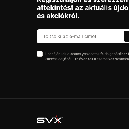
áttekintést az aktuális újd
és akciókról.
Hozzájárulok a személyes adatok feldolgozásához üz
küldése céljából - 16 éven felüli személyek számára 