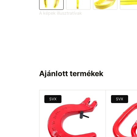
A képek illusztratívak
Ajánlott termékek
SVX
SVX