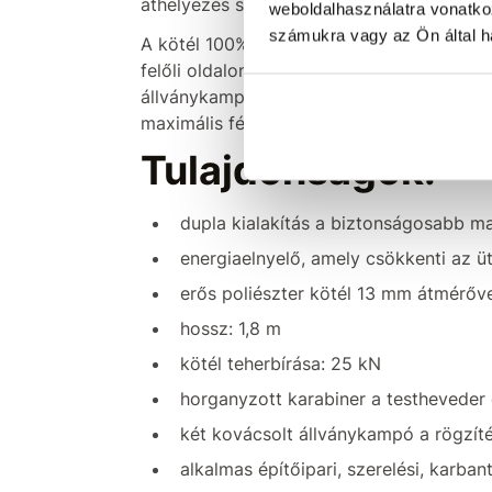
áthelyezés során is folyamatosan biztosí
weboldalhasználatra vonatko
számukra vagy az Ön által ha
A kötél 100% poliészterből készült, átmér
felőli oldalon horganyzott karabinerrel, a
állványkampóval van felszerelve. A beépíte
maximális fékezőerő ne haladja meg a 6 k
Tulajdonságok:
dupla kialakítás a biztonságosabb 
energiaelnyelő, amely csökkenti az ü
erős poliészter kötél 13 mm átmérőv
hossz: 1,8 m
kötél teherbírása: 25 kN
horganyzott karabiner a testheveder 
két kovácsolt állványkampó a rögzít
alkalmas építőipari, szerelési, karb