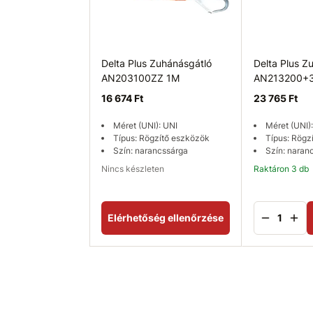
Delta Plus Zuhánásgátló
Delta Plus Z
AN203100ZZ 1M
AN213200+
16 674 Ft
23 765 Ft
Méret (UNI): UNI
Méret (UNI)
Típus: Rögzítő eszközök
Típus: Rögz
Szín: narancssárga
Szín: naran
Nincs készleten
Raktáron 3 db
Elérhetőség ellenőrzése