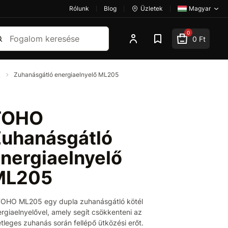
Rólunk
Blog
Üzletek
Magyar
esés
0
0 Ft
k
Zuhanásgátló energiaelnyelő ML205
TOHO
uhanásgátló
nergiaelnyelő
ML205
TOHO ML205 egy dupla zuhanásgátló kötél
rgiaelnyelővel, amely segít csökkenteni az
tleges zuhanás során fellépő ütközési erőt.