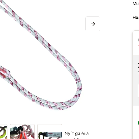
Mu
Ho
Nyílt galéria