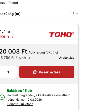
tass többet
sszúság (m)
1,8 m
Gyártó
TOHO
20 003 Ft
/ db
bruttó (27.00%)
15 750 Ft
Áralakulás
ÁFA nélkül
Kosárba tesz
Raktáron 15 db
Ha most megrendeli, a kézbesítés előrelátható
időpontja már 12.08.2026
Elérhető 1 üzletben