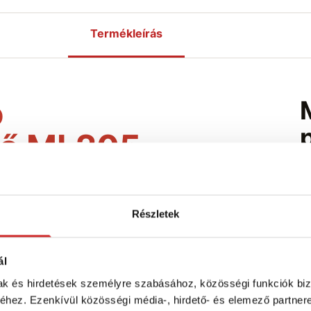
Termékleírás
ó
lő ML205
H
, a megbízhatóság és a megfelelő felszerelés
égzett szerelésről, szerkezetek
Részletek
kaállványon történő mozgásról, a megbízható
égzés alapja.
ál
él energiaelnyelővel, amely segít
llépő ütközési erőt. A kétágú kialakítás
mak és hirdetések személyre szabásához, közösségi funkciók biz
rögzítési pontok között – a dolgozó az
hez. Ezenkívül közösségi média-, hirdető- és elemező partner