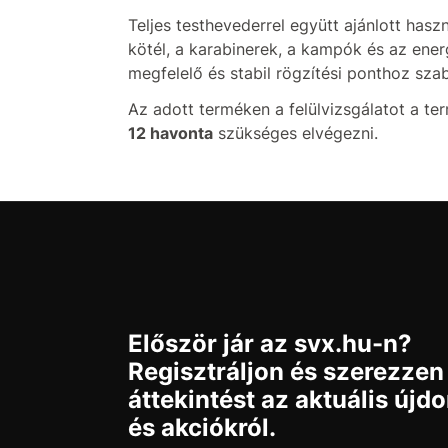
Teljes testhevederrel együtt ajánlott haszn
kötél, a karabinerek, a kampók és az ener
megfelelő és stabil rögzítési ponthoz sza
Az adott terméken a felülvizsgálatot a t
12 havonta
szükséges elvégezni.
Először jár az svx.hu-n?
Regisztráljon és szerezzen
áttekintést az aktuális újd
és akciókról.