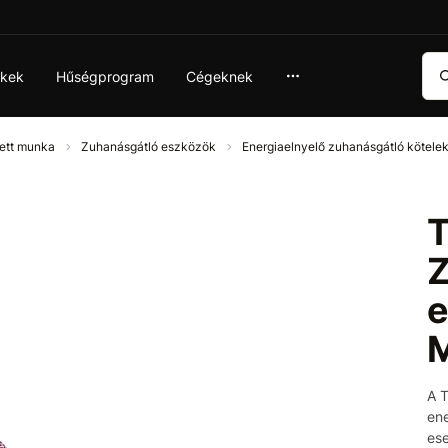
Ker
ékek
Hűségprogram
Cégeknek
ett munka
Zuhanásgátló eszközök
Energiaelnyelő zuhanásgátló kötele
Z
e
A 
ene
ese