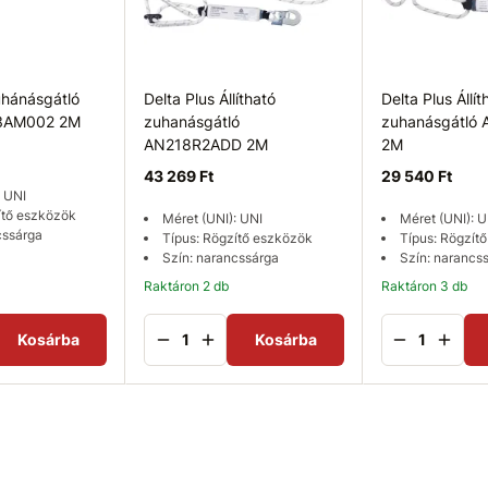
uhánásgátló
Delta Plus Állítható
Delta Plus Állít
3AM002 2M
zuhanásgátló
zuhanásgátló
AN218R2ADD 2M
2M
43 269 Ft
29 540 Ft
: UNI
ítő eszközök
Méret (UNI): UNI
Méret (UNI): U
cssárga
Típus: Rögzítő eszközök
Típus: Rögzít
Szín: narancssárga
Szín: narancs
Raktáron 2 db
Raktáron 3 db
Kosárba
Kosárba