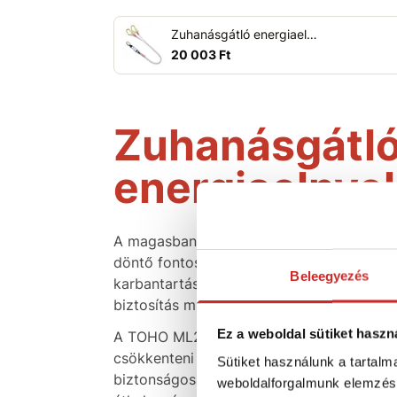
Zuhanásgátló energiaelnyelő ML205
20 003 Ft
Zuhanásgátl
energiaelnye
A magasban végzett munkánál a biztonság
döntő fontosságú. Legyen szó állványon v
Beleegyezés
karbantartásáról, tetőmunkáról vagy mun
biztosítás minden professzionális munkav
Ez a weboldal sütiket haszn
A TOHO ML205 egy dupla zuhanásgátló köt
csökkenteni az esetleges zuhanás során fe
Sütiket használunk a tartal
biztonságosabb mozgást tesz lehetővé a 
weboldalforgalmunk elemzésé