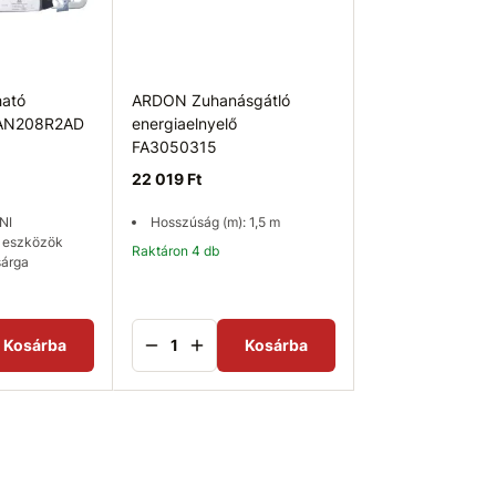
ható
ARDON Zuhanásgátló
ARDON Zuhanás
 AN208R2AD
energiaelnyelő
energiaelnyelő
FA3050315
FA3060015
22 019 Ft
31 676 Ft
NI
Hosszúság (m): 1,5 m
Hosszúság (m): 1
ő eszközök
Raktáron 4 db
sárga
Kosárba
Kosárba