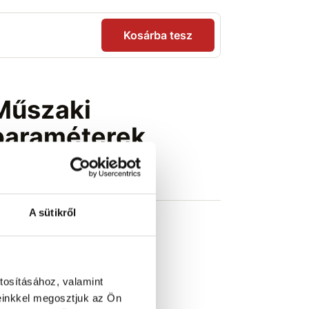
Kosárba tesz
Műszaki
paraméterek
osszúság (m)
1,8 m
A sütikről
tosításához, valamint
einkkel megosztjuk az Ön