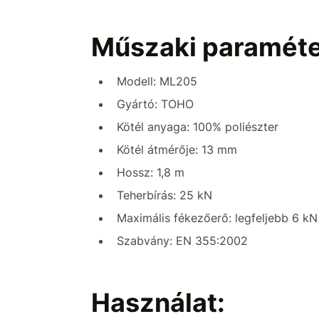
Műszaki paraméte
Modell: ML205
Gyártó: TOHO
Kötél anyaga: 100% poliészter
Kötél átmérője: 13 mm
Hossz: 1,8 m
Teherbírás: 25 kN
Maximális fékezőerő: legfeljebb 6 kN
Szabvány: EN 355:2002
Használat: