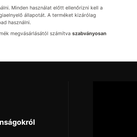
álni. Minden használat előtt ellenőrizni kell a
giaelnyelő állapotát. A terméket kizárólag
bad használni.
ermék megvásárlásától számítva
szabványosan
onságokról