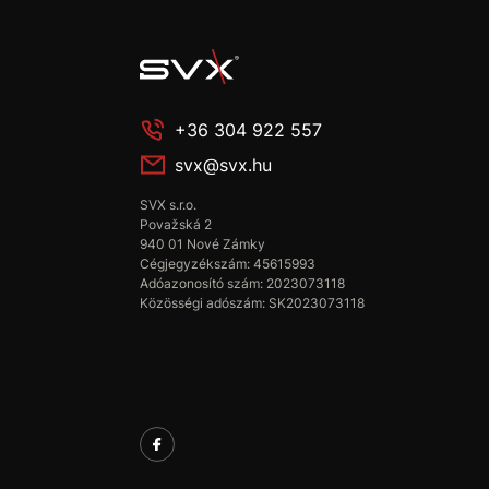
+36 304 922 557
svx@svx.hu
SVX s.r.o.
Považská 2
940 01 Nové Zámky
Cégjegyzékszám: 45615993
Adóazonosító szám: 2023073118
Közösségi adószám: SK2023073118