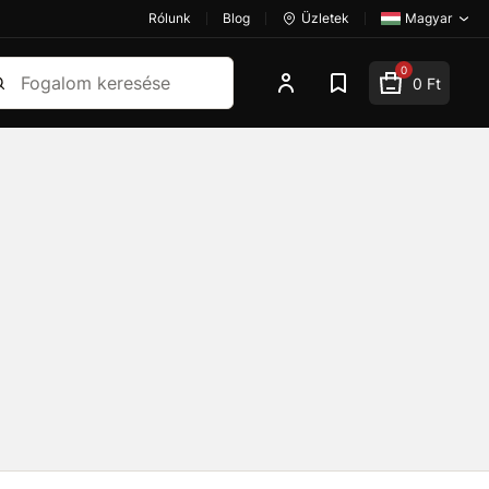
Rólunk
Blog
Üzletek
Magyar
esés
0
0 Ft