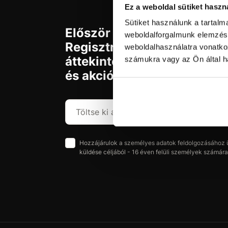
Ez a weboldal sütiket haszn
Sütiket használunk a tartal
Először jár az svx.hu-n?
weboldalforgalmunk elemzésé
Regisztráljon és szerezzen
weboldalhasználatra vonatko
áttekintést az aktuális újd
számukra vagy az Ön által ha
és akciókról.
Hozzájárulok a személyes adatok feldolgozásához üz
küldése céljából - 16 éven felüli személyek számára 