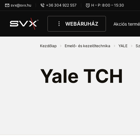
Ugrás az oldal fő részéhez
svx@svx.hu
+36 304 922 557
H – P: 8:00 – 15:30
WEBÁRUHÁZ
Akciós term
Kezdőlap
Emelő- és kezelőtechnika
YALE
Sz
Yale TCH