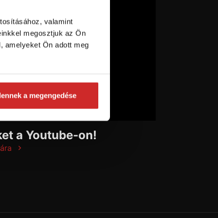
tosításához, valamint
einkkel megosztjuk az Ön
l, amelyeket Ön adott meg
dennek a megengedése
et a Youtube-on!
ára