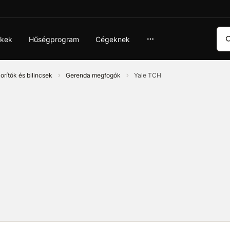
Ker
ékek
Hűségprogram
Cégeknek
orítók és bilincsek
Gerenda megfogók
Yale TCH