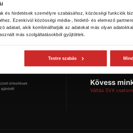
ál
mak és hirdetések személyre szabásához, közösségi funkciók biz
hez. Ezenkívül közösségi média-, hirdető- és elemező partner
zó adatait, akik kombinálhatják az adatokat más olyan adatokka
onságokról
sznált más szolgáltatásokból gyűjtöttek.
Testre szabás
Min
Feliratkozás
Kövess mink
leti értesítések
ajánlott!
Váltás SVX csatorn