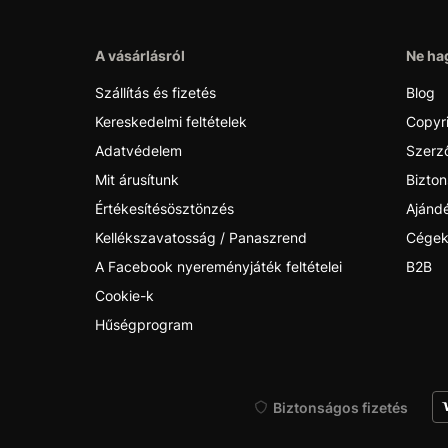
A vásárlásról
Ne hag
Szállítás és fizetés
Blog
Kereskedelmi feltételek
Copyr
Adatvédelem
Szerző
Mit árusítunk
Bizton
Értékesítésösztönzés
Ajánd
Kellékszavatosság / Panaszrend
Cégek
A Facebook nyereményjáték feltételei
B2B
Cookie-k
Hűségprogram
Biztonságos fizetés