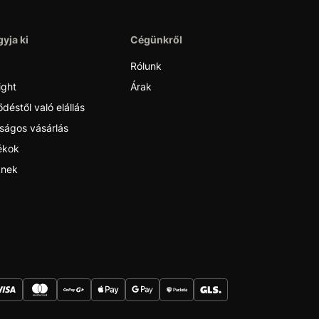
yja ki
Cégünkről
Rólunk
ight
Árak
déstől való elállás
ságos vásárlás
ékok
nek