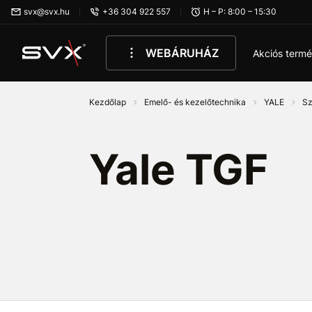
Ugrás az oldal fő részéhez
svx@svx.hu
+36 304 922 557
H – P: 8:00 – 15:30
WEBÁRUHÁZ
Akciós term
Kezdőlap
Emelő- és kezelőtechnika
YALE
Sz
Yale TGF