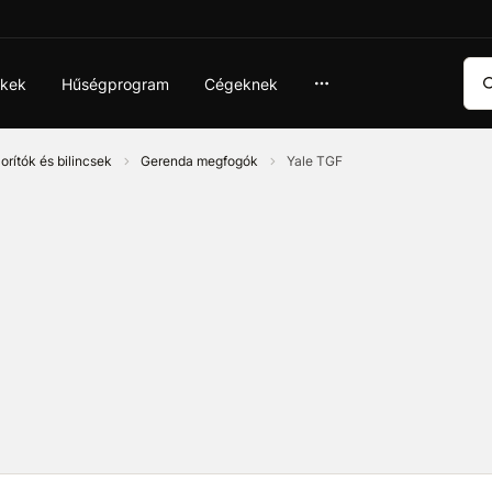
Ker
ékek
Hűségprogram
Cégeknek
orítók és bilincsek
Gerenda megfogók
Yale TGF