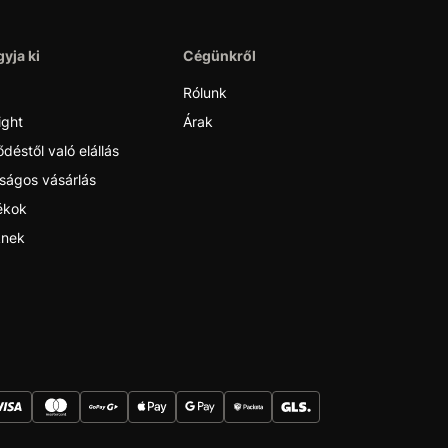
yja ki
Cégünkről
Rólunk
ight
Árak
déstől való elállás
ságos vásárlás
ékok
nek