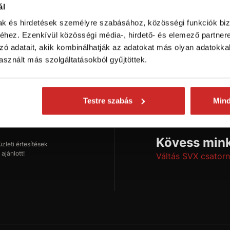
ál
mak és hirdetések személyre szabásához, közösségi funkciók biz
hez. Ezenkívül közösségi média-, hirdető- és elemező partner
zó adatait, akik kombinálhatják az adatokat más olyan adatokka
onságokról
sznált más szolgáltatásokból gyűjtöttek.
Testre szabás
Min
Feliratkozás
Kövess mink
leti értesítések
ajánlott!
Váltás SVX csatorn