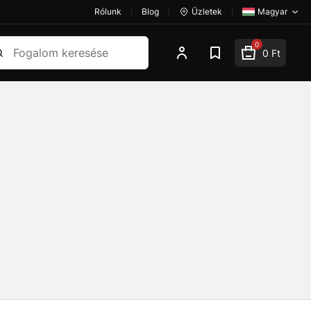
Rólunk
Blog
Üzletek
Magyar
esés
0
0 Ft