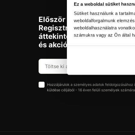
Ez a weboldal sütiket haszn
Sütiket használunk a tartal
Először jár az svx.hu-n?
weboldalforgalmunk elemzésé
Regisztráljon és szerezzen
weboldalhasználatra vonatko
áttekintést az aktuális újd
számukra vagy az Ön által ha
és akciókról.
Hozzájárulok a személyes adatok feldolgozásához üz
küldése céljából - 16 éven felüli személyek számára 