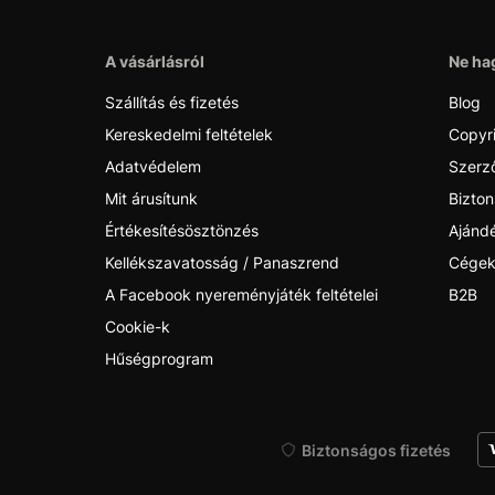
A vásárlásról
Ne hag
Szállítás és fizetés
Blog
Kereskedelmi feltételek
Copyr
Adatvédelem
Szerző
Mit árusítunk
Bizton
Értékesítésösztönzés
Ajánd
Kellékszavatosság / Panaszrend
Cégek
A Facebook nyereményjáték feltételei
B2B
Cookie-k
Hűségprogram
Biztonságos fizetés