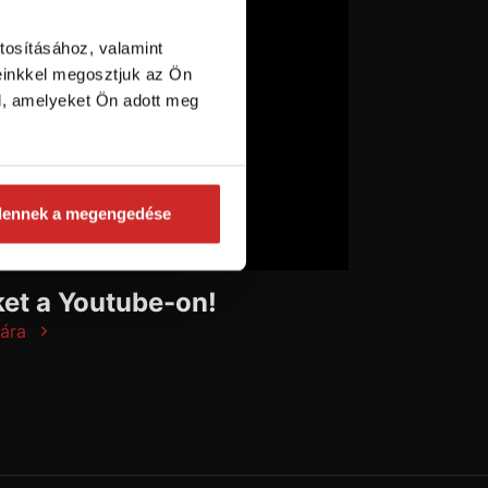
tosításához, valamint
einkkel megosztjuk az Ön
l, amelyeket Ön adott meg
dennek a megengedése
et a Youtube-on!
ára