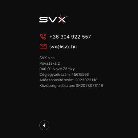
+36 304 922 557
svx@svx.hu
SVX s.r.o.
Považská 2
940 01 Nové Zámky
Cégjegyzékszám: 45615993
Adóazonosító szám: 2023073118
Közösségi adószám: SK2023073118