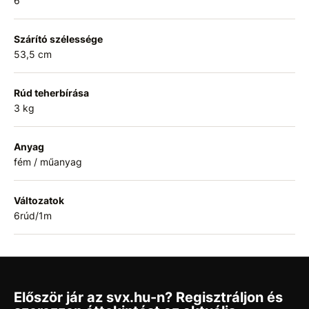
6
Szárító szélessége
53,5 cm
Rúd teherbírása
3 kg
Anyag
fém / műanyag
Változatok
6rúd/1m
Először jár az svx.hu-n? Regisztráljon és