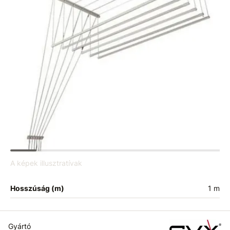
A képek illusztratívak
Hosszúság (m)
1 m
Gyártó