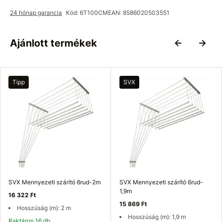
24 hónap garancia
Kód: 6T100CM
EAN: 8586020503551
Ajánlott termékek
Tipp
SVX
SVX Mennyezeti szárító 6rud-2m
SVX Mennyezeti szárító 6rud-
1,9m
16 322 Ft
15 869 Ft
Hosszúság (m): 2 m
Hosszúság (m): 1,9 m
Raktáron 16 db