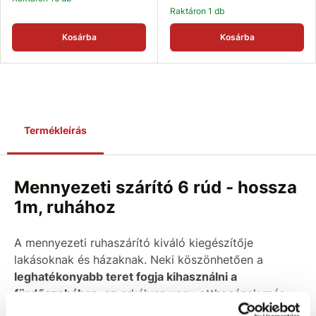
Raktáron 1 db
Kosárba
Kosárba
Termékleírás
Mennyezeti szárító 6 rúd - hossza
1m, ruhához
A mennyezeti ruhaszárító kiváló kiegészítője
lakásoknak és házaknak. Neki köszönhetően a
leghatékonyabb teret fogja kihasználni a
fürdőszobában
, az erkélyen vagy otthonának más
részeiben. A mennyezeti szárító varázsa