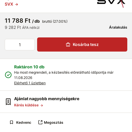
SVX
11 788 Ft
/ db
bruttó (27.00%)
9 282 Ft
Áralakulás
ÁFA nélkül
Kosárba tesz
Raktáron 10 db
Ha most megrendeli, a kézbesítés előrelátható időpontja már
11.08.2026
Elérhető 1 üzletben
Ajánlat nagyobb mennyiségekre
Kérés küldése
Kedvenc
Megosztás