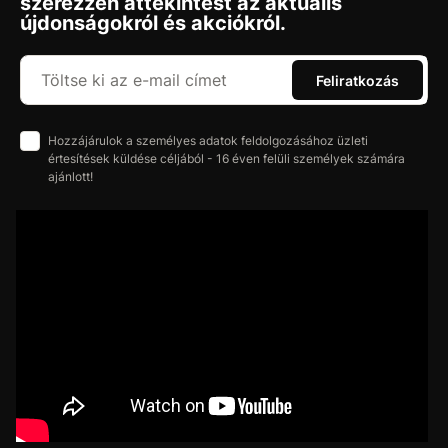
szerezzen áttekintést az aktuális
újdonságokról és akciókról.
Feliratkozás
Hozzájárulok a személyes adatok feldolgozásához üzleti
értesítések küldése céljából - 16 éven felüli személyek számára
ajánlott!