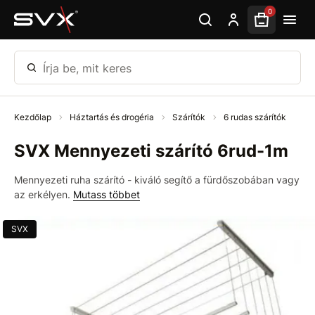
Ugrás az oldal fő részéhez
0
Írja be, mit keres
Kezdőlap
Háztartás és drogéria
Szárítók
6 rudas szárítók
SVX Mennyezeti szárító 6rud-1m
Mennyezeti ruha szárító - kiváló segítő a fürdőszobában vagy
az erkélyen.
Mutass többet
SVX