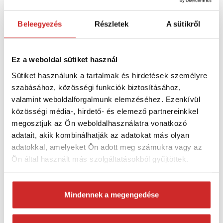
egyszerűségében rejlik.
Csak engedje le a rudat,
akassza fel a ruhaneműt, és húzza a mennyezet alá
.
Beleegyezés
Részletek
A sütikről
Ugyanakkor teljes mértékben kihasználhatja az alatta
lévő helyet, és a ruhanemű már nem lesz az útban.
Beállíthatja a mennyezeti szárító rudak felső és alsó
Ez a weboldal sütiket használ
helyzetét
, hogy a ruha felakasztásakor a lehető
Sütiket használunk a tartalmak és hirdetések személyre
legjobban megfeleljen Önnek. A mennyezeti szárító
szabásához, közösségi funkciók biztosításához,
rudak kerek felépítése kíméletes szárítást biztosít
valamint weboldalforgalmunk elemzéséhez. Ezenkívül
anélkül, hogy károsítaná a ruhaneműt.
közösségi média-, hirdető- és elemező partnereinkkel
megosztjuk az Ön weboldalhasználatra vonatkozó
adatait, akik kombinálhatják az adatokat más olyan
Paraméterek:
adatokkal, amelyeket Ön adott meg számukra vagy az
Ön által használt más szolgáltatásokból gyűjtöttek.
Rúd hossza:
1 méter
Rúdok száma:
6 egyenként leengedhető rúd
Mindennek a megengedése
Szárító szélessége:
53,5 cm
Egy rúd teherbírása:
3 kg