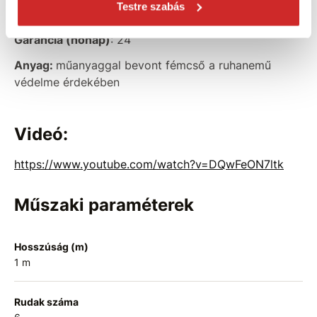
Testre szabás
Szárító súlya:
2 kg
Garancia (hónap)
: 24
Anyag:
műanyaggal bevont fémcső a ruhanemű
védelme érdekében
Videó:
https://www.youtube.com/watch?v=DQwFeON7ltk
Műszaki paraméterek
Hosszúság (m)
1 m
Rudak száma