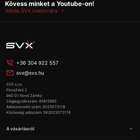
Kövess minket a Youtube-on!
Váltás SVX csatornára
+36 304 922 557
svx@svx.hu
SVX s.r.o.
Považská 2
940 01 Nové Zámky
Cégjegyzékszám: 45615993
Adóazonosító szám: 2023073118
Közösségi adószám: SK2023073118
A vásárlásról