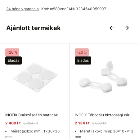
24 hónap garancia
Kód: m580vno
EAN: 3234640059907
Ajánlott termékek
-26 %
-26 %
Eladás
Eladás
INOFIX Csúszásgátló matricák
INOFIX Többcélú biztonsági zár
2 400 Ft
3 264 Ft
2 134 Ft
2 880 Ft
Méret (axbxc mm): 1x38x38
Méret (axbxc mm): 36x107x13
mm
mm