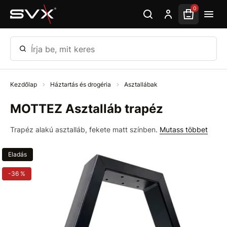
Ugrás az oldal fő részéhez
0
Írja be, mit keres
Kezdőlap
Háztartás és drogéria
Asztallábak
MOTTEZ Asztalláb trapéz
Trapéz alakú asztalláb, fekete matt színben.
Mutass többet
Eladás
-36 %