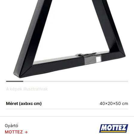
A képek illusztratívak
Méret (axbxc cm)
40x20x50 cm
Gyártó
MOTTEZ