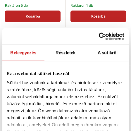
Raktáron 5 db
Raktáron 1 db
Kosárba
Kosárba
Beleegyezés
Részletek
A sütikről
Termékleírás
Ez a weboldal sütiket használ
Asztalláb - trapéz
Sütiket használunk a tartalmak és hirdetések személyre
szabásához, közösségi funkciók biztosításához,
Mérete: 40x20x50 cm
valamint weboldalforgalmunk elemzéséhez. Ezenkívül
közösségi média-, hirdető- és elemező partnereinkkel
Fekete
matt asztalláb, trapéz alakú. Ideális asztalok
megosztjuk az Ön weboldalhasználatra vonatkozó
vagy
padok
készítéséhez.
adatait, akik kombinálhatják az adatokat más olyan
adatokkal, amelyeket Ön adott meg számukra vagy az