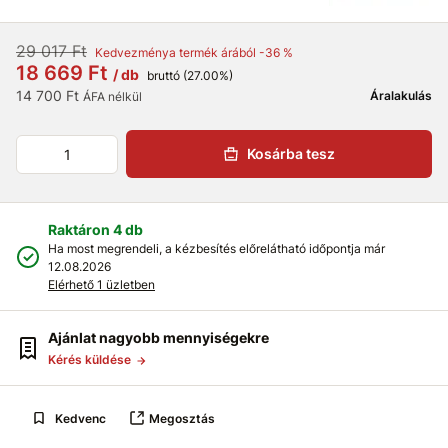
29 017 Ft
Kedvezménya termék árából -36 %
18 669 Ft
/ db
bruttó (27.00%)
14 700 Ft
Áralakulás
ÁFA nélkül
Kosárba tesz
Raktáron 4 db
Ha most megrendeli, a kézbesítés előrelátható időpontja már
12.08.2026
Elérhető 1 üzletben
Ajánlat nagyobb mennyiségekre
Kérés küldése
Kedvenc
Megosztás