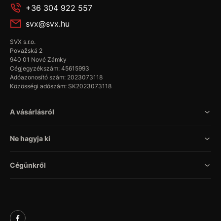
+36 304 922 557
svx@svx.hu
SVX s.r.o.
Považská 2
940 01 Nové Zámky
Cégjegyzékszám: 45615993
Adóazonosító szám: 2023073118
Közösségi adószám: SK2023073118
A vásárlásról
Ne hagyja ki
Cégünkről