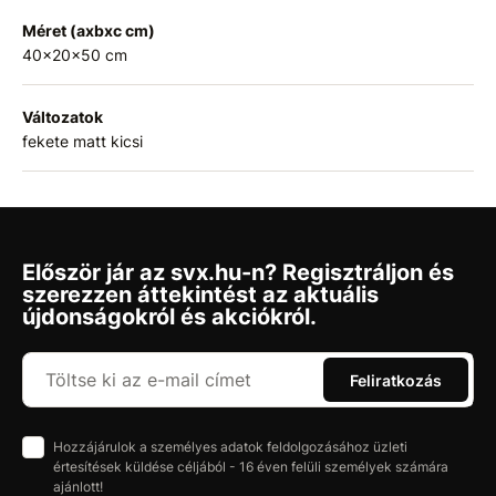
Méret (axbxc cm)
40x20x50 cm
Változatok
fekete matt kicsi
Először jár az svx.hu-n? Regisztráljon és
szerezzen áttekintést az aktuális
újdonságokról és akciókról.
Feliratkozás
Hozzájárulok a személyes adatok feldolgozásához üzleti
értesítések küldése céljából - 16 éven felüli személyek számára
ajánlott!