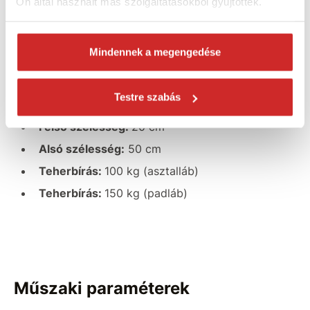
Ön által használt más szolgáltatásokból gyűjtöttek.
Jellemzők:
Téglalap alakú cső:
60x30 mm
Mindennek a megengedése
Anyaga:
acél
Szín:
fekete
Testre szabás
Magasság:
40 cm
Felső szélesség:
20 cm
Alsó szélesség:
50 cm
Teherbírás:
100 kg (asztalláb)
Teherbírás:
150 kg (padláb)
Műszaki paraméterek