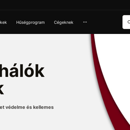
Ker
ékek
Hűségprogram
Cégeknek
hálók
k
et védelme és kellemes
ó hálóinkkal és
ak
a nap, a szél és a