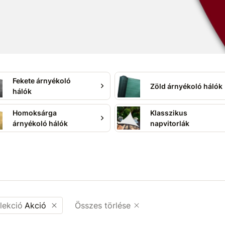
ás
kertekhez, teraszokhoz,
rtlétesítményekhez
.
kolás mértéke, a szín és az
obb megoldást az Ön tere
életes magánéletet és
Fekete árnyékoló
Zöld árnyékoló hálók
hálók
Homoksárga
Klasszikus
árnyékoló hálók
napvitorlák
lekció
Akció
Összes törlése