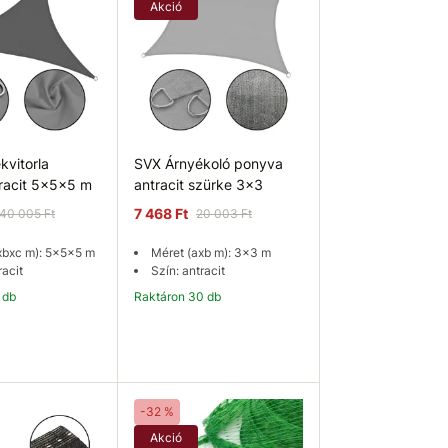
Akció
kvitorla
SVX Árnyékoló ponyva
tracit 5x5x5 m
antracit szürke 3x3
7 468 Ft
40 005 Ft
20 003 Ft
xbxc m): 5x5x5 m
Méret (axb m): 3x3 m
racit
Szín: antracit
 db
Raktáron 30 db
osárba
Kosárba
-32 %
Akció