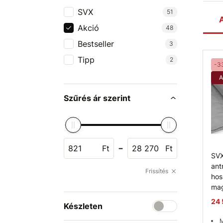
SVX
51
A
Akció
48
Bestseller
3
Tipp
2
-3
A
Szűrés ár szerint
-
Ft
Ft
SVX
ant
Frissítés
hos
mag
24 
Készleten
M