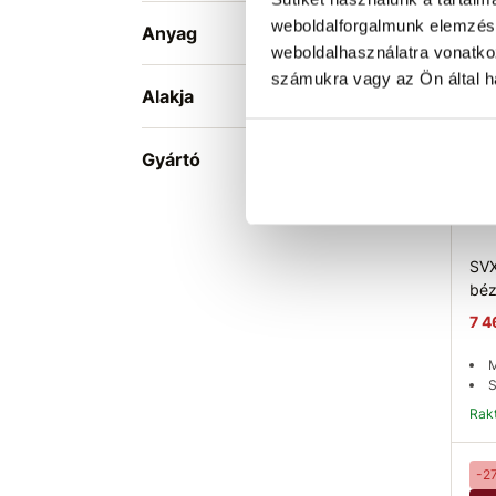
Ra
weboldalforgalmunk elemzésé
Anyag
weboldalhasználatra vonatko
-6
számukra vagy az Ön által ha
A
Alakja
Gyártó
SVX
béz
7 4
M
S
Ra
-2