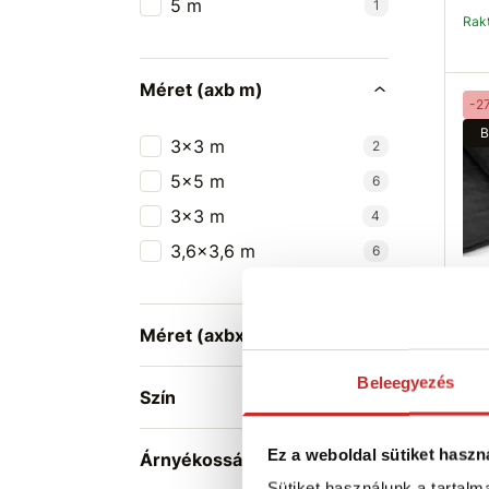
5 m
1
Ra
Méret (axb m)
-2
B
3x3 m
2
5x5 m
6
3x3 m
4
3,6x3,6 m
6
SVX
fek
Méret (axbxc m)
25m
28 
Beleegyezés
Szín
M
H
Ez a weboldal sütiket haszn
Árnyékosság
S
Sütiket használunk a tartal