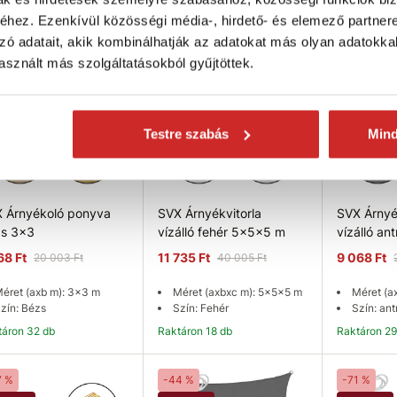
ktáron 38 db
hez. Ezenkívül közösségi média-, hirdető- és elemező partner
zó adatait, akik kombinálhatják az adatokat más olyan adatokka
Kosárba
Kosárba
K
3 %
-71 %
-55 %
sznált más szolgáltatásokból gyűjtöttek.
kció
Akció
Akció
Testre szabás
Min
 Árnyékoló ponyva
SVX Árnyékvitorla
SVX Árnyé
s 3x3
vízálló fehér 5x5x5 m
vízálló an
68 Ft
11 735 Ft
9 068 Ft
20 003 Ft
40 005 Ft
éret (axb m): 3x3 m
Méret (axbxc m): 5x5x5 m
Méret (a
zín: Bézs
Szín: Fehér
Szín: ant
ktáron 32 db
Raktáron 18 db
Raktáron 2
Kosárba
Kosárba
K
7 %
-44 %
-71 %