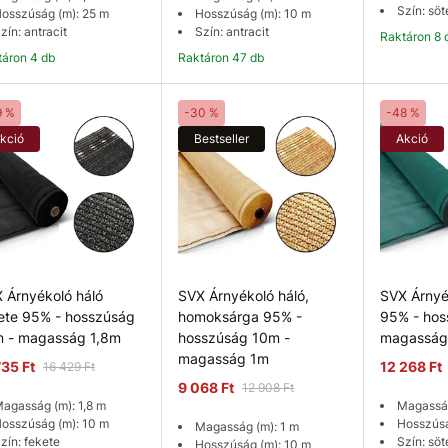
Szín: söt
osszúság (m): 25 m
Hosszúság (m): 10 m
zín: antracit
Szín: antracit
Raktáron 8 
ktáron 4 db
Raktáron 47 db
Kosárba
Kosárba
K
9 %
-30 %
-48 %
kció
Bestseller
Akció
 Árnyékoló háló
SVX Árnyékoló háló,
SVX Árnyé
ete 95% - hosszúság
homoksárga 95% -
95% - hos
 - magasság 1,8m
hosszúság 10m -
magasság
magasság 1m
735 Ft
12 268 Ft
16 429 Ft
9 068 Ft
12 908 Ft
agasság (m): 1,8 m
Magasság
osszúság (m): 10 m
Hosszúsá
Magasság (m): 1 m
zín: fekete
Szín: söt
Hosszúság (m): 10 m