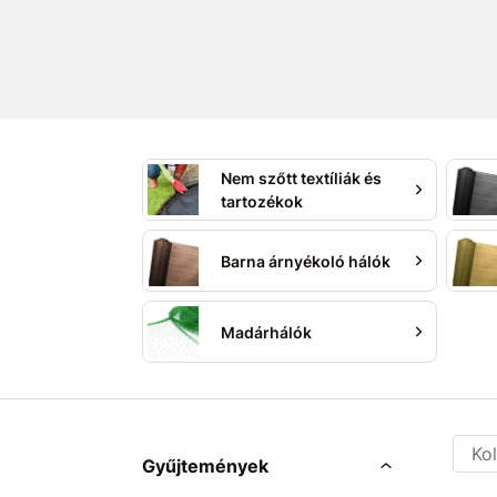
kíváncsi tekintetek ellen
. Ideális megold
kerítésekhez, építkezésekhez vagy spo
Különböző változatokat kínálunk az árnyé
anyag alapján, hogy megtalálhassa a legj
számára.
Válasszon kínálatunkból, és élvezze a tök
kényelmet!
Nem szőtt textíliák és
tartozékok
Barna árnyékoló hálók
Madárhálók
Kol
Gyűjtemények