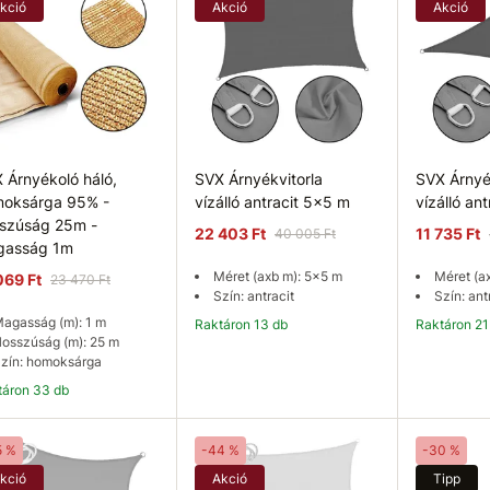
kció
Akció
Akció
 Árnyékoló háló,
SVX Árnyékvitorla
SVX Árnyé
oksárga 95% -
vízálló antracit 5x5 m
vízálló an
szúság 25m -
22 403 Ft
11 735 Ft
40 005 Ft
gasság 1m
Méret (axb m): 5x5 m
Méret (a
069 Ft
23 470 Ft
Szín: antracit
Szín: ant
agasság (m): 1 m
Raktáron 13 db
Raktáron 21
osszúság (m): 25 m
zín: homoksárga
ktáron 33 db
Kosárba
Kosárba
K
5 %
-44 %
-30 %
kció
Akció
Tipp