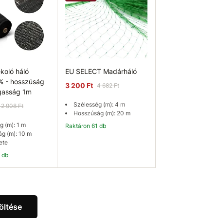
koló háló
EU SELECT Madárháló
% - hosszúság
3 200 Ft
4 682 Ft
gasság 1m
Szélesség (m): 4 m
12 908 Ft
Hosszúság (m): 20 m
 (m): 1 m
Raktáron 61 db
g (m): 10 m
ete
9 db
osárba
Kosárba
öltése