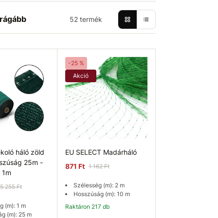
rágább
52 termék
-25 %
Akció
koló háló zöld
EU SELECT Madárháló
szúság 25m -
871 Ft
1 162 Ft
 1m
Szélesség (m): 2 m
5 255 Ft
Hosszúság (m): 10 m
 (m): 1 m
Raktáron 217 db
g (m): 25 m