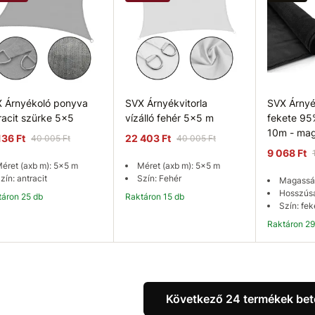
 Árnyékoló ponyva
SVX Árnyékvitorla
SVX Árnyé
racit szürke 5x5
vízálló fehér 5x5 m
fekete 95
10m - ma
136 Ft
22 403 Ft
40 005 Ft
40 005 Ft
9 068 Ft
éret (axb m): 5x5 m
Méret (axb m): 5x5 m
zín: antracit
Szín: Fehér
Magasság
Hosszúsá
ktáron 25 db
Raktáron 15 db
Szín: fek
Raktáron 2
Kosárba
Kosárba
K
Következő 24 termékek bet