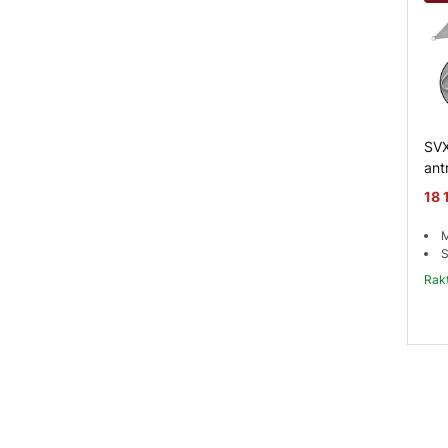
SVX
ant
18 
M
S
Ra