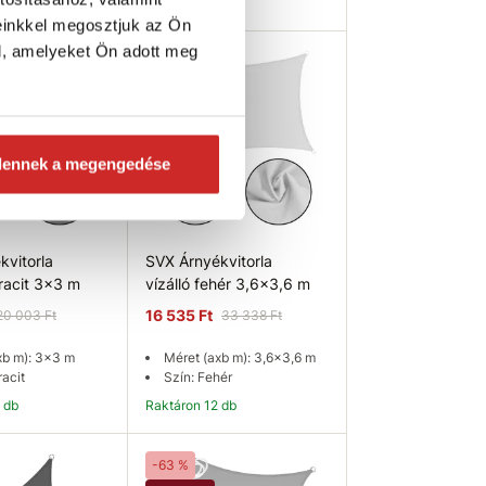
Raktáron 21 db
einkkel megosztjuk az Ön
l, amelyeket Ön adott meg
osárba
Kosárba
-50 %
Akció
dennek a megengedése
kvitorla
SVX Árnyékvitorla
tracit 3x3 m
vízálló fehér 3,6x3,6 m
16 535 Ft
20 003 Ft
33 338 Ft
xb m): 3x3 m
Méret (axb m): 3,6x3,6 m
racit
Szín: Fehér
9 db
Raktáron 12 db
osárba
Kosárba
-63 %