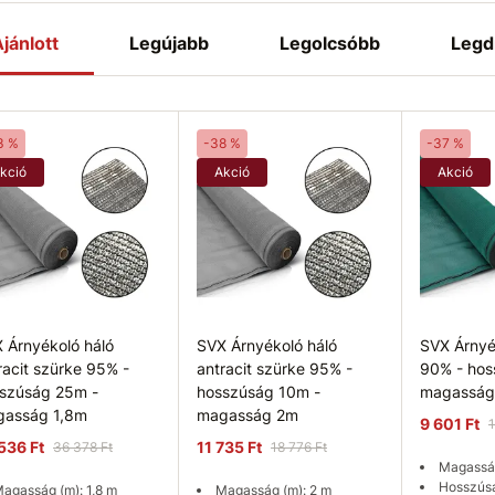
jánlott
Legújabb
Legolcsóbb
Legd
3 %
-38 %
-37 %
kció
Akció
Akció
 Árnyékoló háló
SVX Árnyékoló háló
SVX Árnyé
racit szürke 95% -
antracit szürke 95% -
90% - hos
szúság 25m -
hosszúság 10m -
magasság
asság 1,8m
magasság 2m
9 601 Ft
1
536 Ft
11 735 Ft
36 378 Ft
18 776 Ft
Magasság
Hosszúsá
agasság (m): 1,8 m
Magasság (m): 2 m