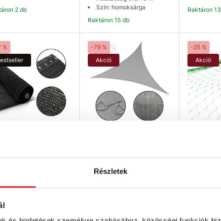
Szín: homoksárga
ktáron 2 db
Raktáron 1
Raktáron 15 db
Kosárba
Kosárba
K
7 %
-79 %
-25 %
estseller
Akció
Akció
 Árnyékoló háló
SVX Árnyékoló ponyva
EU SELEC
ete 95% - hosszúság
antracit szürke 5x5x5
871 Ft
1 1
 - magasság 2m
8 534 Ft
40 005 Ft
Részletek
Szélessé
270 Ft
38 725 Ft
Hosszúsá
Méret (axbxc m): 5x5x5 m
Szín: antracit
agasság (m): 2 m
Raktáron 3
osszúság (m): 25 m
Raktáron 20 db
ál
zín: fekete
mak és hirdetések személyre szabásához, közösségi funkciók biz