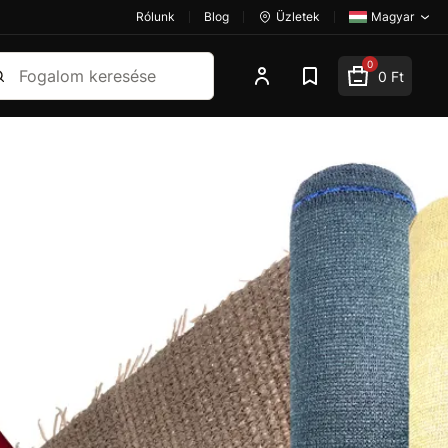
Rólunk
Blog
Üzletek
Magyar
esés
0
0 Ft