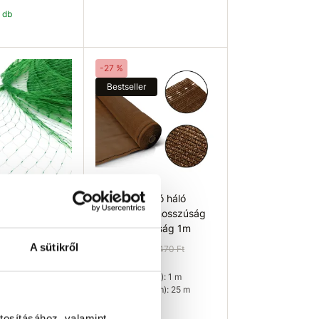
3 db
osárba
Kosárba
-27 %
Bestseller
T Madárháló
SVX Árnyékoló háló
barna 95% - hosszúság
62 Ft
25m - magasság 1m
A sütikről
g (m): 4 m
17 069 Ft
23 470 Ft
g (m): 5 m
Magasság (m): 1 m
41 db
Hosszúság (m): 25 m
Szín: barna
tosításához, valamint