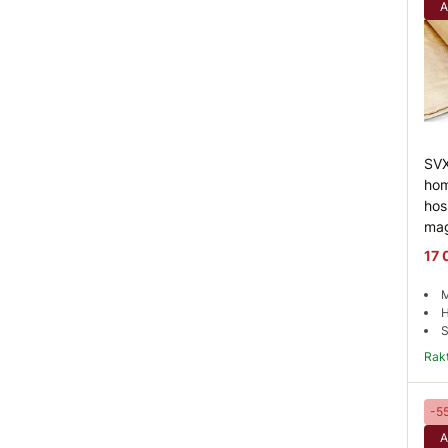
A
SVX
hom
hos
ma
17 
M
H
S
Ra
-5
A