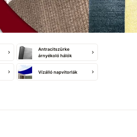
Antracitszürke
árnyékoló hálók
Vízálló napvitorlák