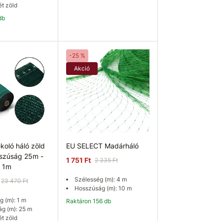
ét zöld
db
osárba
Kosárba
-25 %
Akció
koló háló zöld
EU SELECT Madárháló
szúság 25m -
1 751 Ft
2 335 Ft
 1m
Szélesség (m): 4 m
23 470 Ft
Hosszúság (m): 10 m
 (m): 1 m
Raktáron 156 db
g (m): 25 m
ét zöld