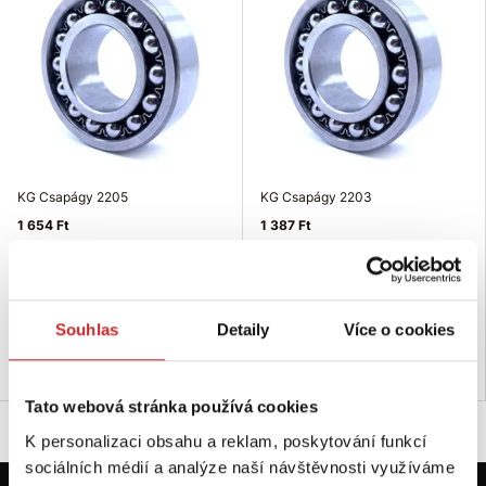
KG Csapágy 2205
KG Csapágy 2203
1 654 Ft
1 387 Ft
Szélesség (mm): 18 mm
Szélesség (mm): 16 mm
Belső átmérő (mm): 25 mm
Belső átmérő (mm): 17 mm
Külső átmérő (mm): 52 mm
Külső átmérő (mm): 40 mm
Nincs készleten
Raktáron 2 db
Souhlas
Detaily
Více o cookies
Elérhetőség ellenőrzése
Kosárba
Tato webová stránka používá cookies
K personalizaci obsahu a reklam, poskytování funkcí
sociálních médií a analýze naší návštěvnosti využíváme