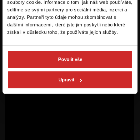
soubory cookie. Informace o tom, jak náš web používáte,
sdílíme se svými partnery pro sociální média, inzerci a
Először jár az svx.hu-n? Regisztráljon és
szerezzen áttekintést az aktuális
analýzy. Partneři tyto údaje mohou zkombinovat s
újdonságokról és akciókról.
dalšími informacemi, které jste jim poskytli nebo které
získali v důsledku toho, že používáte jejich služby.
Feliratkozás
Povolit vše
Hozzájárulok a személyes adatok feldolgozásához üzleti
értesítések küldése céljából - 16 éven felüli személyek számára
ajánlott!
Upravit