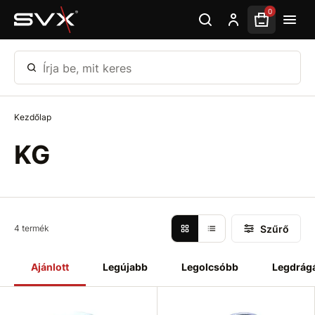
Ugrás az oldal fő részéhez
0
Írja be, mit keres
Kezdőlap
KG
Szűrő
4 termék
Ajánlott
Legújabb
Legolcsóbb
Legdrág