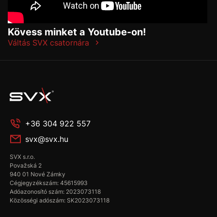
Kövess minket a Youtube-on!
Váltás SVX csatornára
+36 304 922 557
svx@svx.hu
SVX s.r.o.
Považská 2
940 01 Nové Zámky
Cégjegyzékszám: 45615993
Adóazonosító szám: 2023073118
Közösségi adószám: SK2023073118