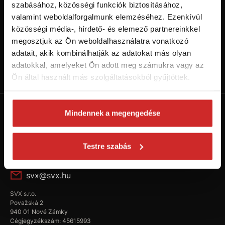
szabásához, közösségi funkciók biztosításához,
valamint weboldalforgalmunk elemzéséhez. Ezenkívül
közösségi média-, hirdető- és elemező partnereinkkel
megosztjuk az Ön weboldalhasználatra vonatkozó
adatait, akik kombinálhatják az adatokat más olyan
Kövess minket a Youtube-on!
adatokkal, amelyeket Ön adott meg számukra vagy az
Váltás SVX csatornára
Ön által használt más szolgáltatásokból gyűjtöttek.
Mindennek a megengedése
Testre szabás
+36 304 922 557
svx@svx.hu
SVX s.r.o.
Považská 2
940 01 Nové Zámky
Cégjegyzékszám: 45615993