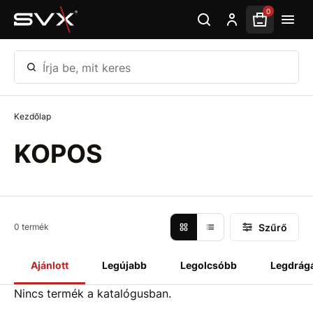
Ugrás az oldal fő részéhez
0
Írja be, mit keres
Kezdőlap
KOPOS
Szűrő
0 termék
Ajánlott
Legújabb
Legolcsóbb
Legdrág
Nincs termék a katalógusban.