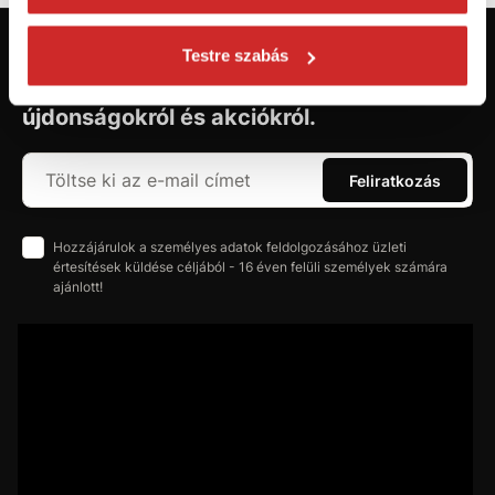
Testre szabás
Először jár az svx.hu-n? Regisztráljon és
szerezzen áttekintést az aktuális
újdonságokról és akciókról.
Feliratkozás
Hozzájárulok a személyes adatok feldolgozásához üzleti
értesítések küldése céljából - 16 éven felüli személyek számára
ajánlott!