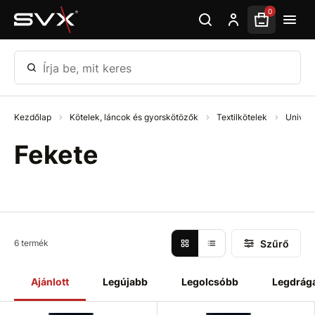
Ugrás az oldal fő részéhez
0
Írja be, mit keres
Kezdőlap
Kötelek, láncok és gyorskötözők
Textilkötelek
Univerz
Fekete
Szűrő
6 termék
Ajánlott
Legújabb
Legolcsóbb
Legdrág